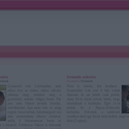
letése
Dominik születése
ténetek
Pocakkal
» Történetek
Gyönyörű volt. Leírhatatlan, amit
Nem is tudom, hol kezdjem…
akkor érez az ember, mikor először
Szeptember 3-án este 6 fele voltak
pillantja meg, érintheti meg a
fájásaim, de azt hittük csak jóslók,
gyermekét, miután világra hozta. Pár
aztán 10-ra olyan erősek lettek, hogy
perc után Viktort elvitték fürödni,
elindultunk a korházba. Éjjel 11-re
méredzkedni. Apa ment vele, és amíg
értünk be a Bajcsy-Zsilinszky
engem összevarrtak, háromnegyed óra
korházba. Felvettek a szülészeti
alatt, nemtomhány tekercs cérnával,
osztályra ahol egy kicsit várni kellett, majd 
addig ő folyamatosan hozta az
doki (2 ujjnyi)...
t a fiúnkról. Felöltözve Viktort is behozták