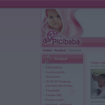
Főoldal
»
Pocakkal
» Történetek
Pocakkal
Viktor szü
Pocakkal
» Tör
Előkészületek
A terhesség jelei
Hétről-hétre
2D 3D 4D Ultrahang
Felvételek Hétről-hétre
Vizsgálatok
Vitamin ABC
Pocakos szótár
információka
Kórházak, szülészetek