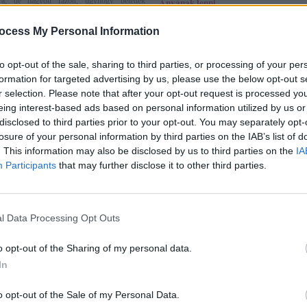
tra, de nagyon fázott, úgyhogy betették
Anyának lenni
 inkubátorba.
Pocakkal
» Történetek
Rettenetes fájdalom volt 
ocess My Personal Information
letése
de mikor azt mondta az 
ténetek
még lombik programmal i
kb. hajnali 2-ig, addigra
kevesebb az esélye, hogy
to opt-out of the sale, sharing to third parties, or processing of your per
oltak a fájásaim, viszont
legyen, teljesen összetörte
tak, a babának mindig
szerettem volna megtudni, milyen Anyának l
formation for targeted advertising by us, please use the below opt-out s
ívhangja! Az orvosom pont
orvos azt mondja, talán soha nem tudom meg.
r selection. Please note that after your opt-out request is processed y
y hétvégén nem volt a
aki másnak hívja) azonban másképp gondolta
eing interest-based ads based on personal information utilized by us or
Hál istennek viszont az
rvos dr. B. B. volt, aki
Szilvia születése
disclosed to third parties prior to your opt-out. You may separately opt-
, majd közölte, hogy bár
Pocakkal
» Történetek
losure of your personal information by third parties on the IAB’s list of
ok, - kétujjnyinál tartunk - de ne haragudjak,
2009. június 30-án, délután 5 órakor
ell császároznia! Fuldoklik a Nórika, a
. This information may also be disclosed by us to third parties on the
IA
10 perces fájásaim voltak, 7 órára
tekeredve valószínűleg a köldökzsinór! Mit
értünk be a kórházba. Addigra már 5
Participants
that may further disclose it to other third parties.
, ha odaadja a szikét, én magam is
perces fájásaim lettek. Az ügyeletes
!
szülésznő megvizsgált és szívhangot is
néztek. Hazaküldött, és azt mondta, menjek
letése
erősödnek a fájások. Elmentünk vásárolni v
ténetek
mert egésznap nem ettem, csak reggelit
l Data Processing Opt Outs
Egy hétfő délutánon NST-n voltam.
éreztem erősödnek az összehúzódások...
Nem mozdult meg Dorina, így
visszaküldtek a szobámba. Éppen ebéd
Szandi születése
o opt-out of the Sharing of my personal data.
volt, de mégis elhívtak vizsgálatra.
Pocakkal
» Történetek
In
Sokat tanakodtak az orvosok, majd
Az én kis manóm 39-ik hét
tek NST-re. Amikor végeztem, pont jött
császárral. Sajnos a testvé
 családom. Mentem ki az ajtón hozzájuk, de
volt a szülésnél, ő
o opt-out of the Sale of my Personal Data.
ke, hogy várjak kicsit, mert éppen telefonált.
elvesztettük az orvos hi
hogy pakoljak össze, szülni fogok.