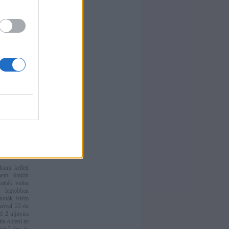
k nehogy a
dnem mindig
teni, mikor
olt.
 úgy hogy a
 hozzájuk,
nem akartam
jön értem.
zte vannak-e
tatni kellett
nem ömlött
atták volna
legjobban
ották felém
zóval 22-én
l 2 ujjnyira
lta oldani az