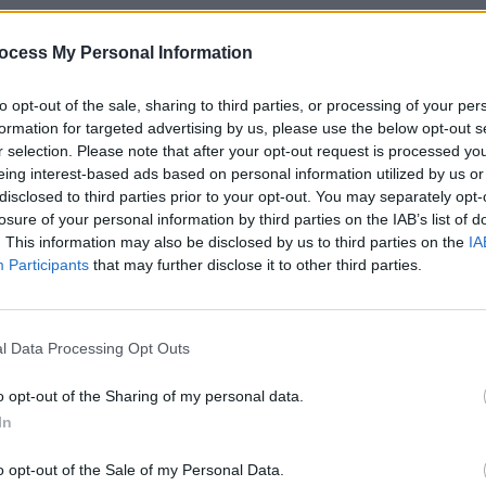
aúj-Zemplén Megyei Kórház és
Oktató Kórház
ocess My Personal Information
házak, szülészetek
eladata a kijelölt felvevő
ülészet-nőgyógyászati
to opt-out of the sale, sharing to third parties, or processing of your per
- és részben járóbeteg-
zülészeti vonatkozásban a
formation for targeted advertising by us, please use the below opt-out s
ölt koraszülő osztálya a
r selection. Please note that after your opt-out request is processed y
ége és a szakmai háttere miatt, továbbá a
eing interest-based ads based on personal information utilized by us or
ában lévő Neonatológiai Intenzív Centrum
magas színvonalú ellátást biztosít a szülő nők
disclosed to third parties prior to your opt-out. You may separately opt-
öttek részére. Ide kell irányítani az egész
losure of your personal information by third parties on the IAB’s list of
koraszüléseket, a diabeteses szülő nőket
eg) és minden speciális és súlyos
. This information may also be disclosed by us to third parties on the
IA
ben, illetve veszélyes terhességi betegségben
Participants
that may further disclose it to other third parties.
smamát (cholestasis, terhességi mérgezés -
tván Kórház szülészete a saját
mból
l Data Processing Opt Outs
házak, szülészetek
A szülésem pillanatáig nem láttam a
o opt-out of the Sharing of my personal data.
szülőszobát. Hallottam róla, hogy
vannak alternatív szobák, de elképzelni
In
nem igen tudtam milyen lehet.
Kellemesen csalódtam mikor
gy egyszerű franciaágy volt benne, de adott
o opt-out of the Sale of my Personal Data.
etőség pl. a labdán vajúdásra is. Négy