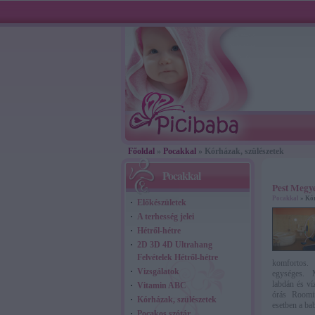
Főoldal
»
Pocakkal
» Kórházak, szülészetek
Pocakkal
Pest Megye
Pocakkal
» Kór
Előkészületek
A terhesség jelei
Hétről-hétre
2D 3D 4D Ultrahang
Felvételek Hétről-hétre
komfortos. 
Vizsgálatok
egységes. 
labdán és ví
Vitamin ABC
órás Roomi
Kórházak, szülészetek
esetben a bab
Pocakos szótár