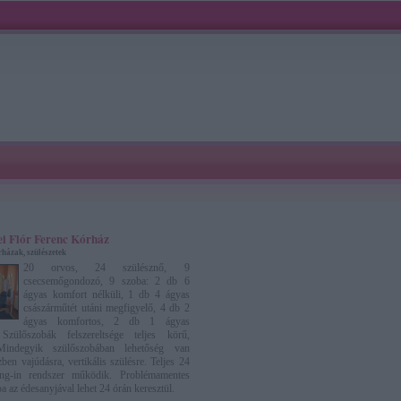
i Flór Ferenc Kórház
házak, szülészetek
20 orvos, 24 szülésznő, 9
csecsemőgondozó, 9 szoba: 2 db 6
ágyas komfort nélküli, 1 db 4 ágyas
császárműtét utáni megfigyelő, 4 db 2
ágyas komfortos, 2 db 1 ágyas
Szülőszobák felszereltsége teljes körű,
Mindegyik szülőszobában lehetőség van
zben vajúdásra, vertikális szülésre. Teljes 24
ng-in rendszer működik. Problémamentes
a az édesanyjával lehet 24 órán keresztül.