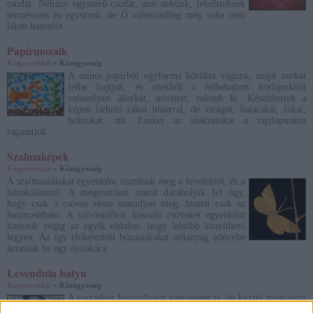
csodát. Néhány egyszerű csodát, ami nekünk, felnőtteknek
természees és egyszerű, de Ő valószínűleg még soha nem
látott hasonlót.
Papírmozaik
Kisgyerekkel
» Kézügyesség
A színes papírból egyforma köröket vágunk, majd azokat
félbe hajtjuk, és ezekből a félbehajtott körlapokból
valamilyen állatkát, növényt, rakunk ki. Készíthettek a
képen látható rákot hínárral, de virágot, halacskát, fákat,
bokrokat, stb. Ezeket az alakzatokat a rajzlapunkra
ragasztjuk.
Szalmaképek
Kisgyerekkel
» Kézügyesség
A szalmaszálakat egyenként tisztítsuk meg a levelektől, és a
búzakalásztól. A megtisztított szárat daraboljuk fel úgy,
hogy csak a csöves része maradjon meg, hiszen csak az
hasznosítható. A szívószálhoz hasonló csöveket egyenként
hasítsuk végig az egyik oldalon, hogy később kiteríthető
legyen. Az így előkészített búzaszárakat műanyag edénybe
áztassuk be egy éjszakára.
Levendula batyu
Kisgyerekkel
» Kézügyesség
A varráshoz használhatsz varrógépet is, de kézzel megvarrni
sem nagy kaland, hiszen összesen 24 cm-t kell végigölteni.