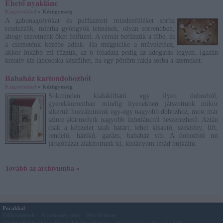
Ehető nyaklánc
Kisgyerekkel
» Kézügyesség
A gabonagolyókat és puffasztott mindenféléket sorba
rendezzük, mintha gyöngyök lennének, olyan sorrendben,
ahogy szeretnénk őket felfűzni. A cérnát befűzzük a tűbe, és
a csemeténk kezébe adjuk. Ha mégpicike a művelethez,
akkor inkább mi fűzzük, az ő feladata pedig az adogatás legyen. Igazán
kreatív kis láncocska készülhet, ha egy pöttöm rakja sorba a szemeket.
Babaház kartondobozból
Kisgyerekkel
» Kézügyesség
Sokminden kialakítható egy ilyen dobozból,
gyerekkoromban mindig ilyenekben játszottunk mikor
sikerült hozzájutnunk egy-egy nagyobb dobozhoz, most már
szinte akármelyik nagyobb üzletlánctól beszerezhető. Aztán
csak a képzelet szab határt, lehet kisautó, szekrény, lift,
rendelő, házikó, garázs, babaház stb. A dobozból mi
játszóházat alakítottunk ki, kislányom imád bujkálni.
Tovább az archívumba »
Pocakkal
Előkészületek
A terhesség jelei
Hétről-hétre