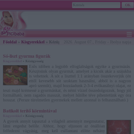
≡
Főoldal
»
Kisgyerekkel
» Kézügyesség
2026. August 07., Friday - Ibolya napja
Só-liszt gyurma figurák
Kisgyerekkel
» Kézügyesség
Esős időben a legjobb elfoglaltságok egyike a gyurmázás.
Készjtsünk olyan gyurmát, amelyet a kicsik akár a szájukba
is vehetnek. A sót a liszttel 1:1 arányban összekeverjük (én
ettől kevesebb sót szoktam használni, abból is a nagyon
apró szeműt), majd hozzáadunk 2-3-4 evőkanálnyi olajat, ez
teszi majd krémessé a gyurmánkat, és némi vízzel összedolgozzuk, hogy jól
formálható, nem ragadós masszát, melyet hűtőbe téve pihentetünk egy óra
hosszat. (Persze türelmetlen gyermekek mellett azonnal is felhasználható.)
Batikolt terítő körmintával
Kisgyerekkel
» Kézügyesség
A gyerek annyit tapasztal a világból amennyit megmutatsz,
látni engedsz belőle. Ahhoz, hogy eljusson az önállóan
felfedezni vágyásig, meg kell csillantani előtte néhány