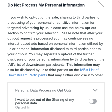
Varrhatsz pelenkaöltéssel is, de a lusta öltés, vagy sűrű
Do Not Process My Personal Information
fércöltés is tökéletesen megteszi. A varrás végén a kicsiny
zsákocskát fordítsuk ki, hogy a színe kerüljön kívülre. Az
előzőleg gyűjtött virágszirmokat, terméseket tegyük a
If you wish to opt-out of the sale, sharing to third parties, or
zsákba. Ezt a műveletet rá lehet bízni már egy 2 éves
processing of your personal or sensitive information for
kisgyerekre is. Örömmel fog segíteni.
targeted advertising by us, please use the below opt-out
Flip-flop papucs
section to confirm your selection. Please note that after your
Kisgyerekkel
» Kézügyesség
opt-out request is processed you may continue seeing
Kartonpapírra rajzoljuk körbe egy papucsunk talpának
interest-based ads based on personal information utilized by
körvonalát, majd sniccer és olló segítségével vágjuk körbe.
Ezt a műveletet a felnőttek végzik, gyerek kezébe sniccert
us or personal information disclosed to third parties prior to
nem adunk, kartont pedig nagyon nehéz vágnia. Az
your opt-out. You may separately opt-out of the further
elkészült papucstalpat kilyukasztjuk 3 helyen, ahol
disclosure of your personal information by third parties on the
eredetileg a pántok vannak. Az egyik lyukba dugjuk a drótot, a hátoldalon
ragasztószalaggal rögzítjük.
IAB’s list of downstream participants. This information may
also be disclosed by us to third parties on the
IAB’s List of
Fakanálbáb - szalmabáb
Downstream Participants
that may further disclose it to other
Kisgyerekkel
» Kézügyesség
third parties.
A tél elűzésére sok területen szalmabábot, Kisze-bábot
készítenek, majd a szalmabáb tűzre dobásával elégetik a
Personal Data Processing Opt Outs
telet is. Ez egy szokásos télűző rituálé. Ennek tiszteletére mi
is szalmabábot készítettünk, ezúttal fakanálból. Ha a
szalmabáb fejére később kalapot teszünk, esetleg valami
I want to opt-out of the Sharing of my
personal data.
napraforgó virágot is ragasztunk rá, akkor nyáron
Opted In
madárijesztőnek is használható. :)