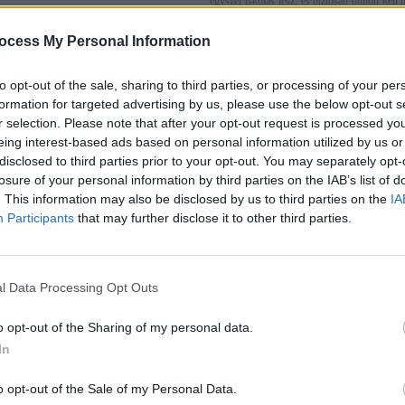
egyszer iskolás lesz, és biztosan otthon kell 
kisebb-nagyobb időszakokat egyedül is.
a szeptember a baba-nyaralás
ocess My Personal Information
Praktikák a kisgyerekes utazáshoz
!
Kisgyerekkel
» Szabadidő
 Szabadidő
Itt a nyár, a jó idő, a b
to opt-out of the sale, sharing to third parties, or processing of your per
a legjobb választás, ha
óvodák és az iskolák i
indulnak üdülni. Ilyenkor
kapuikat egy időre. Ilyenk
formation for targeted advertising by us, please use the below opt-out s
g nyár van, a hőmérő
többen kerekedünk föl meg
r selection. Please note that after your opt-out request is processed y
gyakran kúszik 30 Celsius
rokonokat, barátokat,
m a nap káros sugarai már
eing interest-based ads based on personal information utilized by us or
pihenni, kikapcsolódni egy
bak, így a picurkákkal sem
esetben bizony hosszú
disclosed to third parties prior to your opt-out. You may separately opt-
kran az árnyékba húzódni. A tavak, kültéri
megtennünk a célállomásig, ami bennünket fe
losure of your personal information by third parties on the IAB’s list of
ze még kellemesen langyos, így felhőtlen a
megvisel, nemhogy a gyerekeket. De a
öröme is.
várakozást nemcsak utazás alatt tapasztalh
. This information may also be disclosed by us to third parties on the
IA
gyerkőcök, hanem hivatalos dolgaink intézés
Participants
that may further disclose it to other third parties.
s BABA-NYÁR az Oxigén Hotel
amikor sokszor, ha másképp nem tudjuk 
gyermekfelügyeletet, magunkkal kell vinnünk
Spa-ban
Nem beszélve az orvosi rendelőkbeli vára
 Szabadidő
ahol sajnos szintén többször megfordulunk ve
Az Oxigén Hotel Family & Spa-ban a
babák és kisgyermekes családok
l Data Processing Opt Outs
Víz, út, gomba, kés - a nyár ezernyi ve
paradicsomában, vadonat új
Kisgyerekkel
» Szabadidő
szolgáltatásokkal Babaúszással,
A tanév végetértével a gyerekek
Csiribiri és Kerekecske Gombocska
o opt-out of the Sharing of my personal data.
kiözönlenek a szabadba. A szülőknek
készség fejlesztő foglalkozásokkal
In
helyettük is elővigyázatosnak kell
BA-NYÁR program sorozat. A babák és
lenniük. Az alábbiakban néhány tipikus
 még a papák legnagyobb örömére is az
nyári veszélyforrásra hívjuk fel a figyelme
k kellemes hangulatú, vízi lubickolós és
o opt-out of the Sale of my Personal Data.
kellő figyelemmel és biztonsági intéz
uckó béli dalos, mókás, mondókás
elkerülhetünk az elkövetkező hetekben.