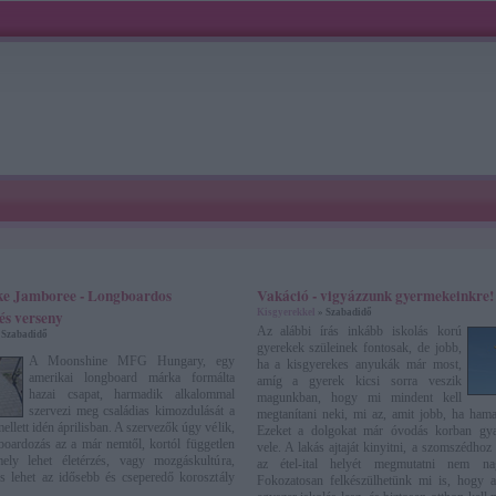
ke Jamboree - Longboardos
Vakáció - vigyázzunk gyermekeinkre!
 és verseny
Kisgyerekkel
» Szabadidő
Az alábbi írás inkább iskolás korú
 Szabadidő
gyerekek szüleinek fontosak, de jobb,
A Moonshine MFG Hungary, egy
ha a kisgyerekes anyukák már most,
amerikai longboard márka formálta
amíg a gyerek kicsi sorra veszik
hazai csapat, harmadik alkalommal
magunkban, hogy mi mindent kell
szervezi meg családias kimozdulását a
megtanítani neki, mi az, amit jobb, ha ham
ellett idén áprilisban. A szervezők úgy vélik,
Ezeket a dolgokat már óvodás korban gya
oardozás az a már nemtől, kortól független
vele. A lakás ajtaját kinyitni, a szomszédhoz 
mely lehet életérzés, vagy mozgáskultúra,
az étel-ital helyét megmutatni nem na
s lehet az idősebb és cseperedő korosztály
Fokozatosan felkészülhetünk mi is, hogy 