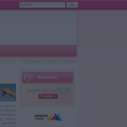
2026. August 09., Sunday - Emőd napja
Hétről-hétre
Hányadik hétben vagy?
Tovább »
ar megtanul.
korolhatjuk
átcsöngetni,
gy kunszt.
a gyerekünk