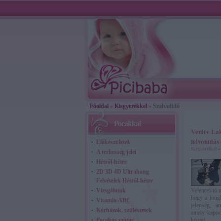
Főoldal
»
Kisgyerekkel
» Szabadidő
Pocakkal
Venice La
felvonulás
Előkészületek
Kisgyerekkel
»
A terhesség jelei
Hétről-hétre
2D 3D 4D Ultrahang
Felvételek Hétről-hétre
Vizsgálatok
Velencei-tó m
hogy a longb
Vitamin ABC
jelenség, a
Kórházak, szülészetek
amely kapoc
Pocakos szótár
között.