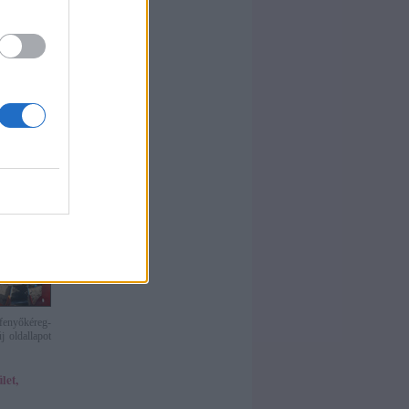
alán nem kell
játszótérre
nylag nagy
 a nagyok
ondoltak. A
található,
van nyitott
agyobbak. A
lni! Vannak
bb a szülők
erület
fenyőkéreg-
j oldallapot
let,