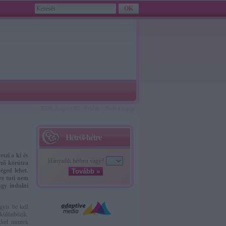
2026. August 07., Friday - Ibolya napja
Hétről-hétre
szi a ki és
Hányadik hétben vagy?
rző körútra
éged lehet.
Tovább »
re tuti nem
úgy indulni
gyis be kell
ülönbözik.
kkel mentek