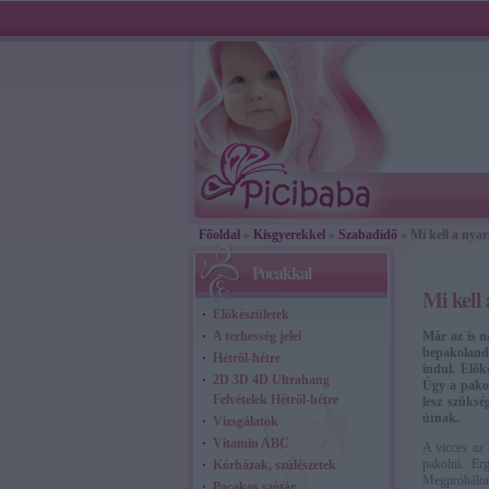
Főoldal
»
Kisgyerekkel
»
Szabadidő
» Mi kell a nya
Pocakkal
Mi kell
Előkészületek
A terhesség jelei
Már az is n
bepakolandó
Hétről-hétre
indul. Elők
2D 3D 4D Ultrahang
Úgy a pakol
Felvételek Hétről-hétre
lesz szüksé
útnak.
Vizsgálatok
Vitamin ABC
A vicces az 
pakolni. E
Kórházak, szülészetek
Megpróbálom
Pocakos szótár