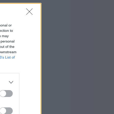
sonal or
ection to
ou may
 personal
out of the
 downstream
B’s List of
anis, hogy a
elmű, hogy a
tudok adni a
letve pakolj
emű (vagy a
 sorrendben,
nyű kalapot
s azért lesz
 cipőre, ami
most divatos
enetel előtt