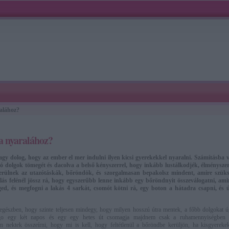
ralához?
 a nyaralához?
agy dolog, hogy az ember el mer indulni ilyen kicsi gyerekekkel nyaralni. Számításba ve
 dolgok tömegét és dacolva a belső kényszerrel, hogy inkább lustálkodjék, élménysze
erülnek az utazótáskák, bőröndök, és szorgalmasan bepakolsz mindent, amire szüks
ás felénél jössz rá, hogy egyszerűbb lenne inkább egy bőröndnyit összeválogatni, ami
ged, és megfogni a lakás 4 sarkát, csomót kötni rá, egy boton a hátadra csapni, és 
egészben, hogy szinte teljesen mindegy, hogy milyen hosszú útra mentek, a főbb dolgokat ú
rgo egy két napos és egy egy hetes út csomagja majdnem csak a ruhamennyiségben k
 nektek összeírni, hogy mi is kell, hogy feltétlenül a bőröndbe kerüljön, ha kisgyereke