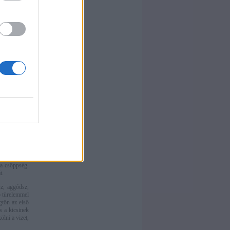
képp védeni
 velük szórt
 a szabadban
védő krémet
, kötszerek,
ás területre
sszabbra is,
ggal, mégis
, egy színes
ly még simán
csök mellett
 veszik el a
tve a nyűgös
 a csöppség.
t.
z, aggódsz,
b türelemmel
gtön az első
s a kicsinek
ölni a vizet,