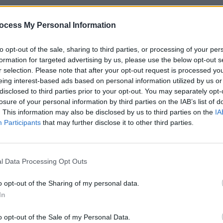
ocess My Personal Information
to opt-out of the sale, sharing to third parties, or processing of your per
formation for targeted advertising by us, please use the below opt-out s
r selection. Please note that after your opt-out request is processed y
eing interest-based ads based on personal information utilized by us or
disclosed to third parties prior to your opt-out. You may separately opt-
losure of your personal information by third parties on the IAB’s list of
. This information may also be disclosed by us to third parties on the
IA
Participants
that may further disclose it to other third parties.
ye alap, de nem mindegy, hogy milyen, és nem mindegy, hogy mennyi. Számítanod kell rá ugy
jes időtartalma alatt esni fog az eső, vagy végig kánikula lesz. Számomra logikus és egyért
zködés szabályai szerint pakolom a cuccot a nyaralásra is. Ergo, ha esik az eső, akkor rá 
ékony pulcsit egymásra, de ha nem esik, akkor a vastaggal mindvégig nem tudok mit kezdeni. Il
sorrendben, így biztosan nem hagysz otthon semmit. A sorrend lehet a következő: alsón
l Data Processing Opt Outs
ellékei), póló (rövid ujjú body), nadrág, rövidnadrág, vékony pulcsi, vastag pulcsi, stb. Olyan
ltöztetnéd a gyereket, de ne feledkezz meg a pizsamáról, a fürdőcuccról, illetve egy kön
tegyél a csomagba.
o opt-out of the Sharing of my personal data.
:
Szinte biztos, hogy vagy esni fog az eső és vizes lesz a cipő, vagy a csöppség pancsolni fog é
In
, ezért legalább egy vízálló lábbelit tegyél a szandálka mellé. Szükség lehet még egy olyan
nyű, nyári, strandolni is lehet benne, vagy usziba is lehet vinni. Erre a legalkalmasabbak a 
ól készült szandálok, és egyben ezzel kiválthatod az utcai szandált is. (Csak a medencetérbe m
o opt-out of the Sale of my Personal Data.
ll öblíteni.)