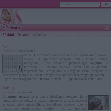
≡
Főoldal
»
Pocakkal
» Pocakos szótár
2026. August 10., Monday - Lőrinc napja
NST
Pocakkal
» Pocakos szótár
Az NST mozaikszó a non-stress test kifejezés rövidítéseként
adódik. Ez egy olyan vizsgálat, amely során a magzat
mozgásait, a méh reakcióit papírszalagra rögzítjük. A
terhesség 36. hetétől minden héten egy alkalommal
végeznek NST vizsgálatot. A vizsgálat során (mely kb 20
percet vesz igénye) a kismama vagy az oldalán fekszik, vagy egy széken ül.
2 gumipántot rögzítenek a hasára, melyek 1-1 tappancskával van ellátva.
Lanugo
Pocakkal
» Pocakos szótár
A
lanugo
, magzat testét borító elsődleges szőrzetet. Ez a
puha, selymes szőrzet a magzat tenyere és talpa kivételével
az egész testén megtalálható. Elsődleges szerepe, hogy a
magzatmáz megtapadását segítse bőrön, melynek