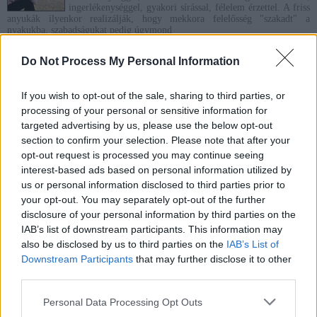
ingerlékenységgel, gyakori sírással, félelem érzettel. A friss
anyukák ilyenkor realizálják, hogy mekkora felelősség "szakadt" a
nyakukba, szabadságukat pedig úgymond
elvesztették, tapasztalatlannak érzik magukat.
Do Not Process My Personal Information
Relaxin hormon
Pocakkal
» Pocakos szótár
A terhesség során a placenta (méhlepény) termeli ezt a
If you wish to opt-out of the sale, sharing to third parties, or
hormont. Fő feladata, a sárgatest szinten tartása, az anya
processing of your personal or sensitive information for
pajzsmirigy működésének serkentése, és a magzat nemének
targeted advertising by us, please use the below opt-out
kialakulása, nemi szerveinek fejlődése. Hatására javul a
vesék és a szív vérellátása. Hozzájárul a méhnyak
section to confirm your selection. Please note that after your
ellazulásához és megnyúlásához.
opt-out request is processed you may continue seeing
interest-based ads based on personal information utilized by
Placenta
us or personal information disclosed to third parties prior to
Pocakkal
» Pocakos szótár
your opt-out. You may separately opt-out of the further
A
placenta
, vagy más néven méhlepény legfontosabb
disclosure of your personal information by third parties on the
feladata a hormontermelés, amely a terhesség fenntartására
szolgál, ezen kívül az anyai szervezetből származó
IAB’s list of downstream participants. This information may
oxigéndús vért és azzal együtt a tápanyagokat szállítja a
also be disclosed by us to third parties on the
IAB’s List of
magzathoz. A méhlepény a 12. hét környékén válik
Downstream Participants
that may further disclose it to other
működőképessé, és a 18-20. hétre kialakul ki teljesen, de a terhesség alatt
tovább növekedik. A baba születését követően néhány perccel, a szülés
third parties.
harmadik fázisában, a lepényi szakban születik meg. Szüléskor a súlya fél
kilogramm körüli.
Personal Data Processing Opt Outs