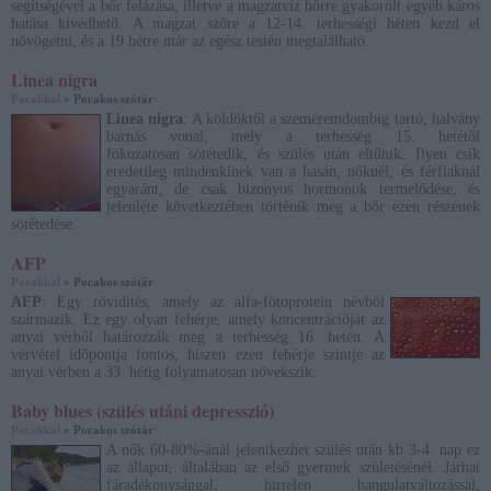
segítségével a bőr felázása, illetve a magzatvíz bőrre gyakorolt egyéb káros
hatása kivédhető. A magzat szőre a 12-14. terhességi héten kezd el
növögetni, és a 19 hétre már az egész testén megtalálható.
Linea nigra
Pocakkal
» Pocakos szótár
Linea nigra
: A köldöktől a szeméremdombig tartó, halvány
barnás vonal, mely a terhesség 15. hetétől
fokozatosan sötétedik, és szülés után eltűnik. Ilyen csík
eredetileg mindenkinek van a hasán, nőknél, és férfiaknál
egyaránt, de csak bizonyos hormonok termelődése, és
jelenléte következtében történik meg a bőr ezen részének
sötétedése.
AFP
Pocakkal
» Pocakos szótár
AFP
: Egy rövidítés, amely az alfa-fötoprotein névből
származik. Ez egy olyan fehérje, amely koncentrációját az
anyai vérből határozzák meg a terhesség 16. hetén. A
vérvétel időpontja fontos, hiszen ezen fehérje szintje az
anyai vérben a 33. hétig folyamatosan növekszik.
Baby blues (szülés utáni depresszió)
Pocakkal
» Pocakos szótár
A nők 60-80%-ánál jelentkezhet szülés után kb 3-4. nap ez
az állapot, általában az első gyermek születésénél. Járhat
fáradékonysággal, hirtelen hangulatváltozással,