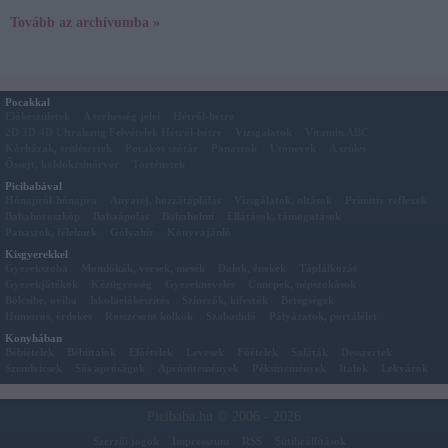
Tovább az archívumba »
Pocakkal
Előkészületek
A terhesség jelei
Hétről-hétre
2D 3D 4D Ultrahang Felvételek Hétről-hétre
Vizsgálatok
Vitamin ABC
Kórházak, szülészetek
Pocakos szótár
Panaszok
Utónevek
A szülés
Őssejt, köldökzsinórvér
Történetek
Picibabával
Hónapról-hónapra
Anyatej, hozzátáplálás
Vizsgálatok, oltások
Primitív reflexek
Babahoroszkóp
Babaápolás
Babaholmi
Ellátások, támogatások
Panaszok, félelmek
Gólyahír
Könyvajánló
Kisgyerekkel
Gyerekszoba
Mondókák, versek, mesék
Dalok, énekek
Táplálkozás
Gyerekjátékok
Kézügyesség
Gyereknevelés
Ünnepek, népszokások
Bölcsibe, oviba
Iskolaelőkészítés
Színezők, kifestők
Betegségek
Humoros, érdekes
Rosszcsont kölkök
Szabadidő
Pályázatok, portálélet
Konyhában
Bébiételek
Bébiitalok
Előételek
Levesek
Főételek
Saláták
Desszertek
Szendvicsek
Sós apróságok
Aprósütemények
Péksütemények
Italok
Lekvárok
Picibaba.hu © 2006 - 2026
Szerzői jogok
Impresszum
RSS
Sütibeállítások