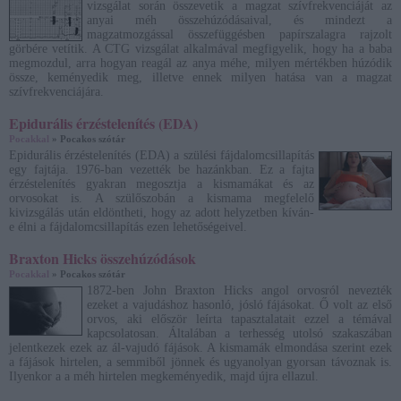
vizsgálat során összevetik a magzat szívfrekvenciáját az
anyai méh összehúzódásaival, és mindezt a
magzatmozgással összefüggésben papírszalagra rajzolt
görbére vetítik. A CTG vizsgálat alkalmával megfigyelik, hogy ha a baba
megmozdul, arra hogyan reagál az anya méhe, milyen mértékben húzódik
össze, keményedik meg, illetve ennek milyen hatása van a magzat
szívfrekvenciájára.
Epidurális érzéstelenítés (EDA)
Pocakkal
» Pocakos szótár
Epidurális érzéstelenítés (EDA) a szülési fájdalomcsillapítás
egy fajtája. 1976-ban vezették be hazánkban. Ez a fajta
érzéstelenítés gyakran megosztja a kismamákat és az
orvosokat is. A szülőszobán a kismama megfelelő
kivizsgálás után eldöntheti, hogy az adott helyzetben kíván-
e élni a fájdalomcsillapítás ezen lehetőségeivel.
Braxton Hicks összehúzódások
Pocakkal
» Pocakos szótár
1872-ben John Braxton Hicks angol orvosról nevezték
ezeket a vajudáshoz hasonló, jósló fájásokat. Ő volt az első
orvos, aki először leírta tapasztalatait ezzel a témával
kapcsolatosan. Általában a terhesség utolsó szakaszában
jelentkezek ezek az ál-vajudó fájások. A kismamák elmondása szerint ezek
a fájások hirtelen, a semmiből jönnek és ugyanolyan gyorsan távoznak is.
Ilyenkor a a méh hirtelen megkeményedik, majd újra ellazul.