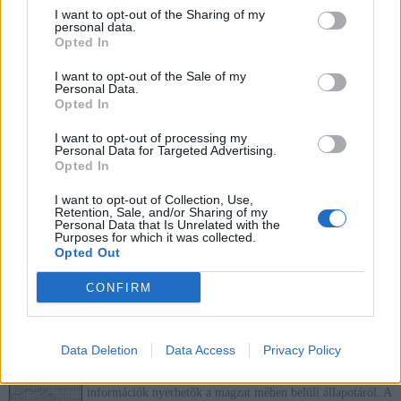
Mi az a BPA Free?
I want to opt-out of the Sharing of my
Pocakkal
» Pocakos szótár
personal data.
Már egyre több csecsemő terméken olvashatjuk ezt a
Opted In
feliratot: BPA Free. A BPA (Bisphenol A) az egyik
legelterjedtebb műanyagipari alapanyag. Csomagoló
I want to opt-out of the Sale of my
anyagokat, műanyag edényeket készítenek belőle. A BPA-
Personal Data.
nak a szervezetre gyakorolt hatása túlzottan hasonlít az
Opted In
ösztrogénekéhez. A szervezetbe kerülve leköti az
ösztrogénreceptorokat, de valójában persze nem hormon, ettől a szervezet
összezavarodik. Mivel a nemi hormonok rengetegféleképpen alakítják a
I want to opt-out of processing my
Personal Data for Targeted Advertising.
folyamatokat a szervezetben, szinte feltérképezhetetlen, hogyan torzítja
fejlődésünket és működésünket.
Opted In
Mekónium
I want to opt-out of Collection, Use,
Retention, Sale, and/or Sharing of my
Pocakkal
» Pocakos szótár
Personal Data that Is Unrelated with the
A
mekónium
más néven
magzatszurok
, de tulajdonképpen
Purposes for which it was collected.
csak emésztett magzatvíz, mely elpusztult sejteket, zsírnemű
Opted Out
anyagokat, és epefestéket tartalmaz, némi bélnedvvel
keverve. A terhesség 17. hetétől folyamatosan gyűlik a
magzat vastagbelében. Sötétzöld színű, ragadós anyag,
CONFIRM
majdnem olyan, mint ténylegesen a szurok. Ez az újszülött első széklete,
amely a szülést követő első napokban távozik a baba szervezetéből.
CTG (kardiotokográfia)
Data Deletion
Data Access
Privacy Policy
Pocakkal
» Pocakos szótár
A CTG (kardiotokográfia) egy olyan vizsgálat, mellyel
információk nyerhetők a magzat méhen belüli állapotáról. A