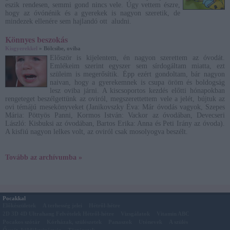
eszik rendesen, semmi gond nincs vele. Úgy vettem észre,
hogy az óvónénik és a gyerekek is nagyon szeretik, de
mindezek ellenére sem hajlandó ott aludni.
Könnyes beszokás
Kisgyerekkel
» Bölcsibe, oviba
Először is kijelentem, én nagyon szerettem az óvodát.
Emlékeim szerint egyszer sem sírdogáltam miatta, ezt
szüleim is megerősítik. Épp ezért gondoltam, bár nagyon
naivan, hogy a gyerekemnek is csupa öröm és boldogság
lesz oviba járni. A kiscsoportos kezdés előtti hónapokban
rengeteget beszélgettünk az oviról, megszerettettem vele a jelét, bújtuk az
ovi témájú mesekönyveket (Janikovszky Éva: Már óvodás vagyok, Szepes
Mária: Pöttyös Panni, Kormos István: Vackor az óvodában, Devecseri
László: Kisbuksi az óvodában, Bartos Erika: Anna és Peti Irány az óvoda).
A kisfiú nagyon lelkes volt, az oviról csak mosolyogva beszélt.
Tovább az archívumba »
Pocakkal
Előkészületek
A terhesség jelei
Hétről-hétre
2D 3D 4D Ultrahang Felvételek Hétről-hétre
Vizsgálatok
Vitamin ABC
Pocakos szótár
Kórházak, szülészetek
Panaszok
Utónevek
A szülés