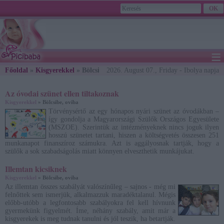
≡
Főoldal
»
Kisgyerekkel
» Bölcsibe, oviba
2026. August 07., Friday - Ibolya napja
Az óvodai szünet ellen tiltakoznak
Kisgyerekkel
» Bölcsibe, oviba
Törvénysértő az egy hónapos nyári szünet az óvodákban –
így gondolja a Magyarországi Szülők Országos Egyesülete
(MSZOE). Szerintük az intézményeknek nincs joguk ilyen
hosszú szünetet tartani, hiszen a költségvetés összesen 251
munkanapot finanszíroz számukra. Azt is aggályosnak tartják, hogy a
szülők a sok szabadságolás miatt könnyen elveszthetik munkájukat.
Illemtan kicsiknek
Kisgyerekkel
» Bölcsibe, oviba
Az illemtan összes szabályát valószínűleg – sajnos - még mi
felnőttek sem ismerjük, alkalmazzuk maradéktalanul. Mégis
előbb-utóbb a legfontosabb szabályokra fel kell hívnunk
gyermekünk figyelmét. Íme, néhány szabály, amit már a
kisgyerekek is meg tudnak tanulni és jól teszik, ha betartják.