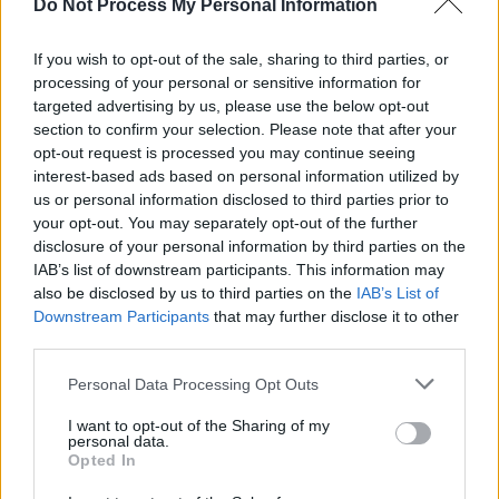
Do Not Process My Personal Information
kisgyermekes szülőben felmerül, amikor szóba kerül a korai
nyelvtanulás témaköre. A döntés nem is olyan nehéz, a titok
nyitja, hogy a felmerülő kérdéseinkre megnyugtató,
If you wish to opt-out of the sale, sharing to third parties, or
szakértői válaszokat kapjunk. Lássunk hát néhányat a leggyakoribb
processing of your personal or sensitive information for
kérdések közül!
targeted advertising by us, please use the below opt-out
Mit mondhatunk el a gyermeknek?
section to confirm your selection. Please note that after your
Kisgyerekkel
» Bölcsibe, oviba
opt-out request is processed you may continue seeing
A pszichológusok általában az igazmondást részesítik
interest-based ads based on personal information utilized by
előnyben a kívánt idill hazudásával szemben. "Egy házban a
gyerekek és a macskák mindig mindenről tudnak” –
us or personal information disclosed to third parties prior to
viccelődnek a szakemberek. De komolyra fordítva a szót:
your opt-out. You may separately opt-out of the further
kívánatos, hogy egy gyerek olyannak lássa a dolgokat, amilyenek és nem
disclosure of your personal information by third parties on the
amilyeneknek lenniük kéne?
IAB’s list of downstream participants. This information may
Minek öltözzön a gyerek farsangon
also be disclosed by us to third parties on the
IAB’s List of
Downstream Participants
that may further disclose it to other
Kisgyerekkel
» Bölcsibe, oviba
Elkerülvén, hogy a farsangi mulatság kudarcba fulladjon, és
third parties.
a gyerek egy életre megutálja a beöltözős mulatságokat,
érdemes néhány dolgot szem előtt tartani, mielőtt
Personal Data Processing Opt Outs
kiválasztanánk a jelmezét, vagy legalábbis megpróbálnánk
belebújtatni. Három esettől érdemes megóvni kincsünket.
I want to opt-out of the Sharing of my
personal data.
Beteg gyerek a közösségben
Opted In
Kisgyerekkel
» Bölcsibe, oviba
Reggel van, szól a vekker, sietni kell. A gyereket öltöztetni,