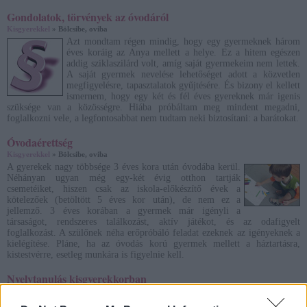
Gondolatok, törvények az óvodáról
Kisgyerekkel
» Bölcsibe, oviba
Azt mondtam régen mindig, hogy egy gyermeknek három
éves koráig az Anya mellett a helye. Ez a hitem egészen
addig sziklaszilárd volt, amíg saját gyermekeim nem lettek.
A saját gyermek nevelése lehetőséget adott a közvetlen
megfigyelésre, tapasztalatok gyűjtésére. És bizony el kellett
ismernem, hogy egy két és fél éves gyereknek már igenis
szüksége van a közösségre. Hiába próbáltam meg mindent megadni,
foglalkozni vele, a legfontosabbat nem tudtam neki biztosítani: a barátokat.
Óvodaérettség
Kisgyerekkel
» Bölcsibe, oviba
A gyerekek nagy többsége 3 éves kora után óvodába kerül.
Néhányan ugyan még egy-két évig otthon tartják
csemetéiket, hiszen csak az iskola-előkészítő évek a
kötelezőek (betöltött 5 éves kor után), de nem ez a
jellemző. 3 éves korában a gyermek már igényli a
társaságot, rendszeres találkozást, aktív játékot, és az odafigyelt
foglalkozást. A szülőnek néha erőpróbáló feladat ezeknek az igényeknek a
kielégítése. Pláne, ha az óvodás korú gyermek mellett a háztartásra,
kistestvérre, esetleg munkára is figyelnie kell.
Nyelvtanulás kisgyerekkorban
Kisgyerekkel
» Bölcsibe, oviba
TANULJON? NE TANULJON? Két kérdés, mely a legtöbb