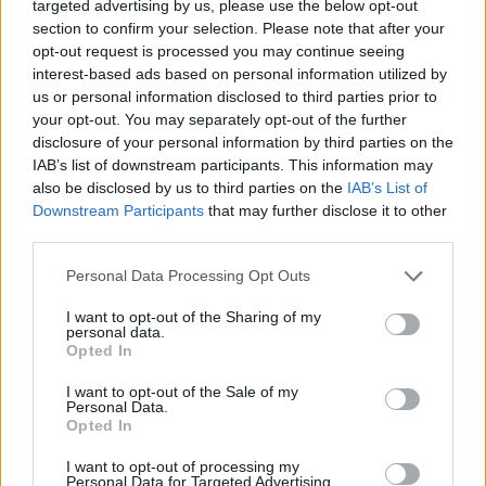
targeted advertising by us, please use the below opt-out
ajánlott fogyasztása, különösen influenzás időszakban.
Viszont óvakodjunk hosszú távon át történő fogyasztásától,
section to confirm your selection. Please note that after your
mert savas hatása károsíthatja a fogzománcot.
opt-out request is processed you may continue seeing
interest-based ads based on personal information utilized by
us or personal information disclosed to third parties prior to
Sütőtöklé
your opt-out. You may separately opt-out of the further
Konyhában
» Bébiitalok
Az "sütős" módja a sütőtöklé elkészítésének: Megtisztítom,
disclosure of your personal information by third parties on the
kimagozom, felszeletelem a tököt, majd puhára sütöm.
IAB’s list of downstream participants. This information may
Kanállal vagy villával, amelyik kényelmesebb, kikaparom a
also be disclosed by us to third parties on the
IAB’s List of
húsát, majd sütőben puhára sütöm. 2-3 evőkanállal kiveszek
Downstream Participants
that may further disclose it to other
belőle és vízzel vagy akár anyatejjel hígítom, de más
gyümölcsök levét is adhatom hozzá. Csak frissen elkészítve ajánlott a
third parties.
fogyasztása.
Personal Data Processing Opt Outs
Kubu házilag
Konyhában
» Bébiitalok
I want to opt-out of the Sharing of my
Meghámozom, megtisztítom, gyümölcs-centrifugával vagy
personal data.
turmixgéppel összezúzom a sárgarépát. Egy citrom levével
Opted In
és ízlés szerint mézzel ízesítem, majd felöntöm
ásványvízzel. A sárgarépa rengeteg B-karotint tartalmaz,
I want to opt-out of the Sale of my
mely rendkívül jó hatással van a májra és a bélműködésre.
Personal Data.
Napozáshoz is ajánlott fogyasztása, hisz az enzimjeiből
Opted In
felszabaduló A-vitamin védi a bőrt az UV-sugaraktól. Erősíti az
immunrendszert is. Továbbá káliumot és vasat is tartalmaz.
I want to opt-out of processing my
Mindent a szőlőről, szőlőitalról és a mustról
Personal Data for Targeted Advertising.