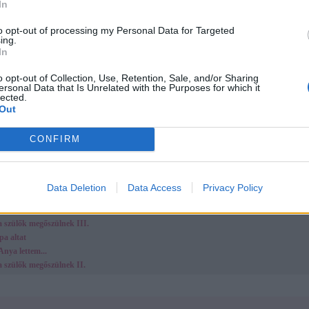
In
to opt-out of processing my Personal Data for Targeted
ing.
In
o opt-out of Collection, Use, Retention, Sale, and/or Sharing
ersonal Data that Is Unrelated with the Purposes for which it
lected.
Out
Megosz
CONFIRM
 cikkek
ukkolás - Schumacher baba
dig nem tudsz, amíg … (6-12 hónap között)
Data Deletion
Data Access
Privacy Policy
vetők
nt a 4. ujj a gyűrűsujj?
a szülők megőszülnek III.
pa altat
Anya lettem...
a szülők megőszülnek II.