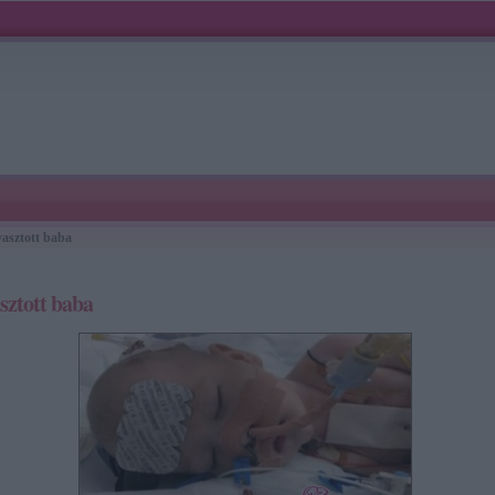
asztott baba
sztott baba