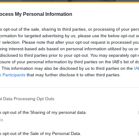
ocess My Personal Information
 után kialakult súlyos szövődmény miatt döntöttek úgy az orvosok, hogy a 4 hónapos angol
hogy lelassítsák a szívműködését. A baba két lyukkal a szívében született, és az artériája annyi
saknem 200-at vert percenként a normális 140 helyett.
to opt-out of the sale, sharing to third parties, or processing of your per
 mondani, hogy mit éreztem! Félelmetes volt, és hihetetlen!" - mesélte el tapasztalatait az édes
formation for targeted advertising by us, please use the below opt-out s
ztül tartották ezen a hőmérsékleten a kisbabát, majd újabb 4 napig tartott, míg visszamelegítetté
r selection. Please note that after your opt-out request is processed y
eing interest-based ads based on personal information utilized by us or
 mintha viaszból lett volna, annyira hideg volt a kicsi teste, mintha nem is élt volna. Ez 
óbb. Nem is gondoltam volna, hogy ez lehetséges. most még jobban szeretem Őt! Mindig is
disclosed to third parties prior to your opt-out. You may separately opt-
ja az édesanyja.
losure of your personal information by third parties on the IAB’s list of
ténetet a LifeNetwork csatornán követhették figyelemmel a nézők, és a csatorna ezt a röv
. This information may also be disclosed by us to third parties on the
IA
ette az egyik videómegosztó csatornán. Nézzétek meg Ti is!
Participants
that may further disclose it to other third parties.
l Data Processing Opt Outs
o opt-out of the Sharing of my personal data.
In
o opt-out of the Sale of my Personal Data.