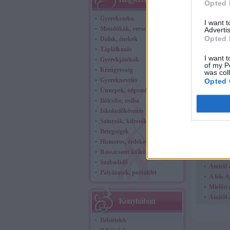
Opted 
Gyerekszoba
I want 
Mondókák, versek, mesék
Advertis
Opted 
Dalok, énekek
Táplálkozás
I want t
Gyerekjátékok
of my P
Kézügyesség
was col
Gyereknevelés
Opted 
Ünnepek, népszokások
Bölcsibe, oviba
Iskolaelőkészítés
Kapcsolódó
Színezők, kifestők
Pocakk
Betegségek
Amit ad
Humoros, érdekes
Cuki ne
Rosszcsont kölkök
Miért po
Szabadidő
Amitől 
Pályázatok, portálélet
A hős A
Mielőtt 
Amitől 
Konyhában
Bébiételek