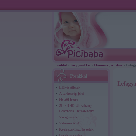
Főoldal
»
Kisgyerekkel
»
Humoros, érdekes
» Lefagy
Pocakkal
Lefagya
Előkészületek
A terhesség jelei
Hétről-hétre
2D 3D 4D Ultrahang
Felvételek Hétről-hétre
Vizsgálatok
Vitamin ABC
Kórházak, szülészetek
Pocakos szótár