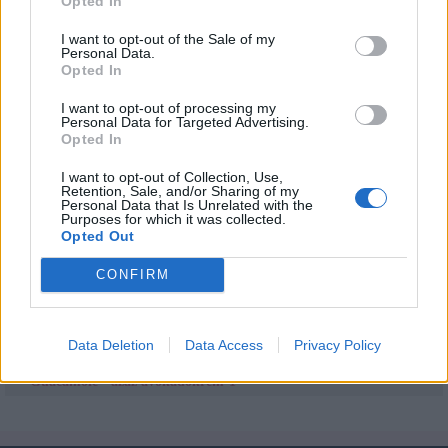
Opted In
Gluténmentes
I want to opt-out of the Sale of my
Jó étvágyat kívánok!
Personal Data.
Opted In
Feltöltötte:
BettyBlue
. Köszönet érte.
I want to opt-out of processing my
Töltsd fel
Te is kreatív- és játékötleteidet, receptjeidet, hogy mi is
Personal Data for Targeted Advertising.
kipróbálhassuk!
Opted In
I want to opt-out of Collection, Use,
Megosztás:
Retention, Sale, and/or Sharing of my
Personal Data that Is Unrelated with the
Kapcsolódó cikkek
Purposes for which it was collected.
Őszi gyümölcssaláta
Opted Out
BRUSCETTA, az igazi olasz előétel
CONFIRM
Mimóza saláta
Hidegtál
Tonhal saláta
Sajt Fondue
Data Deletion
Data Access
Privacy Policy
Füstölt sajtos sárgarépakrém
Guacamole - azaz avokádókrém-1