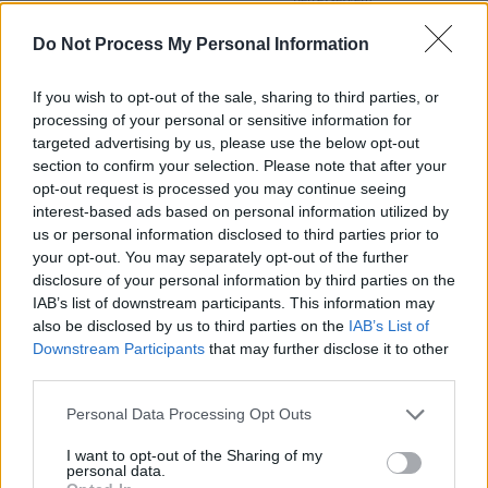
Do Not Process My Personal Information
Az elkészítés menete:
Az előre beáztatott, vagy konzerv csicseriborsót felteszem egy edénybe
If you wish to opt-out of the sale, sharing to third parties, or
puhára főni, ez kb. 1-1,5 óra.
processing of your personal or sensitive information for
Ha elkészült, leszűröm a csicseriborsót és a fokhagymával robotgép
targeted advertising by us, please use the below opt-out
segítségével összedolgozom, majd szépen belefacsarom a citromok levét,
section to confirm your selection. Please note that after your
beleöntöm az olajat és hozzáadom a tahinit, sózom, borsozom, és jól
összepürésítem az egészet.
opt-out request is processed you may continue seeing
interest-based ads based on personal information utilized by
Ha túl sűrű lenne a pép, a csicseriborsó főzőlevével hígíthatok rajta, később
ez úgyis össze fog állni.
us or personal information disclosed to third parties prior to
Hűtőbe teszem pár órára.
your opt-out. You may separately opt-out of the further
disclosure of your personal information by third parties on the
Tálalásnál egy nagy tálban kínálom, tetejére friss petrezselymet szórva.
Pirítóssal vagy pitával tálalom.
IAB’s list of downstream participants. This information may
also be disclosed by us to third parties on the
IAB’s List of
Sokan nem tudják, de a csicseriborsó fogyasztása nagyon egészséges, mivel
Downstream Participants
that may further disclose it to other
tele van magnéziummal és kalciummal.
third parties.
Partikra remek vendégváró, de finom vacsora is lehet.
Personal Data Processing Opt Outs
ALLERGIÁSOK FIGYELMÉBE AJÁNLOM, HOGY EZ AZ ÉTEL:
I want to opt-out of the Sharing of my
Tejmentes
personal data.
Tojásmentes