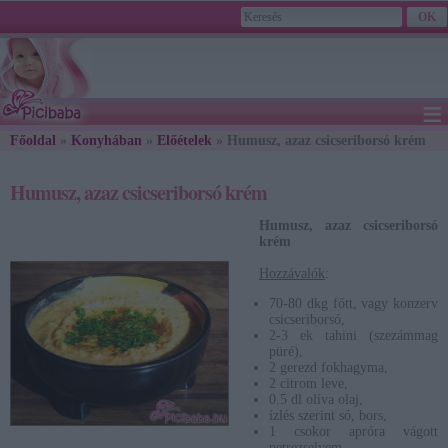
≡
Főoldal
»
Konyhában
»
2026. August 06., Thursday - Berta, Bettina napja
Előételek
» Humusz, azaz csicseriborsó krém
Humusz, azaz csicseriborsó krém
Humusz, azaz csicseriborsó
krém
Hozzávalók
:
70-80 dkg főtt, vagy konzerv
csicseriborsó,
2-3 ek tahini (szezámmag
püré),
2 gerezd fokhagyma,
2 citrom leve,
0.5 dl olíva olaj,
ízlés szerint só, bors,
1 csokor apróra vágott
petrezselyem.