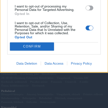
Megosztás:
I want to opt-out of processing my
Personal Data for Targeted Advertising.
Kapcsolódó cikkek
Opted In
Lasagna - Garfield kedvence
Töltött tök
I want to opt-out of Collection, Use,
Retention, Sale, and/or Sharing of my
Tökfőzelék
Personal Data that Is Unrelated with the
Kapros halfilé
Purposes for which it was collected.
Opted Out
Káposztás hústekercs
Pisztráng mamakrumlival
CONFIRM
Tepsis csirke
Göcseji Dödölle
Data Deletion
Data Access
Privacy Policy
Pocakkal
Előkészületek
A terhesség jelei
Hétről-hétre
2D 3D 4D Ultrahang Felvételek Hétről-hétre
Vizsgálatok
Vitamin ABC
Kórházak, szülészetek
Pocakos szótár
Panaszok
Utónevek
A szülés
Őssejt, köldökzsinórvér
Történetek
Picibabával
Hónapról-hónapra
Anyatej, hozzátáplálás
Vizsgálatok, oltások
Primitív reflexek
Babahoroszkóp
Babaápolás
Babaholmi
Ellátások, támogatások
Panaszok, félelmek
Gólyahír
Könyvajánló
Kisgyerekkel