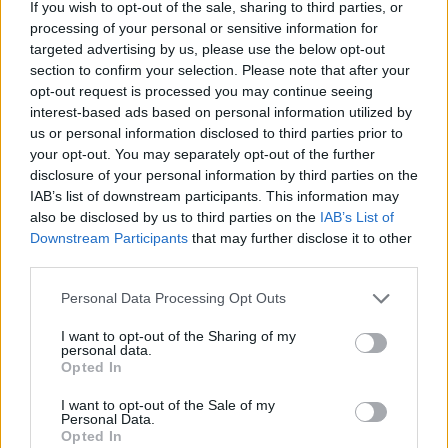
If you wish to opt-out of the sale, sharing to third parties, or
processing of your personal or sensitive information for
Az elkészítés menete:
targeted advertising by us, please use the below opt-out
section to confirm your selection. Please note that after your
A hagymát megtisztítom, apróra vágom és serpenyőben elkezdem pirítani
még üveges nem lesz. Majd hozzáadom a darált húst.
opt-out request is processed you may continue seeing
interest-based ads based on personal information utilized by
Folyamatos kevergetés közben addig sütöm/pirítom még a hús ki nem
us or personal information disclosed to third parties prior to
"fehéredik" és már nem ragad össze.
your opt-out. You may separately opt-out of the further
Közben másik, magas falú edényben megfőzöm a tésztát, vigyázzunk, hogy
disclosure of your personal information by third parties on the
ne főzzük túl!
IAB’s list of downstream participants. This information may
Mikor ez elkészült, ráöntöm a paradicsompürét és ízlés szerint ízesítem a
also be disclosed by us to third parties on the
IAB’s List of
fent említett fűszerekkel. Ha kell kis vizet hozzáöntve hígíthatom is a
Downstream Participants
that may further disclose it to other
paradicsomos szószt.
third parties.
Tálalásnál kiszedek egy adag tésztát a tányérra, rárakok a tetejére ízlés
szerint a paradicsomos-húsos szószból, tetejére díszítésül paradicsomot
Personal Data Processing Opt Outs
karikázhatok és sajtot reszelek.
I want to opt-out of the Sharing of my
Jó étvágyat!
personal data.
Feltöltötte:
BettyBlue
. Köszönet érte.
Opted In
Töltsd fel
Te is kreatív- és játékötleteidet, receptjeidet, hogy mi is
I want to opt-out of the Sale of my
kipróbálhassuk!
Personal Data.
Opted In