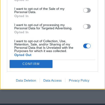
arany barnára süljön. Előmelegített sütőben kb. 1 órát sütöm. A tepsiben
hagyom kihűlni, majd kis kockákra szeletelem és porcukrozva tálalom!
I want to opt-out of the Sale of my
Personal Data.
Jó étvágyat!
Opted In
Feltöltötte:
BettyBlue
. Köszönet érte.
I want to opt-out of processing my
Töltsd fel
Te is kreatív- és játékötleteidet, receptjeidet, hogy mi is
Personal Data for Targeted Advertising.
kipróbálhassuk!
Opted In
I want to opt-out of Collection, Use,
Megosztás:
Retention, Sale, and/or Sharing of my
Personal Data that Is Unrelated with the
Kapcsolódó cikkek
Purposes for which it was collected.
Meggyes piskóta
Opted Out
Kakaós csiga
CONFIRM
Karamellás alma
Szőlős - kivis gyümölcsös piskóta
Sütőtök pite
Sütőtök régen és ma
Data Deletion
Data Access
Privacy Policy
Sült alma
Túrós kocka