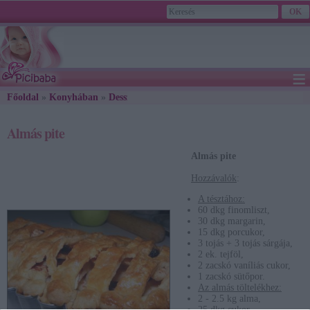
≡
Főoldal
»
Konyhában
»
Desszertek
2026. August 08., Saturday - László napja
» Almás pite
Almás pite
Almás pite
Hozzávalók
:
A tésztához:
60 dkg finomliszt,
30 dkg margarin,
15 dkg porcukor,
3 tojás + 3 tojás sárgája,
2 ek. tejföl,
2 zacskó vaníliás cukor,
1 zacskó sütőpor.
Az almás töltelékhez:
2 - 2.5 kg alma,
25 dkg cukor,