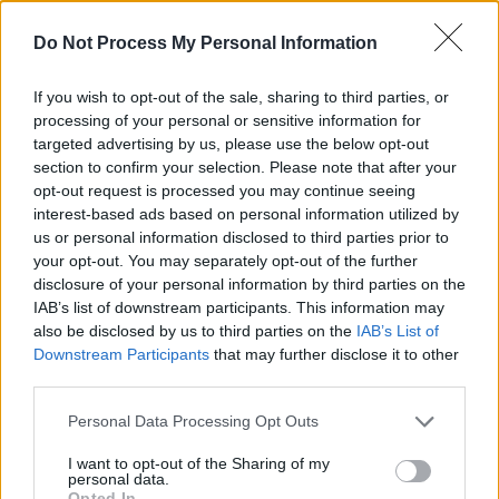
1 citrom reszelt héja,
1 teáskanál fahéj,
Do Not Process My Personal Information
Egyéb hozzávalók:
5-10 dkg összetört dió,
1 tojás sárgája a tészta
If you wish to opt-out of the sale, sharing to third parties, or
megkenésére.
processing of your personal or sensitive information for
targeted advertising by us, please use the below opt-out
Az elkészítés menete:
section to confirm your selection. Please note that after your
A lisztbe elkeverem a sütőport és a vaníliás cukrot, majd belemorzsolom a
opt-out request is processed you may continue seeing
margarint.
interest-based ads based on personal information utilized by
us or personal information disclosed to third parties prior to
Hozzáadom a cukrot, tejfölt, tojásokat, tojássárgáját. Kézzel jól
összegyúrom, majd 2 cipót alakítok ki belőle. 1 órát pihenni hagyom a
your opt-out. You may separately opt-out of the further
hűtőben.
disclosure of your personal information by third parties on the
IAB’s list of downstream participants. This information may
A 2 tésztacipót ugyanakkora méretűre nyújtom. Egy tepsit kibélelek
sütőpapírral, ráfektetem az első tésztalapot, megszurkálom villával, majd
also be disclosed by us to third parties on the
IAB’s List of
rászórom a durvára tört dióval. Erre szépen egyenletesen elosztom benne az
Downstream Participants
that may further disclose it to other
almás tölteléket.
third parties.
Az almás töltelék így készül: A meghámozott, lereszelt almához hozzáadom
a cukrot, a citrom reszelt héját, fahéjat.
Personal Data Processing Opt Outs
Az alma levét kinyomkodva helyezzük a reszelt, cukrozott almát az alsó
I want to opt-out of the Sharing of my
tésztalapra, majd ráhelyezem a második tészta lapot.
personal data.
Opted In
Megszurkálom ezt is villával, majd a tojás sárgájával megkenem, hogy szép