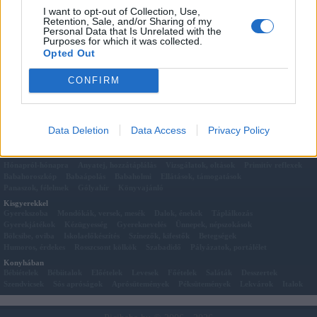
I want to opt-out of Collection, Use,
Mekónium
Retention, Sale, and/or Sharing of my
CTG (kardiotokográfia)
Personal Data that Is Unrelated with the
Purposes for which it was collected.
Epidurális érzéstelenítés (EDA)
Opted Out
CONFIRM
Pocakkal
Előkészületek
A terhesség jelei
Hétről-hétre
2D 3D 4D Ultrahang Felvételek Hétről-hétre
Vizsgálatok
Vitamin ABC
Kórházak, szülészetek
Pocakos szótár
Panaszok
Utónevek
A szülés
Data Deletion
Data Access
Privacy Policy
Őssejt, köldökzsinórvér
Történetek
Picibabával
Hónapról-hónapra
Anyatej, hozzátáplálás
Vizsgálatok, oltások
Primitív reflexek
Babahoroszkóp
Babaápolás
Babaholmi
Ellátások, támogatások
Panaszok, félelmek
Gólyahír
Könyvajánló
Kisgyerekkel
Gyerekszoba
Mondókák, versek, mesék
Dalok, énekek
Táplálkozás
Gyerekjátékok
Kézügyesség
Gyereknevelés
Ünnepek, népszokások
Bölcsibe, oviba
Iskolaelőkészítés
Színezők, kifestők
Betegségek
Humoros, érdekes
Rosszcsont kölkök
Szabadidő
Pályázatok, portálélet
Konyhában
Bébiételek
Bébiitalok
Előételek
Levesek
Főételek
Saláták
Desszertek
Szendvicsek
Sós apróságok
Aprósütemények
Péksütemények
Lekvárok
Italok