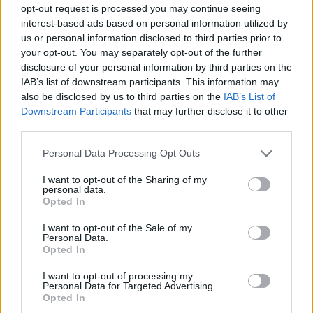
opt-out request is processed you may continue seeing
A stria, azaz a terhességi csík
a nők 2/3-ánál kialakul terhesség során de
más, hirtelen súlygyarapodással, súlycsökkenéssel járó, akár betegség, akár
interest-based ads based on personal information utilized by
szimplán elhízás során is előfordulhat a has, csípő, derék, fenék, comb, de
us or personal information disclosed to third parties prior to
sok esetben a mell oldalán is. Ilyenkor a szövetek rugalmasságukat vesztik,
your opt-out. You may separately opt-out of the further
megreped a bőr felülete. Van olyan kismama, akinél nagyon hamar, és
disclosure of your personal information by third parties on the
nagyon csúnyán, de van olyan is akinél egyáltalán nem alakul ki. Itt a jó
genetikai tényezők is közrejátszanak.
IAB’s list of downstream participants. This information may
also be disclosed by us to third parties on the
IAB’s List of
Megelőzni nem nagyon lehet, de nem árt, ha a has, mell, derék, comb
felületét a terhesség korai szakaszától tápláljuk, kenegetjük, így később, és
Downstream Participants
that may further disclose it to other
kevésbé jelentkeznek majd a csíkok, mint egy száraz, elhanyagolt bőrön. A
third parties.
repedések sajnos így is, úgy is kialakulnak, ha a bőrünk olyan típusú.
Kezelni E-vitamint tartalmazó, hidratáló krémekkel próbáljuk meg, de
Personal Data Processing Opt Outs
különböző ultrahangos zsírbontó kezelések is segítségünkre lehetnek, ha a
stria kialakulása a test zsírszöveteinek növekedésével hozható
összefüggésbe.
I want to opt-out of the Sharing of my
personal data.
Opted In
Megosztás:
I want to opt-out of the Sale of my
Personal Data.
Kapcsolódó cikkek
Opted In
NST
Lanugo
I want to opt-out of processing my
Baby blues (szülés utáni depresszió)
Personal Data for Targeted Advertising.
Relaxin hormon
Opted In
Placenta