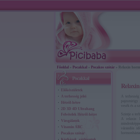
Főoldal
»
Pocakkal
»
Pocakos szótár
» Relaxin hor
Pocakkal
Relaxi
Előkészületek
A terhesség jelei
A terhesség 
pajzsmirigy 
Hétről-hétre
vesék és a s
2D 3D 4D Ultrahang
Szintje a te
Felvételek Hétről-hétre
A relaxin h
Vizsgálatok
mindenképpen
Vitamin ABC
várandós idő
hormonháztar
Pocakos szótár
Kórházak, szülészetek