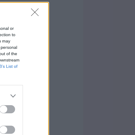
sonal or
ection to
ou may
 personal
out of the
 downstream
B’s List of
ése segíti a
 csökkenti a
tás: