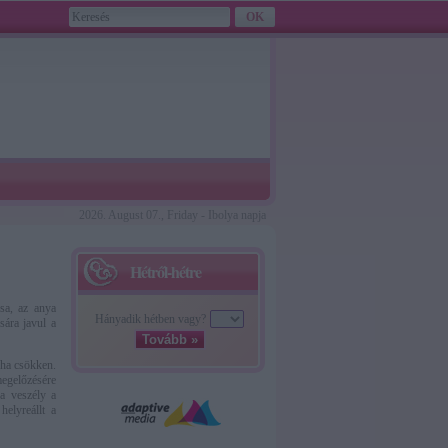
2026. August 07., Friday - Ibolya napja
Hétről-hétre
ása, az anya
Hányadik hétben vagy?
sára javul a
Tovább »
 ha csökken.
egelőzésére
 a veszély a
helyreállt a