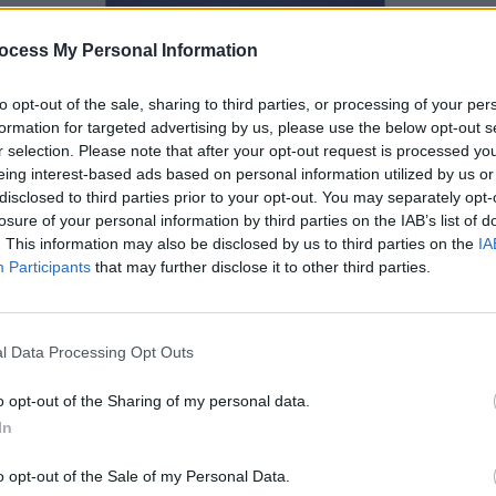
ocess My Personal Information
to opt-out of the sale, sharing to third parties, or processing of your per
formation for targeted advertising by us, please use the below opt-out s
r selection. Please note that after your opt-out request is processed y
eing interest-based ads based on personal information utilized by us or
disclosed to third parties prior to your opt-out. You may separately opt-
losure of your personal information by third parties on the IAB’s list of
. This information may also be disclosed by us to third parties on the
IA
Participants
that may further disclose it to other third parties.
l Data Processing Opt Outs
rikai kutatások megállapították, hogy a vizsgált betegek relaxin hormon szintjének csökkent
egzést, megszünteti a légszomjat. Hagyományos korházi kezelés során, a hozzáadott relaxin
ség kialakulását.
o opt-out of the Sharing of my personal data.
In
Megosz
o opt-out of the Sale of my Personal Data.
 cikkek