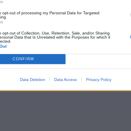
In
to opt-out of processing my Personal Data for Targeted
igra
ing.
In
es (szülés utáni depresszió)
o opt-out of Collection, Use, Retention, Sale, and/or Sharing
a
ersonal Data that Is Unrelated with the Purposes for which it
lis érzéstelenítés (EDA)
lected.
 Hicks összehúzódások
Out
CONFIRM
Data Deletion
Data Access
Privacy Policy