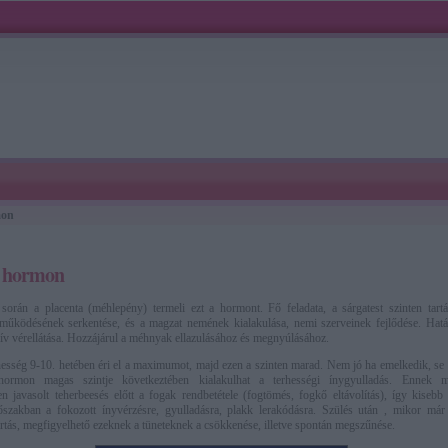
mon
n hormon
során a placenta (méhlepény) termeli ezt a hormont. Fő feladata, a sárgatest szinten tart
működésének serkentése, és a magzat nemének kialakulása, nemi szerveinek fejlődése. Hatá
zív vérellátása. Hozzájárul a méhnyak ellazulásához és megnyúlásához.
rhesség 9-10. hetében éri el a maximumot, majd ezen a szinten marad. Nem jó ha emelkedik, se
ormon magas szintje következtében kialakulhat a terhességi ínygyulladás. Ennek m
 javasolt teherbeesés előtt a fogak rendbetétele (fogtömés, fogkő eltávolítás), így kisebb
szakban a fokozott ínyvérzésre, gyulladásra, plakk lerakódásra. Szülés után , mikor már 
tás, megfigyelhető ezeknek a tüneteknek a csökkenése, illetve spontán megszűnése.