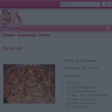
≡
Főoldal
»
Konyhában
»
Főételek
» Párolt rák
2026. August 07., Friday - Ibolya napja
Párolt rák
Párolt rák (Shrimps)
(Elkészítési idő: 20 perc)
Hozzávalók:
Fél kg rák,
3 gerezd fokhagyma,
3-4 szál petrezselyem,
5 dkg vaj (allergiásoknak
tejmentes margarin),
fűszerek ízlés szerint,
fél citrom leve.