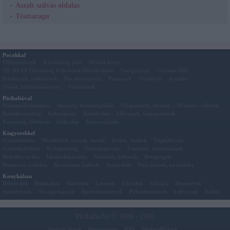
Aszalt szilvás oldalas
Tésztaragu
Pocakkal
Előkészületek
A terhesség jelei
Hétről-hétre
2D 3D 4D Ultrahang Felvételek Hétről-hétre
Vizsgálatok
Vitamin ABC
Kórházak, szülészetek
Pocakos szótár
Panaszok
Utónevek
A szülés
Őssejt, köldökzsinórvér
Történetek
Picibabával
Hónapról-hónapra
Anyatej, hozzátáplálás
Vizsgálatok, oltások
Primitív reflexek
Babahoroszkóp
Babaápolás
Babaholmi
Ellátások, támogatások
Panaszok, félelmek
Gólyahír
Könyvajánló
Kisgyerekkel
Gyerekszoba
Mondókák, versek, mesék
Dalok, énekek
Táplálkozás
Gyerekjátékok
Kézügyesség
Gyereknevelés
Ünnepek, népszokások
Bölcsibe, oviba
Iskolaelőkészítés
Színezők, kifestők
Betegségek
Humoros, érdekes
Rosszcsont kölkök
Szabadidő
Pályázatok, portálélet
Konyhában
Bébiételek
Bébiitalok
Előételek
Levesek
Főételek
Saláták
Desszertek
Szendvicsek
Sós apróságok
Aprósütemények
Péksütemények
Lekvárok
Italok
Picibaba.hu © 2006 - 2026
Szerzői jogok
Impresszum
RSS
Sütibeállítások