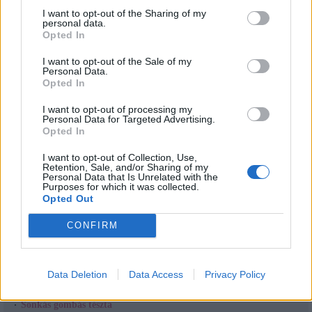
KÖRET
TIPP:
I want to opt-out of the Sharing of my
Friss salátaágyon, esetleg kapros vagy fokhagymás öntettel kiváló, de van,
personal data.
aki csak simán, fehér kenyérrel eszi.
Opted In
I want to opt-out of the Sale of my
ALLERGIÁSOK FIGYELMÉBE AJÁNLOM, HOGY EZ AZ ÉTEL:
Personal Data.
Opted In
Tejmentes
Tojásmentes
Gluténmentes
I want to opt-out of processing my
Personal Data for Targeted Advertising.
Opted In
Jó étvágyat kívánok!
I want to opt-out of Collection, Use,
Küldd be hozzánk
Te is a kedvenc receptedet fotóval!
Retention, Sale, and/or Sharing of my
Personal Data that Is Unrelated with the
Purposes for which it was collected.
Megosztás:
Opted Out
Kapcsolódó cikkek
CONFIRM
Ananászos csirke
Sült csirkecomb
Nagyböjt régen és ma
Data Deletion
Data Access
Privacy Policy
Ratatouille - francia lecsó recept
Brassói aprópecsenye
Sonkás gombás tészta