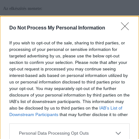
Az elkészítés menete:
Általában az okoz gondot, hogy honnan szerezzünk rákot, amit
elkészíthetünk. Meglepően olcsón találtam a minap gyorsfagyasztva, vettem
Do Not Process My Personal Information
is egy kilónyit gyorsan. Ennek a felét készítettem el.
A vajat serpenyőben megolvasztottam, rányomtam a fokhagymákat, picit
pirítottam őket, vigyázva arra, hogy ne barnuljon meg, mert akkor már
If you wish to opt-out of the sale, sharing to third parties, or
keserű az íze. A megpirult foghagymára ráborítottam a felolvasztott
processing of your personal or sensitive information for
rákokat, és egy kevés fűszert tettem rá (sültcsirke pácot használtam, ami
targeted advertising by us, please use the below opt-out
tudom, nem a legszerencsésebb, de mi nagyon szeretjük). Sózni nem kell,
illetve a sótartalmú fűszerkeverékektől tartózkodjunk, mivel a rák amúgy is
section to confirm your selection. Please note that after your
sós tengerben él, ezért húsa kissé sós. Fedő alatt pároltam a rákokat, amíg
opt-out request is processed you may continue seeing
föl nem engedtek, közben gyakran megkevertem, megrázogattam őket.
interest-based ads based on personal information utilized by
Mikor látszólag átmelegedett az étel, akkor egy marék apróra vágott
us or personal information disclosed to third parties prior to
petrezselyemzölddel megszórtam (használhattam volna többet is), és még
3-4 percig pároltam fedő alatt. A tűzről levéve fél citrom levével
your opt-out. You may separately opt-out of the further
meglocsoltam.
disclosure of your personal information by third parties on the
TIPP:
IAB’s list of downstream participants. This information may
also be disclosed by us to third parties on the
IAB’s List of
A rák húsának íze hasonlít a hal ízéhez, de kicsit édeskésebb. A kisgyerekek
Downstream Participants
that may further disclose it to other
imádják a különleges ételeket, és a rák tisztogatása még kézügyesség-
fejlesztő is. A rákhús fehérjében gazdag, koleszterincsökkentő zsírsavakat
third parties.
tartalmaz. Viszont kisgyerekekkel vigyázni kell, allergizáló hatásuk miatt
arra hajlamos gyermekeknek óvatosan adjuk.
Personal Data Processing Opt Outs