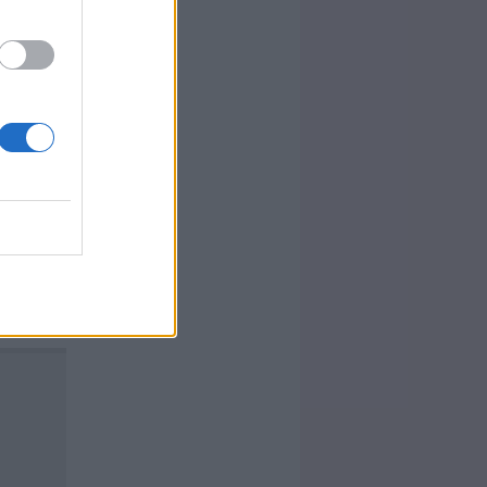
ket, és fedő
isült fánkot
 minden fánk
 össze, így
tás: