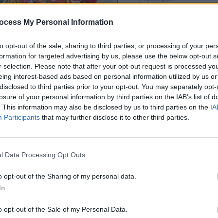
6 dkg olvasztott vaj,
olaj a sütéshez,
porcukor, ételszínezék, gyümölcsl
ocess My Personal Information
dekorcukor a szóráshoz.
(Elkészítési idő: 35 perc)
to opt-out of the sale, sharing to third parties, or processing of your per
formation for targeted advertising by us, please use the below opt-out s
r selection. Please note that after your opt-out request is processed y
és menete:
eing interest-based ads based on personal information utilized by us or
mikróban meglangyosítjuk, az élesztőt belemorzsoljuk, és a cukorral összekeverjük. A keverést 
disclosed to third parties prior to your opt-out. You may separately opt-
 végezzük, használjunk műanyag vagy fa kanalat.
losure of your personal information by third parties on the IAB’s list of
talában szitálni szokás, de én csak úgy kimérem, és a közepébe mélyedést készítek. Beletesz
. This information may also be disclosed by us to third parties on the
IA
uha vajat, egy pici sót, és hozzáadjuk a langyos, felfutott élesztőt is.
Participants
that may further disclose it to other third parties.
 dagasztunk belőle. Ha nem lenne elég lágy a tészta, kevés tejet még adhatunk hozzá.
egyenletesen eldolgoztuk, tiszta konyharuhával félre tesszük körülbelül 20 percre, amíg a tészta
l dolgozunk eztán, a nyújtáshoz sem lisztezünk, mert a lehulló liszt csúnyán összekoszol
l Data Processing Opt Outs
másfél centisre kinyújtjuk, és karikákat szaggatunk belőle. Én egy poharat szoktam 
o opt-out of the Sharing of my personal data.
, de ha valaki profi, és van ekkora szaggatója, akkor azt használja. A kiszaggatott körök k
In
kiveszünk, hogy a végeredmény egy szép körgyűrű legyen.
ercig hagyom pihenni a tésztát. Körülbelül addig, amíg az összes fánkot ki nem szaggatom, 
o opt-out of the Sale of my Personal Data.
öl nem hevül a megfelelő hőfokra.