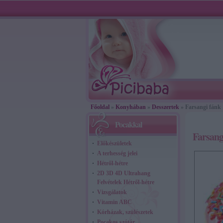
Főoldal
»
Konyhában
»
Desszertek
» Farsangi fánk
Pocakkal
Farsang
Előkészületek
A terhesség jelei
Hétről-hétre
2D 3D 4D Ultrahang
Felvételek Hétről-hétre
Vizsgálatok
Vitamin ABC
Kórházak, szülészetek
Pocakos szótár