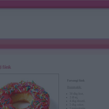
i fánk
Farsangi fánk
Hozzávalók:
50 dkg liszt,
2 dl tej,
4 dkg élesztő,
5 dkg cukor,
5 tojássárgája,