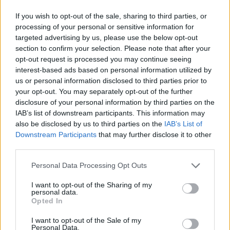
Az elkészítés menete:
If you wish to opt-out of the sale, sharing to third parties, or
processing of your personal or sensitive information for
A céklád folyó víz alatt alaposan megmosod, meghámozod, apró kockákra
vágod, és felöntöd annyi vízzel, hogy éppen ellepje. Amikor elkezd icipicit
targeted advertising by us, please use the below opt-out
puhulni a cékla, akkor a megmosott, meghámozott, és szintén apró
section to confirm your selection. Please note that after your
kockákra vágott krumplit hozzáteszem, és együtt főzöm tovább. A legvégén
opt-out request is processed you may continue seeing
az alma kerül bele ugyanúgy kockázva, hámozva, magházát eltávolítva.
interest-based ads based on personal information utilized by
Amikor minden szépen összefőtt, leöntöm a levét egy tálkába.
us or personal information disclosed to third parties prior to
Összeturmixolom az egészet, és ha kell a finom főzőlével hígítom. Finom,
your opt-out. You may separately opt-out of the further
édes bébiétel lesz belőle. :)
disclosure of your personal information by third parties on the
Akinek hiányzik, minimális sót tehet bele, de még nekem sem hiányzott
IAB’s list of downstream participants. This information may
belőle.
also be disclosed by us to third parties on the
IAB’s List of
TIPP:
Downstream Participants
that may further disclose it to other
third parties.
Én minden föld alatt termett zöldséget bioboltban, vagy biopiacon
vettem a nitrit tartalom miatt.
Personal Data Processing Opt Outs
A másik, amit olvastam valahol, ha zöldséget pucolsz, mindig
egyben mossd le, még felszeletelés előtt, mert a felszelelt zöldség
mosásánál rengeteg értékes vitamin távozik, amikol lemosod, és
I want to opt-out of the Sharing of my
leöntöd a vizet róla.
personal data.
Opted In
Jó étvágyat kívánok!
I want to opt-out of the Sale of my
A receptet és a fotót beküldte:
Uhrovszkyné Mozsik Katalin
(Budapest
)
Personal Data.