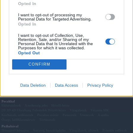
Opted In
Szólj hozzá Te is a
Fórum
ban!
I want to opt-out of processing my
Personal Data for Targeted Advertising.
Megosztás:
Opted In
Kapcsolódó cikkek
I want to opt-out of Collection, Use,
Sárgabarack mangóval
Retention, Sale, and/or Sharing of my
Marha meggymártással
Personal Data that Is Unrelated with the
Purposes for which it was collected.
Kekszes alma tízóraira
Opted Out
Hús a főzelékhez
Sült alma sárgarépával
CONFIRM
Sült alma fahéjjal
Csirkehús-püré, burgonyával
Almás kukoricakása
Data Deletion
Data Access
Privacy Policy
Pocakkal
Előkészületek
A terhesség jelei
Hétről-hétre
2D 3D 4D Ultrahang Felvételek Hétről-hétre
Vizsgálatok
Vitamin ABC
Kórházak, szülészetek
Pocakos szótár
Panaszok
Utónevek
A szülés
Őssejt, köldökzsinórvér
Történetek
Picibabával
Hónapról-hónapra
Anyatej, hozzátáplálás
Vizsgálatok, oltások
Primitív reflexek