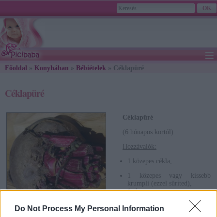
≡
Főoldal
»
Konyhában
»
Bébiételek
2026. August 08., Saturday - László napja
» Céklapüré
Céklapüré
Céklapüré
(6 hónapos kortól)
Hozzávalók:
1 közepes cékla,
1 közepes vagy kissebb
krumpli (ezzel sűríted),
1 alma.
(Elkészítési idő: 30 perc)
Do Not Process My Personal Information