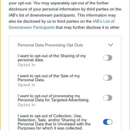
your opt-out. You may separately opt-out of the further
Részemről ez a legkönnyebben megfogalmazgató választási szempont,
disclosure of your personal information by third parties on the
hiszen itt nem az én véleményem számít, hanem az, hogy Önnek mi az
elképzelése a berendezendő szoba hangulatával kapcsolatban.
IAB’s list of downstream participants. This information may
also be disclosed by us to third parties on the
IAB’s List of
Mindössze annyit ajánlok figyelmébe, hogy a kellően nagy
Downstream Participants
that may further disclose it to other
termékválasztékkal rendelkező gyártók a szerkezetében azonos termékeket
jellemzően több színben is forgalmazzák, és / vagy azzal teremtenek
third parties.
választási lehetőséget, hogy
ugyanarra bútorra, többféle alakú, színű
díszítő elemet lehet rátenni
.
Personal Data Processing Opt Outs
Éljenek ezzel a lehetőséggel, akár még úgy is ajánlom Önöknek, hogy a
gyermek életkor változásakor cseréljenek egy - egy szerelvényt, például
I want to opt-out of the Sharing of my
fiókhúzót. Ezzel a megoldással a szerelvényekkel színessé tett babaszobát
personal data.
tudják "komolyabbá" tenni egyszínű, vagy natúr húzók alkalmazásával.
Opted In
Ezekkel a megoldással igazán egyeivé, hangulatossá tehetőek a
I want to opt-out of the Sale of my
gyermekszobák. Érdeklődjön a kereskedőnél, hogy a kiállított bútornál
Personal Data.
adott-e ez a lehetőség.
Opted In
I want to opt-out of processing my
Personal Data for Targeted Advertising.
Opted In
I want to opt-out of Collection, Use,
Retention, Sale, and/or Sharing of my
Personal Data that Is Unrelated with the
Purposes for which it was collected.