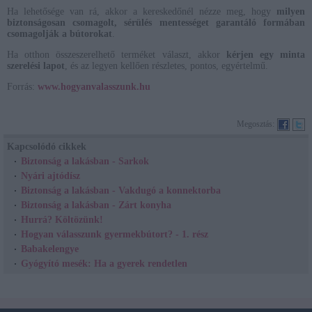
Ha lehetősége van rá, akkor a kereskedőnél nézze meg, hogy
milyen
biztonságosan csomagolt, sérülés mentességet garantáló formában
csomagolják a bútorokat
.
Ha otthon összeszerelhető terméket választ, akkor
kérjen egy minta
szerelési lapot
, és az legyen kellően részletes, pontos, egyértelmű.
Forrás:
www.hogyanvalasszunk.hu
Megosztás:
Kapcsolódó cikkek
Biztonság a lakásban - Sarkok
Nyári ajtódísz
Biztonság a lakásban - Vakdugó a konnektorba
Biztonság a lakásban - Zárt konyha
Hurrá? Költözünk!
Hogyan válasszunk gyermekbútort? - 1. rész
Babakelengye
Gyógyító mesék: Ha a gyerek rendetlen