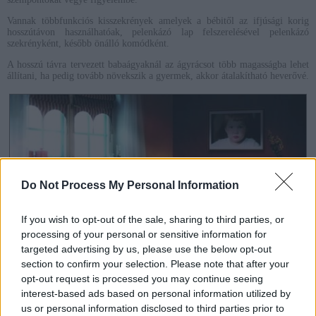
Vannak többfunkciós kisszekrények amelyek a bébitől az ifjúsági korig
hosszútávon használhatóak, pelenkázó lap felszerelésével pelenkázó
szekrényként, később önálló komódként.
A hosszú távra tervezett babaágyaknál az ágyrácsot több magasságba lehet
állítani, ha pedig tovább növekszik a gyermek, akkor átalakítható heverővé.
Do Not Process My Personal Information
If you wish to opt-out of the sale, sharing to third parties, or
processing of your personal or sensitive information for
targeted advertising by us, please use the below opt-out
section to confirm your selection. Please note that after your
opt-out request is processed you may continue seeing
Praktikus kamaszbútor, ami a 4. képen még babaágyas együttes volt.
interest-based ads based on personal information utilized by
A szép babaszoba berendezése
us or personal information disclosed to third parties prior to