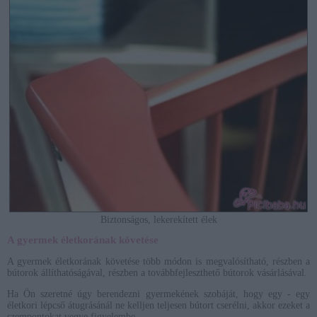
Biztonságos, lekerekített élek
A gyermek életkorának követése
A gyermek életkorának követése több módon is megvalósítható, részben a
bútorok állíthatóságával, részben a továbbfejleszthető bútorok vásárlásával.
Ha Ön szeretné úgy berendezni gyermekének szobáját, hogy egy - egy
életkori lépcső átugrásánál ne kelljen teljesen bútort cserélni, akkor ezeket a
szempontokat vegye figyelembe.