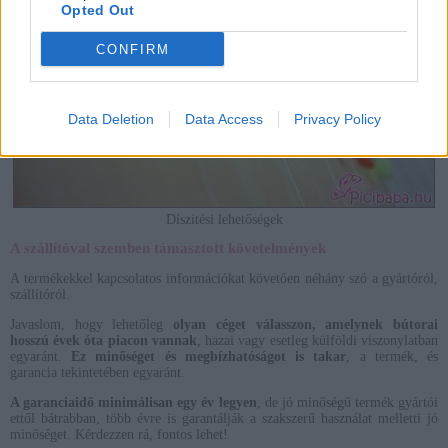
Opted Out
CONFIRM
Data Deletion
Data Access
Privacy Policy
Díszítési lehetőségek
A szállítóval szemben támasztott követelmények
A termékekkel kapcsolatos információkat követően néhány szó a gyártóról,
szállítóról.
Javaslom, hogy lehetőleg
olyan céget válasszon, amelynek bútorai
hosszú évek óta piacon vannak
, hazai vagy esetleg külföldi viszonylatban
egyaránt.
Ez minőséget és megbízhatóságot is takar
, a termék, és
garancia tekintetében egyaránt.
A garanciaidő minimálisan egy év legyen
, de jó minőségű termék gyártói
ettől bátrabban, több évre is garantálják a szakszerű használat melletti jó
minőséget. Kérdezzen rá, fontos lehet!