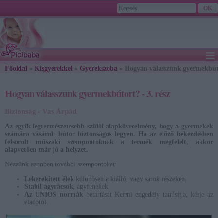
≡
Főoldal
»
Kisgyerekkel
»
Gyerekszoba
2026. August 07., Friday - Ibolya napja
» Hogyan válasszunk gyermekbútor
Hogyan válasszunk gyermekbútort? - 3. rész
Biztonság - Vas Árpád
Az egyik legtermészetesebb szülői alapkövetelmény, hogy a gyermekek
számára vásárolt bútor biztonságos legyen. Ha az előző bekezdésben
felsorolt műszaki szempontoknak a termék megfelelt, akkor
alapvetően már jó a helyzet.
Nézzünk azonban további szempontokat:
Lekerekített élek
különösen a kiálló, vagy sarok részeken.
Stabil ágyrácsok
, ágyfenekek.
Az UNIOS normák
betartását Kermi engedély tanúsítja, kérje az
eladótól.