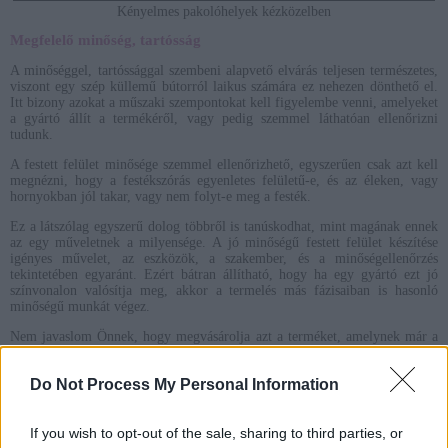
Kényelmes pakolóhelyek kézközelben
Megfelelő minőség, tartósság
A minőséggel, tartóssággal szembeni alapvető elvárás teljesen természetes,
viszont egy szép küllemű bútorról laikus számára ez nehezen dönthető el.
Itt bizony azokat a műszaki szempontokat kell figyelembe venni, amelyeket
a gyártó állít a termékéről, vagy pedig szemmel láthatóan ellenőrizni
tudunk.
A festett felület minősége szemmel ellenőrizhető, egyszerűen csak azt kell
megnézni, hogy a festékszórás egyenletes felületű-e, és az éleken, vagy
hornyokban jól takar, vagy nem folyt-e meg a festék.
Ez a látszólag egyszerű dolog többről is tanúskodhat, mint magának ennek
az egy műveletnek a milyensége. A jó minőségű festett felület készítése
igényes művelet, az eszközök, a szakember, és a minőségellenőrzés
tekintetében egyaránt. Ezért bátran állítható, hogy ha egy gyártó ezt jó
színvonalon valósítja meg, akkor a termelés más fázisaiban is hasonló
minőségű munkát végez.
Nem javaslom Önnek, hogy megvásárolja azt a terméket, amelynek már a
felületén is minőségi hiba található. Ha ez a látható dolog is átment a
minőségellenőrzésen, akkor ott más probléma is lehet.
Do Not Process My Personal Information
Műszakilag fontos szempont az alkalmazott szerelvények minősége, de ez
nehezebben ellenőrizhető.
If you wish to opt-out of the sale, sharing to third parties, or
Csecsemő korban kevésbé, de gyermekkorban már sokkal inkább komoly