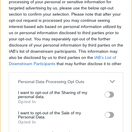
processing of your personal or sensitive information for
követelményeket támaszthatunk a fiók szerelvényezésével szemben. A jó
targeted advertising by us, please use the below opt-out
minőségű fiókcsúszó könnyen guruló, nem szorul, és "önbehúzó"
kialakítású. Gyártó, illetve márka tekintetében mi a Blum szerelvényeket
section to confirm your selection. Please note that after your
alkalmazzuk, ezeket bátran ajánlom Önnek, nézze meg az üzletben a
opt-out request is processed you may continue seeing
mintadarabon, vagy kérdezze meg az eladótól.
interest-based ads based on personal information utilized by
Ha már a fiókról esett szó, akkor itt említek meg egy inkább esztétikai
us or personal information disclosed to third parties prior to
szempontot, amit szintén ajánlok figyelmükbe. A talaj egyenetlenségei
your opt-out. You may separately opt-out of the further
miatt sok esetben nem lehet úgy vízszintesen beállítani a szekrényeket,
disclosure of your personal information by third parties on the
hogy annak fiókjai az oldalfalakra merőlegesen, illetve párhuzamosan
álljanak. Ilyenkor bosszantó, hogy a drága pénzért vett bútor, ferdén áll, és
IAB’s list of downstream participants. This information may
mindig bántja a szemünket a nem egyvonalban futó fiókszél. Mi ezt az
also be disclosed by us to third parties on the
IAB’s List of
építészeti hibát úgy küszöböljük ki, hogy a fiók előlap mindkét irányba 2-2
Downstream Participants
that may further disclose it to other
mm-el állítható. Ezzel a megoldással minden esetben esztétikus beállítás
érhető el. Ezt Ön is ellenőrizheti a megvenni szándékozott bútornál!
third parties.
Personal Data Processing Opt Outs
I want to opt-out of the Sharing of my
personal data.
Opted In
I want to opt-out of the Sale of my
Personal Data.
Opted In