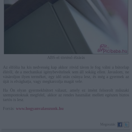
ABS-el történő élzárás
Az élfólia ha kis nedvesség kap akkor rövid távon le fog válni a bútorlap
éléről, de a mechanikai igénybevételnek sem áll sokáig ellen. Javaslom, ne
vásároljon ilyen terméket, egy idő után csúnya lesz, és még a gyermek az
úját is elvághatja, vagy megkarcolja magát vele.
Ha Ön olyan gyermekbútort választ, amely ez imént felsorolt műszaki
szempontoknak megfelel, akkor az rendes használat mellett egészen biztos
tartós is lesz.
Forrás:
www.hogyanvalasszunk.hu
Megosztás: