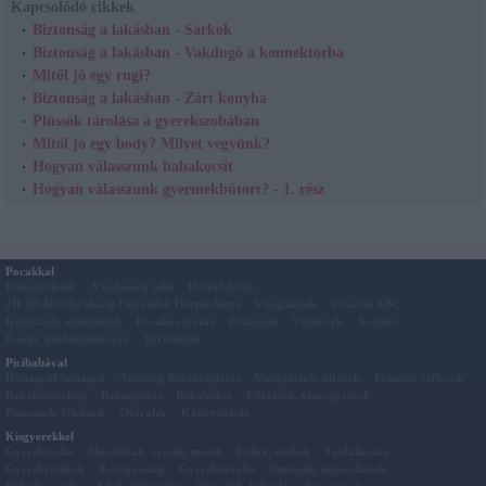
Kapcsolódó cikkek
Biztonság a lakásban - Sarkok
Biztonság a lakásban - Vakdugó a konnektorba
Mitől jó egy rugi?
Biztonság a lakásban - Zárt konyha
Plüssök tárolása a gyerekszobában
Mitől jó egy body? Milyet vegyünk?
Hogyan válasszunk babakocsit
Hogyan válasszunk gyermekbútort? - 1. rész
Pocakkal
Előkészületek
A terhesség jelei
Hétről-hétre
2D 3D 4D Ultrahang Felvételek Hétről-hétre
Vizsgálatok
Vitamin ABC
Kórházak, szülészetek
Pocakos szótár
Panaszok
Utónevek
A szülés
Őssejt, köldökzsinórvér
Történetek
Picibabával
Hónapról-hónapra
Anyatej, hozzátáplálás
Vizsgálatok, oltások
Primitív reflexek
Babahoroszkóp
Babaápolás
Babaholmi
Ellátások, támogatások
Panaszok, félelmek
Gólyahír
Könyvajánló
Kisgyerekkel
Gyerekszoba
Mondókák, versek, mesék
Dalok, énekek
Táplálkozás
Gyerekjátékok
Kézügyesség
Gyereknevelés
Ünnepek, népszokások