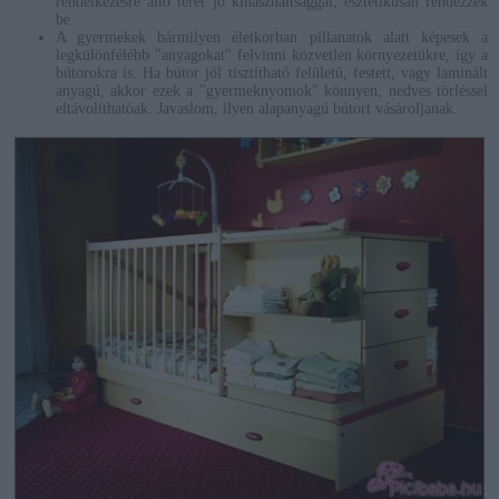
rendelkezésre álló teret jó kihasználtsággal, esztétikusan rendezzék
be.
A gyermekek bármilyen életkorban pillanatok alatt képesek a
legkülönfélébb "anyagokat" felvinni közvetlen környezetükre, így a
bútorokra is. Ha bútor jól tisztítható felületű, festett, vagy laminált
anyagú, akkor ezek a "gyermeknyomok" könnyen, nedves törléssel
eltávolíthatóak. Javaslom, ilyen alapanyagú bútort vásároljanak.