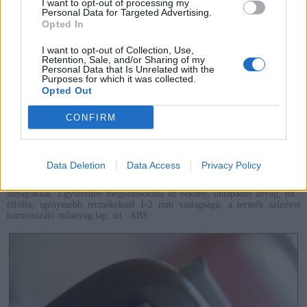
I want to opt-out of processing my
Personal Data for Targeted Advertising.
Opted In
I want to opt-out of Collection, Use,
Az állítható előlap lehetővé teszi az esztétikus, párhuzamos fiókállást.
Retention, Sale, and/or Sharing of my
Personal Data that Is Unrelated with the
A szekrényajtók felszerelésénél, ha lehet még fontosabb a jó minőségű
Purposes for which it was collected.
szerelvények alkalmazása, amelyek pontosan beállíthatóak, hosszú távon
Opted Out
sem fognak "lógni", és még a kisebb csimpaszkodásokat is elviselik. Mi a
Salice márkát használjuk. Arra is bátran kérdezzen rá az eladónál, hogy a
CONFIRM
kiállított terméket mivel szerelték! Túl azon, hogy a ferdén álló ajtó
csúnya, azon túl még a megfeszülő pántok miatt sérülhet a bútor is,
rosszabb esetben és nagyobb igénybevételnél egy lógó kivetőpánt
balesetveszélyes, le is szakadhat.
Data Deletion
Data Access
Privacy Policy
A tartósság meghatározó része az alkalmazott élzárás módja. Élzárásnak
nevezzük a bútorlap 12-20 mm vastag oldalának elfedését, különböző
anyagokkal. Egyszerűbb megoldásoknál ez vékony, öntapadós anyag, ún.:
élfólia, igényesebb termékeknél 1-2 mm vastagságú, a termék színével
harmonizáló műanyag lap, ún.: ABS.