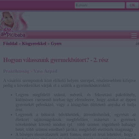
≡
Főoldal
»
Kisgyerekkel
»
Gyerekszoba
2026. August 07., Friday - Ibolya napja
» Hogyan válasszunk gyermekbútor
Hogyan válasszunk gyermekbútort? - 2. rész
Praktikusság - Vass Árpád
A vásárlói szempontok közt előkelő helyen szerepel, részletesebben kifejtve
pedig a következőket várják el a szülők a gyermekbútoroktól:
Legyen megfelelő számú, méretű, és felosztású pakolóhely,
különösen csecsemő korban úgy elrendezve, hogy azokat az éppen
gyermekét pelenkázó, vagy a kiságyban öltöztető anyuka el tudja
érni.
Legyenek a bútorok bővíthetőek, átrendezhetőek, egyrészt az
életkori sajátosságoknak megfelelően, másrészt a gyermek
növekedését követő módon (pl.: több szinten rögzíthető babaágy
betét, több szinten emelhető járóka, megfelelő etetőszék magasság).
A bőséges elemválaszték azért fontos, mert ez teszi lehetővé, hogy a