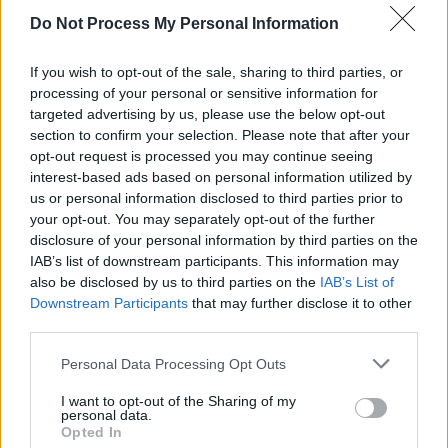
Do Not Process My Personal Information
If you wish to opt-out of the sale, sharing to third parties, or
processing of your personal or sensitive information for
targeted advertising by us, please use the below opt-out
section to confirm your selection. Please note that after your
Erre mindig van idő. Ragadjunk meg minden lehetséges alkalmat, amikor
opt-out request is processed you may continue seeing
zenét hallgathatunk. Jó ötlet a kádban énekelgetni. A mosakodás idejére egy
teljes kis repertoár összeállítható azokból a dalokból, amiket ismernek,
interest-based ads based on personal information utilized by
szeretnek. Az autóban is szóljon a muzsika, gyorsabban telik az utazással
us or personal information disclosed to third parties prior to
töltött idő. Velem gyakran előfordul, hogy egy jó szám miatt nincs kedvem
your opt-out. You may separately opt-out of the further
kiszállni a kocsiból, pedig már megérkeztem a célomhoz. Otthon
mindennapos program legyen a zenehallgatás, akár összekötve valami más
disclosure of your personal information by third parties on the
tevékenységgel, amit szívesen végeznek. Nálunk a hintázáshoz
IAB’s list of downstream participants. This information may
hozzátartozik a zene, ezért ha a játszótéren hintáznak, ott énekelnem kell.
also be disclosed by us to third parties on the
IAB’s List of
Milyen zenét válasszunk?
Downstream Participants
that may further disclose it to other
third parties.
A zene kiválasztásával természetesen az ízlést alakítjuk, ezért válasszunk
alapos körültekintéssel. Érdemes visszagondolni, hogy mi vajon mit
Personal Data Processing Opt Outs
szerettünk igazán hallgatni gyermekkorunkban, és onnan is csipegetni.
Kellemes emlékek idéződnek fel, és biztos, hogy elnyerjük a gyerekek
tetszését Halász Judit, Kaláka, 100 Folk Celsius, Eszményi Viktória, vagy
I want to opt-out of the Sharing of my
Gryllus művekkel. A maiak között is találunk számos magas színvonalú,
personal data.
értékes alkotást, mi nagyon szeretjük Kaszás Attila verses, dalos lemezét, az
Opted In
Alma együttes vidám, jó hangulatú nótáit.