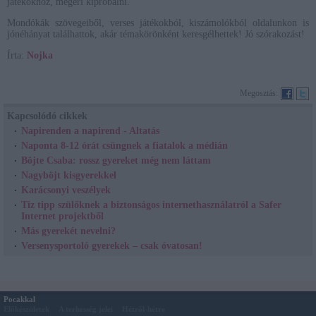
játékokhoz, megéri kipróbálni.
Mondókák szövegeiből, verses játékokból, kiszámolókból oldalunkon is
jónéhányat találhattok, akár témakörönként keresgélhettek! Jó szórakozást!
Írta:
Nojka
Megosztás:
Kapcsolódó cikkek
Napirenden a napirend - Altatás
Naponta 8-12 órát csüngnek a fiatalok a médián
Böjte Csaba: rossz gyereket még nem láttam
Nagyböjt kisgyerekkel
Karácsonyi veszélyek
Tíz tipp szülőknek a biztonságos internethasználatról a Safer
Internet projektből
Más gyerekét nevelni?
Versenysportoló gyerekek – csak óvatosan!
Pocakkal
Előkészületek
A terhesség jelei
Hétről-hétre