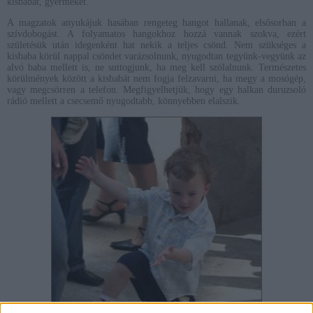
kisbabát, gyermeket.
A magzatok anyukájuk hasában rengeteg hangot hallanak, elsősorban a
szívdobogást. A folyamatos hangokhoz hozzá vannak szokva, ezért
születésük után idegenként hat nekik a teljes csönd. Nem szükséges a
kisbaba körül nappal csöndet varázsolnunk, nyugodtan tegyünk-vegyünk az
alvó baba mellett is, ne suttogjunk, ha meg kell szólalnunk. Természetes
körülmények között a kisbabát nem fogja felzavarni, ha megy a mosógép,
vagy megcsörren a telefon. Megfigyelhetjük, hogy egy halkan duruzsoló
rádió mellett a csecsemő nyugodtabb, könnyebben elalszik.