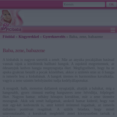
≡
Főoldal
»
Kisgyerekkel
»
Gyereknevelés
2026. August 07., Friday - Ibolya napja
» Baba, zene, babazene
Baba, zene, babazene
A kisbabák is nagyon szeretik a zenét. Már az anyuka pocakjában hatással
vannak rájuk a körülöttük hallható hangok. A zajoktól megrettennek, az
édesanyjuk kedves hangja megnyugtatja őket. Megfigyelhető, hogy ha az
apuka gyakran beszélt a pocak közelében, akkor a születés után az ő hangja
is ismerős lesz a kisbabának. A hangok ütemes és harmonikus kavalkádja,
vagyis a zene szintén befolyásolni tudja kedélyállapotukat.
A nyugodt, halk, monoton dallamok nyugtatják, altatják a babákat, míg a
hangosabb, gyors ritmusú esetleg hangszeres zene felvidítja, felpörgeti
őket. Nagyon hamar, néhány hónapos korukban, már a zene ütemére
mozognak. Akik sok zenét hallgatnak, azokról hamar kiderül, hogy van
már egy-két kedvencük is, amit kitörő örömmel fogadnak, az ismerős
dallamra pozitívan reagálnak. A szülők feladata, hogy minél
színvonalasabb, a koruknak megfelelő zenei környezetben tartsák a