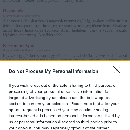
Mihókom? - Ilókot, édes anyókám. - Eredj, fiam,...
Hasmenés
Kisgyerekkel
»
Betegségek
A hasmenés (lat. diarrhoea) nagyobb mennyiségű híg, gyakori székletürítést
jelent. Önmagában nem betegség, de számos betegség tünete lehet. Gyakran
társul hozzá hascsikarás (görcsös alhasi fájdalom) vagy a végbél feszülő
fájdalma (tenezmus). A széklet több...
Köszönöm Apa!
Kisgyerekkel
»
Humoros, érdekes
Egyszer egy jól kereső apa úgy döntött, elviszi vidékre 7 éves kisfiát azzal
a céllal, hogy megmutassa neki, milyen szegény emberek is vannak, és
hogy a gyermek meglássa a dolgok értékét, és felfogja azt, hogy milyen
szerencsés családban él.
Do Not Process My Personal Information
Amőba játék
If you wish to opt-out of the sale, sharing to third parties, or
Kisgyerekkel
»
Gyerekjátékok
A játékot egyszerre 2 játékos játssza. Az egyik "x"-et a másik "o"-t rajzol.
processing of your personal or sensitive information for
Felváltva rajzolják a saját jeleiket a már meglévők mellé. A cél, hogy
targeted advertising by us, please use the below opt-out
függőlegesen, vízszintesen vagy átlósan hármat elhelyezzen a játékos a saját
section to confirm your selection. Please note that after your
jeléből, viszont oda kell f...
opt-out request is processed you may continue seeing
Állatkák kagylóból és csigából
interest-based ads based on personal information utilized by
Kisgyerekkel
»
Kézügyesség
us or personal information disclosed to third parties prior to
A megtisztított, megmosott, megszárított vázakat rendszerezzük, tervezzük
your opt-out. You may separately opt-out of the further
el, hogy mi fog készülni belőlük. Csiszolópapír segítségével akár méretre is