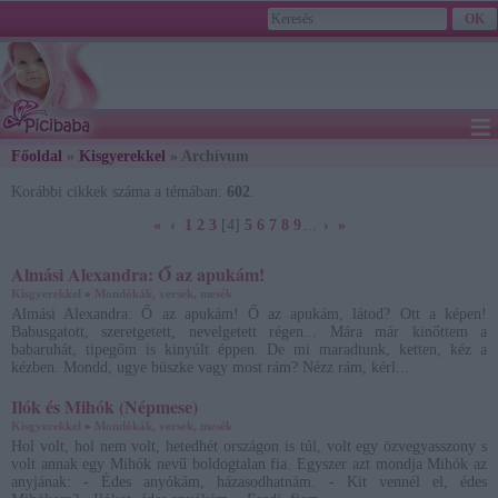
≡
Főoldal
»
Kisgyerekkel
» Archívum
2026. August 07., Friday - Ibolya napja
Korábbi cikkek száma a témában:
602
.
«
‹
1
2
3
[4]
5
6
7
8
9
...
›
»
Almási Alexandra: Ő az apukám!
Kisgyerekkel
»
Mondókák, versek, mesék
Almási Alexandra: Ő az apukám! Ő az apukám, látod? Ott a képen!
Babusgatott, szeretgetett, nevelgetett régen... Mára már kinőttem a
babaruhát, tipegőm is kinyúlt éppen. De mi maradtunk, ketten, kéz a
kézben. Mondd, ugye büszke vagy most rám? Nézz rám, kérl...
Ilók és Mihók (Népmese)
Kisgyerekkel
»
Mondókák, versek, mesék
Hol volt, hol nem volt, hetedhét országon is túl, volt egy özvegyasszony s
volt annak egy Mihók nevű boldogtalan fia. Egyszer azt mondja Mihók az
anyjának: - Édes anyókám, házasodhatnám. - Kit vennél el, édes