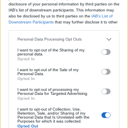
disclosure of your personal information by third parties on the
csiszolhatjuk őket. Az egyes részeket ragasztópisztoly segítségével rögzítsük
egymáshoz. A piciny orrok...
IAB’s list of downstream participants. This information may
also be disclosed by us to third parties on the
IAB’s List of
Szúnyogos versek, mondókák
Downstream Participants
that may further disclose it to other
Kisgyerekkel
»
Mondókák, versek, mesék
third parties.
Gazdag Erzsébet - Kodály Zoltán: Árkot ugrott a szúnyog Árkot ugrott a
szúnyog, kitörött a lába, Szaladtak a szúnyogok szúnyogpatikába. Szúnyog
úr a patikus maga rakta sínbe, Nem vitték a kórházba kinn fekszik a
Personal Data Processing Opt Outs
színbe’. Jönnek is a rokonok, ismerősök sorr...
I want to opt-out of the Sharing of my
Kéz- és ujj játékok 3.
personal data.
Kisgyerekkel
»
Mondókák, versek, mesék
Opted In
Nagyon sok mondóka, dalocska van még, amelyeket mozgással lehet
kísérni. Én azokból válogattam az előzőekben és most is, amelyek mi
I want to opt-out of the Sale of my
rendszeresen használtunk/használunk a játékaink során, és amelyek
Personal Data.
elsősorban a kart, a csuklót, a kezet és az ujjakat mozgat...
Opted In
Gyógyító mesék: Ha a gyerek nem akar elaludni
I want to opt-out of processing my
Kisgyerekkel
»
Mondókák, versek, mesék
Personal Data for Targeted Advertising.
Andris, itt az ideje, hogy végre lefeküdj! - figyelmezteti kisfiát édesanya.
Opted In
Andris azonban épp az autóival van elfoglalva, és esze ágában sincs
abbahagyni a játékot. - Hadd játsszam még egy kicsit! - kérleli édesanyát. -
I want to opt-out of Collection, Use,
Szó sem lehet róla! Így is továb...
Retention, Sale, and/or Sharing of my
Personal Data that Is Unrelated with the
Naponta 8-12 órát csüngnek a fiatalok a médián
Purposes for which it was collected.
Opted Out
Kisgyerekkel
»
Gyereknevelés