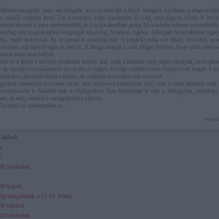
llkasát mozgatja, mint aki lélegzik, azaz gyakorolja a légző mozgást. Gyakran a magzatvízbő
t, amitől csuklani kezd. Ezt a csuklást, vagy mocorgást Te még nem nagyon érzed. A lenye
letként távozik a baba szervezetéből, és a te pocakodban pedig 24 óránként teljesen kicserélődik
onylag sok magzatvízben rengeteget mocorog, ficánkol, rugdos. Lábujjait, kezecskéinek ujjac
ítja, majd elernyeszti. Az arcizmait is mozgatja már. A száját ki tudja már tátani, becsukni, az a
yeszteni, tud mosolyogni és sírni is. A hangszalagjai is már eléggé fejlettek, hogy néha sírni t
atvíz miatt nem halljuk.
zén és a lábán a körmök kezdenek kinőni. Bár, ezek a körmök még papírvékonyak, nem ritkán
 az újszülött összekarmolt arccal jön a világra, és/vagy születése után marja össze magát. A p
zerű kicsi kesztyűt húzni a kezére, de odabent nem tudsz vele mit tenni.
gyának szerkezete pontosan olyan, mint amilyen a születéskor lesz, csak a méret hibádzik még.
rcszerkezete is hasonlít már a véglegeshez. Van fülcimpája is már a fülkagylón, szemhéja 
ató, de még rásimul a szemgolyójára teljesen.
beindult az epetermelése is.
Megosz
 cikkek
t
a
4D felvételek
 3D képek
gi vizsgálatok a 12-14. héten
2D felvétel
4D felvételek