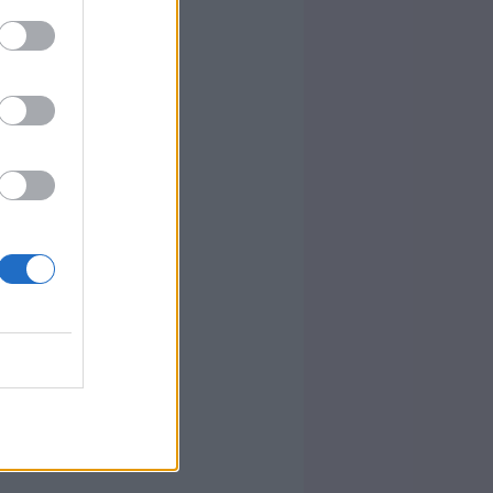
mama azonnal
árodat, hogy
got jelent,
i igen gyors
szívhangját,
 a magzatod
ó" élménye a
 akár fel is
mama például