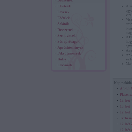
Bébiitalok
A me
Előételek
egye
Levesek
vize
Főételek
Visz
szor
Saláták
bigg
Desszertek
magz
Szendvicsek
A ke
hogy
Sós apróságok
egys
Aprósütemények
Az a
Péksütemények
Az a
zárh
Italok
Már 
Lekvárok
Kapcsolódó
A 14. hé
Placent
13. hét 
13. hét
12. hét
Terhessé
12. hét 
12. hét 