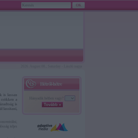
2026. August 08., Saturday - László napja
Hétről-hétre
k is lassan
Hányadik hétben vagy?
t csökken a
fáradtság is
Tovább »
 lassítani,
oncentrálni,
ósság teljes