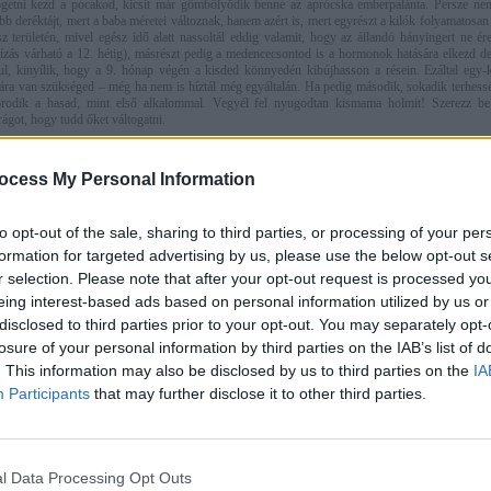
getni kezd a pocakod, kicsit már gömbölyödik benne az aprócska emberpalánta. Persze nem
ebb deréktájt, mert a baba méretei változnak, hanem azért is, mert egyrészt a kilók folyamatosan
sz területén, mivel egész idő alatt nassoltál eddig valamit, hogy az állandó hányingert ne ér
zás várható a 12. hétig), másrészt pedig a medencecsontod is a hormonok hatására elkezd d
ul, kinyílik, hogy a 9. hónap végén a kisded könnyedén kibújhasson a résein. Ezáltal egy
ra van szükséged – még ha nem is híztál még egyáltalán. Ha pedig második, sokadik terhess
rodik a hasad, mint első alkalommal. Vegyél fel nyugodtan kismama holmit! Szerezz be
got, hogy tudd őket váltogatni.
ocess My Personal Information
to opt-out of the sale, sharing to third parties, or processing of your per
formation for targeted advertising by us, please use the below opt-out s
r selection. Please note that after your opt-out request is processed y
eing interest-based ads based on personal information utilized by us or
disclosed to third parties prior to your opt-out. You may separately opt-
losure of your personal information by third parties on the IAB’s list of
. This information may also be disclosed by us to third parties on the
IA
Participants
that may further disclose it to other third parties.
g méretileg nem nőttek nagyot, de úgy érzed, mintha ólmot tettek volna bele. Hordj jól tartó
d a mell bőrének nyúlását. Használj testápolót, kend a tested minden nap, ha száraznak érzed
 Még csak most kezd növögetni a has. A terhességi csíkok (stírák) kialakulása ugyan genet
 rá, nem tudsz mit tenni, de próbáld a bőr folyamatos hidratálásával megelőzni a dolgot, így
l Data Processing Opt Outs
esznek. (Mákod van, ha neked egyáltalán nem lesznek csíkjaid!)