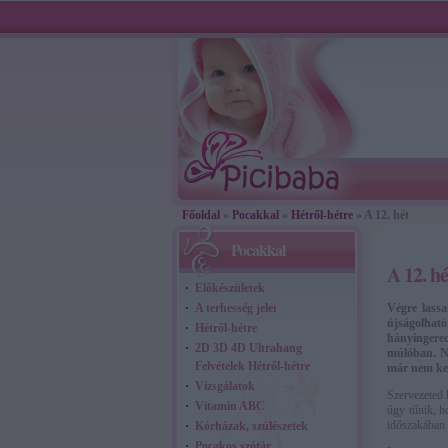
Főoldal
»
Pocakkal
»
Hétről-hétre
» A 12. hét
Pocakkal
A 12. hé
Előkészületek
A terhesség jelei
Végre lassa
újságolható
Hétről-hétre
hányingered 
2D 3D 4D Ultrahang
múlóban. Na
Felvételek Hétről-hétre
már nem kez
Vizsgálatok
Szervezeted 
Vitamin ABC
úgy tűnik, h
időszakában 
Kórházak, szülészetek
Pocakos szótár