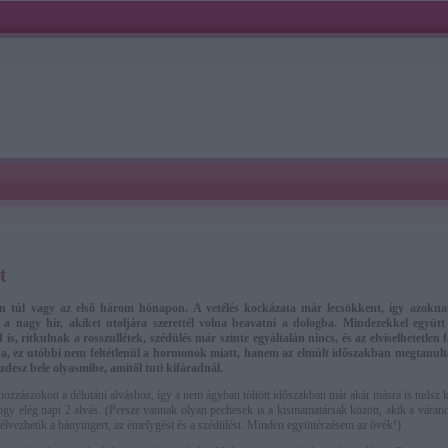
t
n túl vagy az első három hónapon. A vetélés kockázata már lecsökkent, így azokna
 a nagy hír, akiket utoljára szerettél volna beavatni a dologba. Mindezekkel együt
is, ritkulnak a rosszullétek, szédülés már szinte egyáltalán nincs, és az elviselhetetlen 
, ez utóbbi nem feltétlenül a hormonok miatt, hanem az elmúlt időszakban megtanultál
desz bele olyasmibe, amitől tuti kifáradnál.
hozzászokott a délutáni alváshoz, így a nem ágyban töltött időszakban már akár másra is tudsz k
ogy elég napi 2 alvás. (Persze vannak olyan pechesek is a kismamatársak között, akik a várand
élvezhetik a hányingert, az émelygést és a szédülést. Minden együttérzésem az övék!)