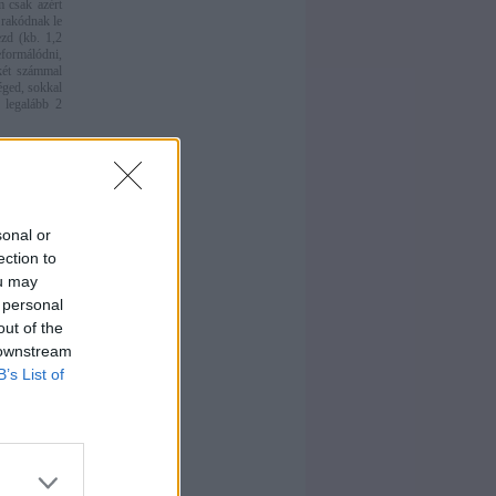
 csak azért
 rakódnak le
ezd (kb. 1,2
eformálódni,
-két számmal
éged, sokkal
 legalább 2
sonal or
ection to
ou may
 personal
out of the
 downstream
B’s List of
 melltartót,
, akkor akár
ikus, így ha
 csak kisebb