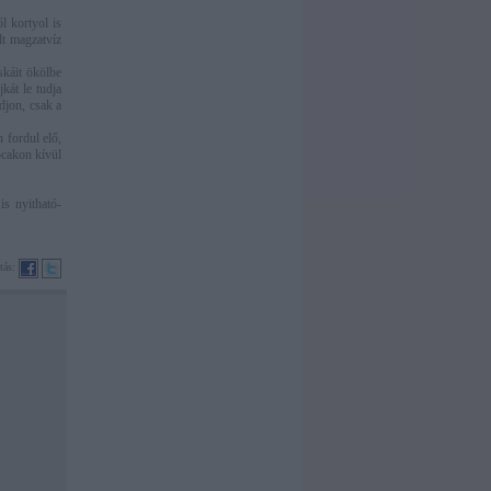
l kortyol is
lt magzatvíz
.
skáit ökölbe
jkát le tudja
udjon, csak a
 fordul elő,
ocakon kívül
is nyitható-
tás: