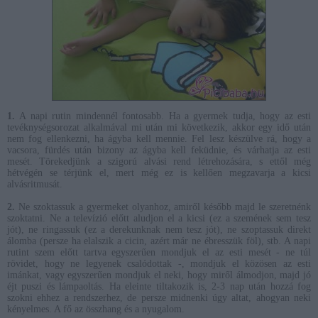
1.
A napi rutin mindennél fontosabb. Ha a gyermek tudja, hogy az esti
tevéknységsorozat alkalmával mi után mi következik, akkor egy idő után
nem fog ellenkezni, ha ágyba kell mennie. Fel lesz készülve rá, hogy a
vacsora, fürdés után bizony az ágyba kell feküdnie, és várhatja az esti
mesét. Törekedjünk a szigorú alvási rend létrehozására, s ettől még
hétvégén se térjünk el, mert még ez is kellően megzavarja a kicsi
alvásritmusát.
2.
Ne szoktassuk a gyermeket olyanhoz, amiről később majd le szeretnénk
szoktatni. Ne a televízió előtt aludjon el a kicsi (ez a szemének sem tesz
jót), ne ringassuk (ez a derekunknak nem tesz jót), ne szoptassuk direkt
álomba (persze ha elalszik a cicin, azért már ne ébresszük föl), stb. A napi
rutint szem előtt tartva egyszerűen mondjuk el az esti mesét - ne túl
rövidet, hogy ne legyenek csalódottak -, mondjuk el közösen az esti
imánkat, vagy egyszerűen mondjuk el neki, hogy miről álmodjon, majd jó
éjt puszi és lámpaoltás. Ha eleinte tiltakozik is, 2-3 nap után hozzá fog
szokni ehhez a rendszerhez, de persze midnenki úgy altat, ahogyan neki
kényelmes. A fő az összhang és a nyugalom.