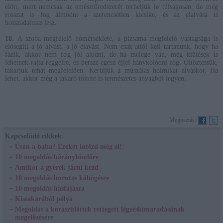
előtt, mert nemcsak az emésztőredszerét terheljük le túlságosan, de még
rosszat is fog álmodni a szerencsétlen kicsike, és az elalvása is
hosszadalmas lesz.
10.
A szoba megfelelő hőmérséklete, a pizsama megfelelő vastagsága is
elősegíti a jó alvást, a jó elavást. Nem csak attól kell tartanunk, hogy ha
fázik, akkor nem fog jól aludni, de ha melege van, még kiütések is
lehetnek rajta reggelre, és persze egész éjjel hánykolódni fog. Öltöztessük,
takarjuk tehát megfelelően. Kerüljük a műszálas holmikat alváskor. Ha
lehet, akkor még a takaró töltete is természetes anyagból legyen.
Megosztás:
Kapcsolódó cikkek
Úton a baba? Ezeket intézd még el!
10 megoldás bárányhimlőre
Amikor a gyerek járni kezd
10 megoldás hurutos köhögésre
10 megoldás hasfájásra
Kistakaróból pólya
Megoldás a koraszülöttek rettegett légzéskimaradásának
megelőzésére