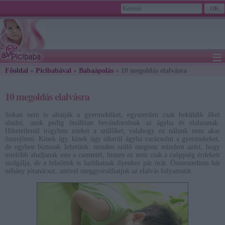
≡
Főoldal
»
Picibabával
»
2026. August 06., Thursday - Berta, Bettina napja
Babaápolás
» 10 megoldás elalvásra
10 megoldás elalvásra
Sokan nem is altatják a gyermeküket, egyszerűen csak beküldik őket
aludni, azok pedig önállóan bevándorolnak az ágyba és elalszanak.
Hihetetlenül irigylem ezeket a szülőket, valahogy ez nálunk nem akar
összejönni. Kinek így, kinek úgy sikerül ágyba varázsolni a gyermekeket,
de egyben biztosak lehetünk: minden szülő megtesz mindent azért, hogy
mielőbb aludjanak este a csemetéi, hiszen ez nem csak a csöppség érdekeit
szolgálja, de a felnőttek is lazíthatnak ilyenkor pár órát. Összeszedtem hát
néhány jótanácsot, amivel meggyorsíthatjuk az elalvás folyamatát.