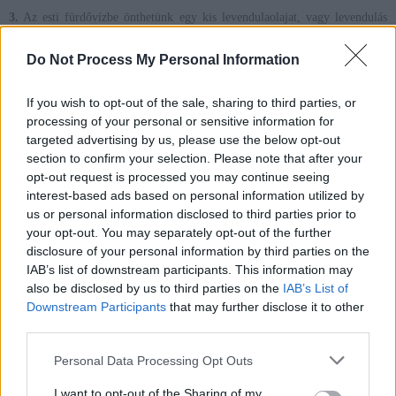
3.
Az esti fürdővízbe önthetünk egy kis levendulaolajat, vagy levendulás
habfürdőt. A levendula illata megnyugtatja a gyermeket, illetve az illathoz
is hozzászokik egy idő után, tudni fogja tudat alatt is, hogy a levendula a jó
Do Not Process My Personal Information
alvás illata.
4.
Vacsorához adhatunk a kicsinek az étel mellé vörösteát. Legújabb
kutatások szerint ugyanis a vörösteák nyugtató hatásuk révén elősegítik az
If you wish to opt-out of the sale, sharing to third parties, or
elalvást, illetve rossz alvó gyermeknél elősegítik az éjszaka átalvását.
processing of your personal or sensitive information for
Koffeint nem tartalmaznak, így nyugodtan ihatják a gyerekek is a roobios
targeted advertising by us, please use the below opt-out
teát. Akik kételkednek, azok csak halovány rózsaszínű forrázatot
készítsenek először. Szerintem az íze is kellemes.
section to confirm your selection. Please note that after your
opt-out request is processed you may continue seeing
interest-based ads based on personal information utilized by
Vörös fokföldirekettye
us or personal information disclosed to third parties prior to
A
rooibos
, más nevén
vörös fokföldirekettye
(Aspalathus linearis)
egy
your opt-out. You may separately opt-out of the further
dél-afrikai cserje zsenge hajtásaiból készül. Főzetét az ottani lakosság
disclosure of your personal information by third parties on the
évszázadok óta issza kedvező élettani hatásai és finom íze miatt. Neve
afrikaans nyelven "vörös bokrot" jelent.
IAB’s list of downstream participants. This information may
also be disclosed by us to third parties on the
IAB’s List of
Nyugat-Európában a kilencvenes évek közepétől kezdve rohamosan
Downstream Participants
that may further disclose it to other
terjed a fogyasztása, mert élvezeti teaként a modern életmód kitűnő
kiegészítőjének bizonyult. Koffeinmentes, ásványi anyagokban (kalcium,
third parties.
mangán, fluor, cink, magnézium, réz) gazdag, cserzőanyag-tartalma
alacsony, antioxidáns tulajdonságánál fogva lassítja az élettani öregedést.
Personal Data Processing Opt Outs
Reggel élénkítő, nappal szomjoltó, este nyugtató hatása van.
Jellegzetes, frissítő íze a fekete teáénál édesebb. Mélyvörös színű.
I want to opt-out of the Sharing of my