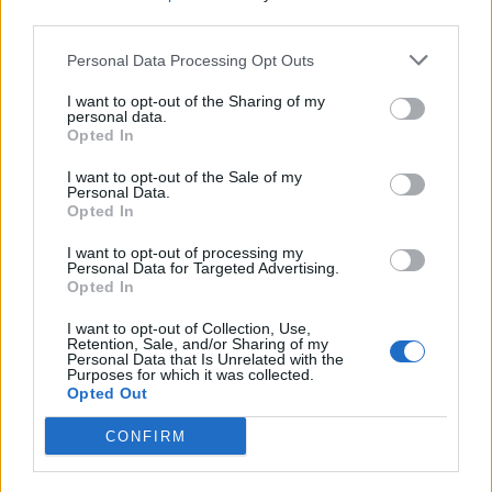
third parties.
Personal Data Processing Opt Outs
I want to opt-out of the Sharing of my
personal data.
Opted In
I want to opt-out of the Sale of my
Personal Data.
Opted In
Lehetséges, hogy ez az úgynevezett ajakfék túl rövid vagy vastag, így a
I want to opt-out of processing my
kisbaba nem tudja kipöndöríteni az ajkát, amikor szopizik. Ugyanígy
Personal Data for Targeted Advertising.
lehetséges például az, hogy a kisbabának túlságosan boltozatos a szájpadlása
Opted In
és ez okozza a fájdalmas szoptatást, pedig az ember mindent a nagy könyv
szerint csinál. Ekkor is érdemes szoptatási szakemberhez fordulni, aki
speciális, személyre szabott pózok kikísérletezésében segíthet a helyzet
I want to opt-out of Collection, Use,
Retention, Sale, and/or Sharing of my
lehető legjobb megoldásában.
Personal Data that Is Unrelated with the
Purposes for which it was collected.
Forrás:
Születés Hete Portál
Opted Out
A cikk folytatása
itt
olvasható.
CONFIRM
Megosztás: