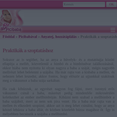
≡
Főoldal
»
Picibabával
»
Anyatej, hozzátáplálás
» Praktikák a szoptatás
Praktikák a szoptatáshoz
Sokszor az is segíthet, ha az anya a hüvelyk- és a mutatóujja között
ellapítja a mellét, közvetlenül a bimbó és a bimbóudvar találkozásánál,
ekkor hiába nem nyitotta ki olyan nagyra a baba a száját, mégis nagyobb
mellrészt lehet beletenni a szájába. Ha már rajta van a kisbaba a mellen, és
nehezen lehet leszedni, akkor fontos, hogy először az ujjunkkal szakítsuk
meg a vákuumot a baba szája sarkában.
Ha csak kihúzzuk, az egyrészt nagyon fog fájni, mert iszonyú erős
vákuumot csinál a baba, másrészt pedig mindenféle mikrosérülés
keletkezhet az ember mellbimbóján. Kihúzni nem szabad a mellbimbót a
baba szájából, mert az nem sok jóra vezet. Ha a baba már rajta van a
mellen és elkezdett szopizni, akkor azt is meg lehet csinálni, hogy az anya
kézzel lehúzza a baba állát, és közben közelebb húzza magához őt. Így is
mélyebben becsúszik a szájába a mellbimbó.