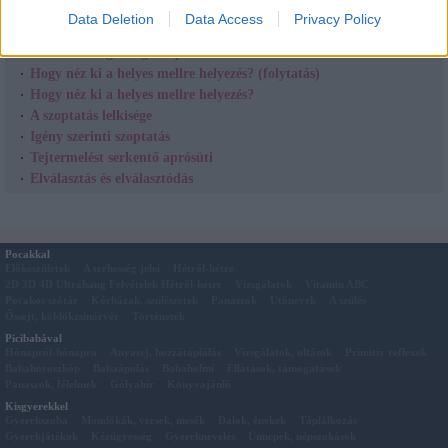
Kapcsolódó cikkek
Data Deletion
Data Access
Privacy Policy
Élet a 8 hónapos babával
A csecsemő egészséges táplálása
Hogy néz ki a helyes mellre helyezés? (folytatás)
Hogy néz ki a helyes mellre helyezés?
A szoptatás lelkisége
Igény szerinti szoptatás
Tejtermelést serkentő aprósüti
Elválasztás és elválasztódás
Pocakkal
Előkészületek
A terhesség jelei
Hétről-hétre
2D 3D 4D Ultrahang Felvételek Hétről-hétre
Vizsgálatok
Vitamin ABC
Pocakos szótár
Kórházak, szülészetek
Panaszok
Utónevek
A szülés
Őssejt, köldökzsinórvér
Történetek
Picibabával
Hónapról-hónapra
Anyatej, hozzátáplálás
Vizsgálatok, oltások
Primitív reflexek
Babahoroszkóp
Babaápolás
Babaholmi
Ellátások, támogatások
Panaszok, félelmek
Gólyahír
Könyvajánló
Kisgyerekkel
Gyerekszoba
Mondókák, versek, mesék
Dalok, énekek
Táplálkozás
Gyerekjátékok
Kézügyesség
Gyereknevelés
Ünnepek, népszokások