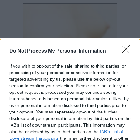
Do Not Process My Personal Information
If you wish to opt-out of the sale, sharing to third parties, or
processing of your personal or sensitive information for
Tudom, hogy kicsit elrettentő a sebes mellbimbós rész, de ez nem jelenti
targeted advertising by us, please use the below opt-out
azt, hogy mindenkinek ki fog sebesedni a mellbimbója. Ha sebes a
section to confirm your selection. Please note that after your
mellbimbó, akkor valami nem stimmel. Lehetnek a kisbabának olyan
anatómiai eltérései, amik lehetetlenné teszik azt, hogy jól mellre helyezzük.
opt-out request is processed you may continue seeing
interest-based ads based on personal information utilized by
Tehát megeshet, hogy az ember mindent jól csinál és mégsem jó, mert fáj.
us or personal information disclosed to third parties prior to
Ha ilyet tapasztal az anya, akkor érdemes megnézetni szoptatásban jártas
your opt-out. You may separately opt-out of the further
szakemberrel a kisbaba száját, mert elképzelhető, hogy le van nőve a baba
nyelve. Ekkor házilag hiába kísérletezik az ember a mellre tevéssel, mert
disclosure of your personal information by third parties on the
akármit csinál, nem lesz jól mellen a kisbabája. A baba egyszerűen nem
IAB’s list of downstream participants. This information may
tudja kinyújtani a nyelvét, pedig - ahogy mondtam - előre kell, hogy
also be disclosed by us to third parties on the
IAB’s List of
nyújtsa a nyelvét ahhoz, hogy hatékonyan tudjon szopizni.
Downstream Participants
that may further disclose it to other