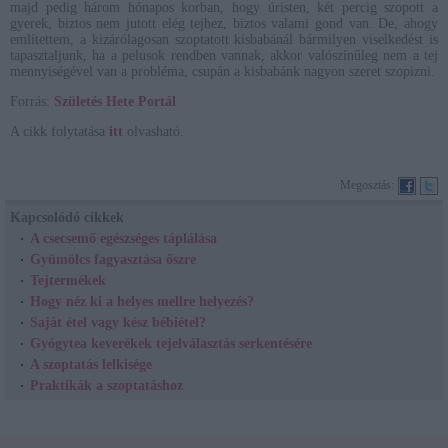
majd pedig három hónapos korban, hogy úristen, két percig szopott a
gyerek, biztos nem jutott elég tejhez, biztos valami gond van. De, ahogy
említettem, a kizárólagosan szoptatott kisbabánál bármilyen viselkedést is
tapasztaljunk, ha a pelusok rendben vannak, akkor valószínűleg nem a tej
mennyiségével van a probléma, csupán a kisbabánk nagyon szeret szopizni.
Forrás:
Születés Hete Portál
A cikk folytatása
itt
olvasható.
Megosztás:
Kapcsolódó cikkek
A csecsemő egészséges táplálása
Gyümölcs fagyasztása őszre
Tejtermékek
Hogy néz ki a helyes mellre helyezés?
Saját étel vagy kész bébiétel?
Gyógytea keverékek tejelválasztás serkentésére
A szoptatás lelkisége
Praktikák a szoptatáshoz