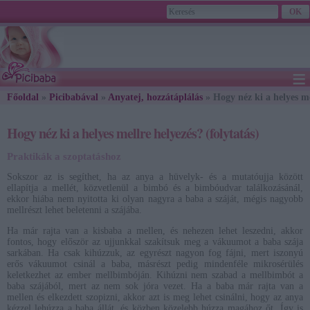
≡
Főoldal
»
Picibabával
»
Anyatej, hozzátáplálás
2026. August 08., Saturday - László napja
» Hogy néz ki a helyes me
Hogy néz ki a helyes mellre helyezés? (folytatás)
Praktikák a szoptatáshoz
Sokszor az is segíthet, ha az anya a hüvelyk- és a mutatóujja között
ellapítja a mellét, közvetlenül a bimbó és a bimbóudvar találkozásánál,
ekkor hiába nem nyitotta ki olyan nagyra a baba a száját, mégis nagyobb
mellrészt lehet beletenni a szájába.
Ha már rajta van a kisbaba a mellen, és nehezen lehet leszedni, akkor
fontos, hogy először az ujjunkkal szakítsuk meg a vákuumot a baba szája
sarkában. Ha csak kihúzzuk, az egyrészt nagyon fog fájni, mert iszonyú
erős vákuumot csinál a baba, másrészt pedig mindenféle mikrosérülés
keletkezhet az ember mellbimbóján. Kihúzni nem szabad a mellbimbót a
baba szájából, mert az nem sok jóra vezet. Ha a baba már rajta van a
mellen és elkezdett szopizni, akkor azt is meg lehet csinálni, hogy az anya
kézzel lehúzza a baba állát, és közben közelebb húzza magához őt. Így is