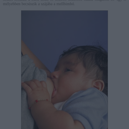
mélyebben becsúszik a szájába a mellbimbó.