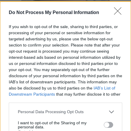
Do Not Process My Personal Information
Tudom, hogy kicsit elrettentő a sebes mellbimbós rész, de ez nem jelenti
azt, hogy mindenkinek ki fog sebesedni a mellbimbója. Ha sebes a
If you wish to opt-out of the sale, sharing to third parties, or
mellbimbó, akkor valami nem stimmel. Lehetnek a kisbabának olyan
anatómiai eltérései, amik lehetetlenné teszik azt, hogy jól mellre helyezzük.
processing of your personal or sensitive information for
Tehát megeshet, hogy az ember mindent jól csinál és mégsem jó, mert fáj.
targeted advertising by us, please use the below opt-out
Ha ilyet tapasztal az anya, akkor érdemes megnézetni szoptatásban jártas
section to confirm your selection. Please note that after your
szakemberrel a kisbaba száját, mert elképzelhető, hogy le van nőve a baba
nyelve. Ekkor házilag hiába kísérletezik az ember a mellre tevéssel, mert
opt-out request is processed you may continue seeing
akármit csinál, nem lesz jól mellen a kisbabája. A baba egyszerűen nem
interest-based ads based on personal information utilized by
tudja kinyújtani a nyelvét, pedig - ahogy mondtam - előre kell, hogy
us or personal information disclosed to third parties prior to
nyújtsa a nyelvét ahhoz, hogy hatékonyan tudjon szopizni. Lehetséges,
hogy ez az úgynevezett ajakfék túl rövid vagy vastag, így a kisbaba nem
your opt-out. You may separately opt-out of the further
tudja kipöndöríteni az ajkát, amikor szopizik. Ugyanígy lehetséges például
disclosure of your personal information by third parties on the
az, hogy a kisbabának túlságosan boltozatos a szájpadlása és ez okozza a
IAB’s list of downstream participants. This information may
fájdalmas szoptatást, pedig az ember mindent a nagy könyv szerint csinál.
Ekkor is érdemes szoptatási szakemberhez fordulni, aki speciális, személyre
also be disclosed by us to third parties on the
IAB’s List of
szabott pózok kikísérletezésében segíthet a helyzet lehető legjobb
Downstream Participants
that may further disclose it to other
megoldásában.
third parties.
Hányszor legyen mellen a kisbaba?
Personal Data Processing Opt Outs
Ha jól van mellen a kisbabánk, hatékonyan szopizik, akkor azt várhatjuk,
hogy az első napokban rengeteg alkalommal lesz mellen, és ez így teljesen
I want to opt-out of the Sharing of my
normális. Természeti népeknél megfigyelték - ahol a kisbabákat ugye
personal data.
meztelen felsőtesttel hordozzák egész nap, tehát a kisbaba annyiszor cuppan