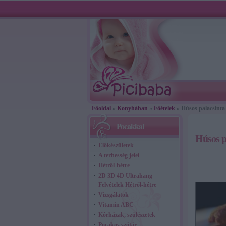
Főoldal
»
Konyhában
»
Főételek
» Húsos palacsinta
Pocakkal
Húsos p
Előkészületek
A terhesség jelei
Hétről-hétre
2D 3D 4D Ultrahang
Felvételek Hétről-hétre
Vizsgálatok
Vitamin ABC
Kórházak, szülészetek
Pocakos szótár