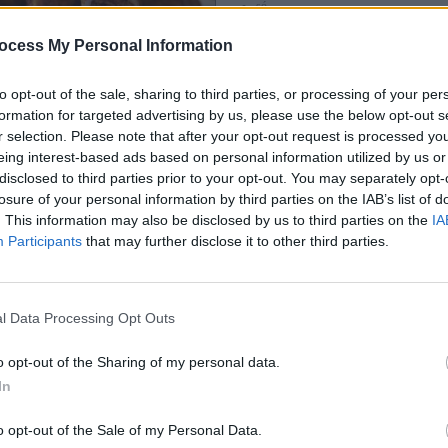
só.
A csirkepöri (töltelék) elkészítéséhez:
5 csirkecomb, vagy 2 csirkemell,
ocess My Personal Information
1 nagy fej vöröshagyma,
1 paradicsom,
1 paprika,
to opt-out of the sale, sharing to third parties, or processing of your per
őrölt pirospaprika,
a palacsinta bepanírozásához: lisz
formation for targeted advertising by us, please use the below opt-out s
zsemlemorzsa.
r selection. Please note that after your opt-out request is processed y
eing interest-based ads based on personal information utilized by us or
és menete:
disclosed to third parties prior to your opt-out. You may separately opt-
tésztát a jól megszokott módon elkészítem, majd hagyom pihenni, még elkészítem a töltelék
losure of your personal information by third parties on the IAB’s list of
. This information may also be disclosed by us to third parties on the
IA
egtisztítom, apróra vágom és egy serpenyőbe olajon üvegesre pirítom. Mikor már látjuk
Participants
that may further disclose it to other third parties.
zzuk a tűzről és beleszórunk pirospaprikát, ne túl sokat, és gyorsan keverjük el, majd teg
zzunk, ne legyen túl meleg a tűzhely, mert megéghet a paprika és akkor keserű lesz.
 megtisztított, apróra feldarabolt csirkehúst, jól összeforgatom, megsütöm.
 szintén megtisztított és apróra vágott paprikát és paradicsomot. Jól összekavarom és lefedve k
l Data Processing Opt Outs
párolódni lassú tűzön. Vízzel felönthetjük ha elfőne a leve, így egy kellemes, nem túl sűrű sza
észültünk, megvárjuk még kicsit kihűl és húsdarálón vagy passzírozón átdaráljuk, hogy jó
o opt-out of the Sharing of my personal data.
fogjuk beletölteni a palacsintába.
In
 hengereket formázunk a megtöltött palacsintákból és óvatosan bepanírozzuk őket a megsz
, zsemlemorzsa), majd forró olajban arany barnára sütjük.
o opt-out of the Sale of my Personal Data.
val, savanyúsággal tálalom.