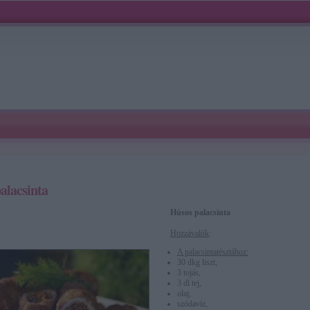
alacsinta
Húsos palacsinta
Hozzávalók
:
A palacsintatésztához:
30 dkg liszt,
3 tojás,
3 dl tej,
olaj,
szódavíz,