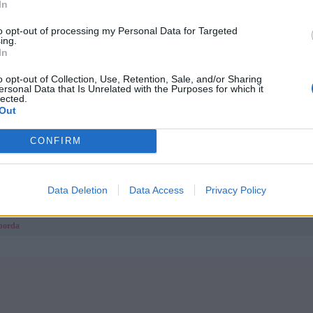
In
ényes, de nagyon finom főfogás akár a vasárnapi ebédekhez.
to opt-out of processing my Personal Data for Targeted
ing.
ettyBlue
. Köszönet érte.
In
 is kreatív- és játékötleteidet, receptjeidet, hogy mi is kipróbálhassuk!
o opt-out of Collection, Use, Retention, Sale, and/or Sharing
ersonal Data that Is Unrelated with the Purposes for which it
Megosz
lected.
Out
 cikkek
 tekert csirkemell
CONFIRM
akottas abból, ami éppen idehaza akadt
napi fokhagymás libasült
csomos húsgombóc
s tészta
Data Deletion
Data Access
Privacy Policy
s brokkoli (4 főre)
mb pestós kalapban, avokádós mogyoróhagymával
borda