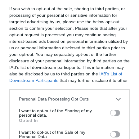
If you wish to opt-out of the sale, sharing to third parties, or
Az elkészítés menete:
processing of your personal or sensitive information for
targeted advertising by us, please use the below opt-out
A padlizsánokat megmossuk, félbe vágjuk, villával megszurkáljuk, és
sütőben puhára sütjük.
section to confirm your selection. Please note that after your
opt-out request is processed you may continue seeing
interest-based ads based on personal information utilized by
Amíg a padlizsán a sütőben van, tisztítsuk meg a hagymát, a fokhagymát,
húzzuk le a paradicsom héját, vegyük ki a magjait, és kockázzuk fel. Ha a
us or personal information disclosed to third parties prior to
padlizsán megsült kiskanállal a turmix táljába kanalazzuk a húsát, majd a
your opt-out. You may separately opt-out of the further
hagyma kivételével hozzáadjuk a többi hozzávalót is.
disclosure of your personal information by third parties on the
Botmixerrel simára turmixoljuk. A hagymánkat apró kockákra vágjuk, és a
IAB’s list of downstream participants. This information may
krémbe kavarjuk. Nem jó, ha a többivel együtt turmixoljuk, mert akkor
also be disclosed by us to third parties on the
IAB’s List of
nagyon hagyma ízű lesz az egész.
Downstream Participants
that may further disclose it to other
Vacsorára kínálhatjuk kiflivel, zsömlével, valamint friss paradicsommal,
third parties.
paprikával, de a csöppség párolt zöldségekkel is szívesen megeszi.
Personal Data Processing Opt Outs
ALLERGIÁSOK FIGYELMÉBE AJÁNLOM, HOGY EZ AZ ÉTEL:
I want to opt-out of the Sharing of my
Tejmentes
personal data.
Gluténmentes
Opted In
Jó étvágyat kívánok!
I want to opt-out of the Sale of my
Personal Data.