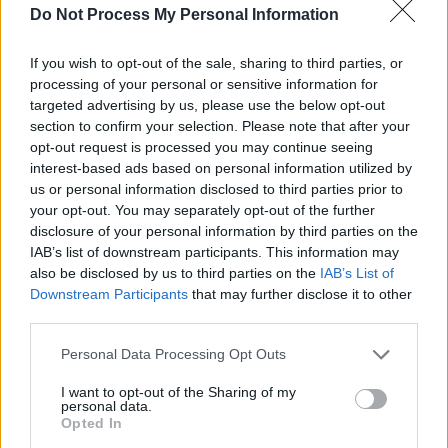
Do Not Process My Personal Information
8 dkg margarin,
1 ek cukor,
2 ek. kakaópor,
If you wish to opt-out of the sale, sharing to third parties, or
darált keksz,
processing of your personal or sensitive information for
tej,
targeted advertising by us, please use the below opt-out
a tetejére reszelt marcipán, és
cukorka mikulások.
section to confirm your selection. Please note that after your
opt-out request is processed you may continue seeing
(Elkészítési idő: 30 perc)
interest-based ads based on personal information utilized by
us or personal information disclosed to third parties prior to
Az elkészítés menete:
your opt-out. You may separately opt-out of the further
A piskóta alapanyagait összekeverjük. Először a szárazanyagokat, majd
disclosure of your personal information by third parties on the
hozzáadjuk a margarint és a tojást. Simára keverjük, majd margarinnal
IAB’s list of downstream participants. This information may
kikent, kilisztezett sütőformába öntjük, és 180 fokos sütőben néhány percig
also be disclosed by us to third parties on the
IAB’s List of
sütjük. Ha egy fogvájóhoz már nem ragad hozzá a tészta, akkor kivehetjük
a sütőből. Rácson hagyjuk kihűlni.
Downstream Participants
that may further disclose it to other
third parties.
Kis edényben a margarint tűz fölött felolvasztom, hozzákeverem a cukrot,
a kakaóport, és egyszer felforralom. A tűzről levéve addig adagolom hozzá
Personal Data Processing Opt Outs
a darált kekszet, amíg kókuszgolyó készítéséhez megfelelő állagú masszát
nem kapok. Kevés tejet öntök hozzá, összekavarom, és még egyszer
átforralom.
I want to opt-out of the Sharing of my
personal data.
A kész kakaós masszát egyenletesen elterítem a piskóta tetején, színes
Opted In
marcipánt reszelek rá, majd cukorka mikulásokkal díszítem.