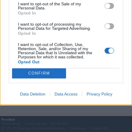
I want to opt-out of the Sale of my
Jó étvágyat kívánok hozzá!
Personal Data.
Opted In
Feltöltötte: Adrienn
Töltsd fel
Te is kreatív- és játékötleteidet, receptjeidet, hogy mi is
kipróbálhassuk!
I want to opt-out of processing my
Personal Data for Targeted Advertising.
Opted In
Megosztás:
I want to opt-out of Collection, Use,
Kapcsolódó cikkek
Retention, Sale, and/or Sharing of my
Personal Data that Is Unrelated with the
Madártej recept
Purposes for which it was collected.
Joghurtos-kekszes
Opted Out
Szeretlek - virslivel, tükörtojással
Karácsonyi aprósütik - Kókuszos halmok
CONFIRM
Mi legyen a fa alatt?
Mikulás sapka saját kezűleg
Mikulás muffin
Data Deletion
Data Access
Privacy Policy
A nyuszi kedvenc tortája
Pocakkal
Előkészületek
A terhesség jelei
Hétről-hétre
2D 3D 4D Ultrahang Felvételek Hétről-hétre
Vizsgálatok
Vitamin ABC