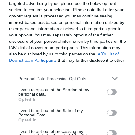
targeted advertising by us, please use the below opt-out
section to confirm your selection. Please note that after your
opt-out request is processed you may continue seeing
interest-based ads based on personal information utilized by
us or personal information disclosed to third parties prior to
your opt-out. You may separately opt-out of the further
A betegség súlyos komplikációkkal járhat: különböző mechanizmusokkal
disclosure of your personal information by third parties on the
kialakulhat agyvelőgyulladás (akár 15 évvel a fertőződés után), illetve
IAB’s list of downstream participants. This information may
felléphetnek bakteriális fertőzések.
also be disclosed by us to third parties on the
IAB’s List of
A fertőzés lezajlása után egész életen át tartó immunitás alakul ki a
Downstream Participants
that may further disclose it to other
kórokozóval szemben.
third parties.
A betegség megelőzésére Magyarországon kötelező a védőoltás: a morbilli–
mumps–rubeola (MMR) vakcinát a gyermekek először 15 hónaposan, majd
Personal Data Processing Opt Outs
az általános iskola VI. osztályában újra megkapják. (2007-es adat.) Az
oltóanyag élő, attenuált (tehát legyengített) kanyaró-, mumpsz- és rubeola-
I want to opt-out of the Sharing of my
(rózsahimlő) vírusokat tartalmaz.
personal data.
Opted In
Forrás:
Wikipédia
I want to opt-out of the Sale of my
Personal Data.
Megosztás:
Opted In
Kapcsolódó cikkek
I want to opt-out of processing my
Ha görbül a gyerek háta...