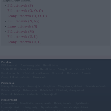
Kapcsolódó cikkek
Fiú utónevek (P)
Fiú utónevek (O, Ö, Ő)
Leány utónevek (O, Ö, Ő)
Fiú utónevek (N, Ny)
Leány utónevek (N)
Fiú utónevek (M)
Fiú utónevek (U, Ü)
Leány utónevek (U, Ü)
Pocakkal
Előkészületek
A terhesség jelei
Hétről-hétre
2D 3D 4D Ultrahang Felvételek Hétről-hétre
Vizsgálatok
Vitamin ABC
Pocakos szótár
Kórházak, szülészetek
Panaszok
Utónevek
A szülés
Őssejt, köldökzsinórvér
Történetek
Picibabával
Hónapról-hónapra
Anyatej, hozzátáplálás
Vizsgálatok, oltások
Primitív reflexek
Babahoroszkóp
Babaápolás
Babaholmi
Ellátások, támogatások
Panaszok, félelmek
Gólyahír
Könyvajánló
Kisgyerekkel
Gyerekszoba
Mondókák, versek, mesék
Dalok, énekek
Táplálkozás
Gyerekjátékok
Kézügyesség
Gyereknevelés
Ünnepek, népszokások