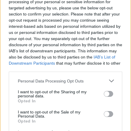
processing of your personal or sensitive information for
RIANA
(magyar) rianás (tó jégpáncélján keletkezett hasadék)
targeted advertising by us, please use the below opt-out
RIKA
(magyar) több név becéző formája - szept. 25.
RIKARDA
(spanyol-olasz) erős fejedelem - szept. 18., 25.
section to confirm your selection. Please note that after your
RIKI
(német-skandináv) királyi, hercegi származású, nagyrabecsült
opt-out request is processed you may continue seeing
RITA
(görög-latin) ld. még: Margaréta tenger csillaga - máj. 22., aug. 26.
interest-based ads based on personal information utilized by
RITTA
(görög-latin) ld.: Rita - máj. 22., aug. 26.
RIZA
(görög) ld.: Teréz, Róza, Rozália - márc. 11.
us or personal information disclosed to third parties prior to
ROBERTA
(német-latin) fényes hírnév - ápr. 29., máj. 13.
your opt-out. You may separately opt-out of the further
ROBERTIN
(német-latin) ld.: Roberta - jún. 7.
disclosure of your personal information by third parties on the
ROBERTINA
(német-latin) ld.: Roberta - jún. 7.
ROBINA
(német-angol) fényes dicsőség - ápr. 29., máj. 13.
IAB’s list of downstream participants. This information may
ROBINETTA
(német) ld.: Robina - ápr. 29., máj. 13.
also be disclosed by us to third parties on the
IAB’s List of
RODELINDA
(német-latin) dicsőség + hársfából készült pajzs - febr. 26.,
Downstream Participants
that may further disclose it to other
aug. 13.
ROMÁNA
(latin) római, latin - febr. 23., máj. 22.
third parties.
ROMI
(német) ld.: Rózamari - szept. 4.
ROMINA
(angol) római nő - febr. 23., máj. 22.
Personal Data Processing Opt Outs
ROMOLA
(latin) - júl. 6., 23.
RONALDA
(teuton) erőteljes, hatalmas - júl. 6., 23., febr. 4.
I want to opt-out of the Sharing of my
RONETT
(görög-latin) ld.: Veronika - febr. 4.
personal data.
RONETTA
(görög-latin) ld.: Veronika - febr. 4.
Opted In
ROVÉNA
(angol) hírnév, barát - júl. 30.
ROXÁN
(perzsa-görög) ld.: Roxána - jan. 17., jún. 11., szept. 14.
ROXÁNA
(perzsa-görög) világos, ragyogó - jan. 17., jún. 11., szept. 14.
I want to opt-out of the Sale of my
RÓZA
(latin) rózsa - aug. 30., szept. 4.
Personal Data.
RÓZABELLA
(olasz) ld.: Róza, Bella szép rózsa - aug. 23., 30., szept. 4.
Opted In
ROZÁLIA
(olasz) rózsa - szept. 4.
ROZALINDA
(német-latin) dicsőség; paripa + hársfából készült pajzs -