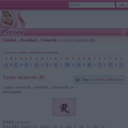
≡
Főoldal
»
Pocakkal
»
Utónevek
» Leány utónevek (R)
2026. August 08., Saturday - László napja
Utónevek, eredetük, jelentésük és névnapjuk
A
B
C
D
E
F
G
H
I
J
K
L
M
N
O
P
R
S
T
U
V
X
Z
A
B
C
D
E
F
G
H
I
J
K
L
M
N
O
P
R
S
T
U
V
X
Z
Leány utónevek (R)
Tipp:
Utónév kalkulátor
Leány utónevek, eredetük, jelentésük és
névnapjuk
RÁBA
(magyar)
RÁCHEL
(héber) ld.: Ráhel - ebr. 4., máj. 2., júl. 11., okt. 24.