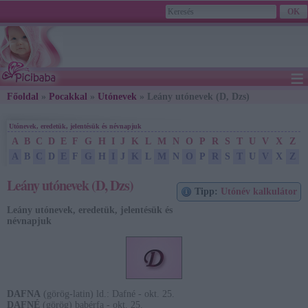
≡
Főoldal
»
Pocakkal
»
Utónevek
» Leány utónevek (D, Dzs)
2026. August 07., Friday - Ibolya napja
Utónevek, eredetük, jelentésük és névnapjuk
A
B
C
D
E
F
G
H
I
J
K
L
M
N
O
P
R
S
T
U
V
X
Z
A
B
C
D
E
F
G
H
I
J
K
L
M
N
O
P
R
S
T
U
V
X
Z
Leány utónevek (D, Dzs)
Tipp:
Utónév kalkulátor
Leány utónevek, eredetük, jelentésük és
névnapjuk
DAFNA
(görög-latin) ld.: Dafné - okt. 25.
DAFNÉ
(görög) babérfa - okt. 25.