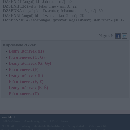
DZSENET
(angol) ld.: Johanna - máj. 30.
DZSENIFER
(kelta) fehér úrnő - jan. 3., 22.
DZSENNA
(angol) ld.: Dzsenifer, Johanna - jan. 3., máj. 30.
DZSENNI
(angol) ld.: Dzsenna - jan. 3., máj. 30.
DZSESSZIKA
(héber-angol) gyönyörűséges látvány; Isten ránéz - júl. 17.
Megosztás:
Kapcsolódó cikkek
Leány utónevek (H)
Fiú utónevek (G, Gy)
Leány utónevek (G, Gy)
Fiú utónevek (F)
Leány utónevek (F)
Fiú utónevek (E, É)
Leány utónevek (E, É)
Fiú utónevek (D)
Pocakkal
Előkészületek
A terhesség jelei
Hétről-hétre
2D 3D 4D Ultrahang Felvételek Hétről-hétre
Vizsgálatok
Vitamin ABC