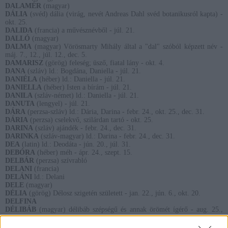
DALAMÉR
(magyar)
DÁLIA
(svéd) dália (virág, nevét Andreas Dahl svéd botanikusról kapta) -
okt. 25.
DALIDA
(francia) a művésznévből - júl. 21.
DALLÓ
(magyar)
DALMA
(magyar) Vörösmarty Mihály által a "dal" szóból képzett név -
máj. 7., 12., júl. 12., dec. 5.
DAMARISZ
(görög) feleség; üsző, fiatal lány - okt. 4.
DANA
(szláv) ld.: Bogdána, Daniella - júl. 21.
DANIÉLA
(héber) ld.: Daniella - júl. 21.
DANIELLA
(héber) Isten a bírám - júl. 21.
DANILA
(szláv-német) ld.: Daniella - júl. 21.
DANUTA
(lengyel) - júl. 21.
DÁRA
(perzsa-szláv) ld.: Dária, Darina - febr. 24., okt. 25., dec. 31.
DÁRIA
(perzsa) cselekvő, szilárdan tartó - okt. 25.
DARINA
(szláv) ajándék - febr. 24., dec. 31.
DARINKA
(szláv-magyar) ld.: Darina - febr. 24., dec. 31.
DEA
(latin) ld.: Deodáta - jún. 20., júl. 31.
DEBÓRA
(héber) méh - ápr. 24., szept. 15.
DELBÁR
(perzsa) szívrabló
DELANI
(francia)
DELÁNI
ld.: Delani
DELE
(magyar)
DÉLIA
(görög) Délosz szigetén született - jan. 22., jún. 6., okt. 20.
DELFINA
DÉLIBÁB
(magyar) délibáb szépségű és annak örömét ígérő - aug. 25.,
dec. 24.
DELILA
(héber) epedő, sóvárgó, finom, érzékeny - dec. 9.