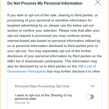
DELINKE
(magyar) szép termetű, deli; nimfa - nov. 10.
Do Not Process My Personal Information
DEMETRIA
(görög-latin-szláv) a föld istennőjének ajánlott - jún. 21.
DENISSZA
(görög-francia) Dionüsszosznak ajánlott - máj. 15., dec. 6.
DENIZA
(görög) ld.: Denissza - máj. 15., dec. 6.
If you wish to opt-out of the sale, sharing to third parties, or
DEODÁTA
(latin) Istentől adott - jún. 20., júl. 31.
processing of your personal or sensitive information for
DERSIKE
(magyar)
targeted advertising by us, please use the below opt-out
DETTI
(német) ld.: Bernadett - febr. 18., ápr. 16.
DÉVA
(magyar)
section to confirm your selection. Please note that after your
DEZDEMÓNA
(görög) boldogtalan - jún. 18., nov. 28.
opt-out request is processed you may continue seeing
DÉZI
(angol) százszorszép, margaréta (a virág neve angolul: daisy) - máj.
interest-based ads based on personal information utilized by
23.
us or personal information disclosed to third parties prior to
DEZIDERÁTA
(görög-latin) kívánt, óhajtott (gyermek) - máj. 8.
DIÁNA
(görög) nap, nappal, ragyogó - jún. 9., 10., szept. 18.
your opt-out. You may separately opt-out of the further
DIKÉ
(görög) igazságosság, jog, ítélet - okt. 1.
disclosure of your personal information by third parties on the
DINA
(héber) ítélet - jún. 20., aug. 12.
IAB’s list of downstream participants. This information may
DIONÍZIA
(görög) Dionüszosznak, a bor és a szőlő istenének ajánlott -
máj. 15., okt. 9., dec. 6.
also be disclosed by us to third parties on the
IAB’s List of
DITTA
(héber) ld.: Edit, Judit - máj. 6., jún. 29., 30., szept. 16.
Downstream Participants
that may further disclose it to other
DITTE
(skandináv-német) ld.: Dorottya, Edit - febr. 6., szept. 16.
third parties.
DOLLI
(görög-angol) Isten ajándéka - febr. 6.
DOLÓRESZ
(latin) a fiáért szenvedő Szűz Mária - jún. 18., szept. 15.
DOLORÓZA
(latin) ld.: Dolóresz - jún. 18., szept. 15.
Personal Data Processing Opt Outs
DOMICELLA
(latin) a Domitius nemzetséghez tartozó - máj. 12.
DOMINIKA
(latin) az Istenhez tartozó, Istennek szentelt - júl. 6., aug. 4.
I want to opt-out of the Sharing of my
DOMINKA
(latin) ld.: Dominika - júl. 6., aug. 4.
personal data.
DOMITILLA
(latin-olasz) a Domitius nemzetséghez tartozó; legyőző,
Opted In
meghódító - máj. 7., 12.
DONÁTA
(latin) Istentől ajándékozott - júl. 7., 17., dec. 31.