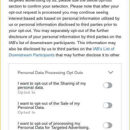
targeted advertising by us, please use the below opt-out
királynő - febr. 15., dec. 9.
section to confirm your selection. Please note that after your
GISZMUNDA
(német) túsz, kezes; nyíl + oltalom, védelem - szept. 24.
opt-out request is processed you may continue seeing
GITTA
(ír-német-magyar) ld.: Brigitta, Margit - febr. 1., jún. 10., okt. 8.
GIZA
(német) ld.: Gizella - máj. 7.
interest-based ads based on personal information utilized by
GIZELLA
(német) női túsz, női kezes, idegen udvarban nevelkedő leány -
us or personal information disclosed to third parties prior to
máj. 7.
your opt-out. You may separately opt-out of the further
GLENDA
(kelta-amerikai) völgylakó - ápr. 11., máj. 13.
GLENNA
(kelta) ld.: Glenda - ápr. 11., máj. 13.
disclosure of your personal information by third parties on the
GLICZÉRIA
(latin) virágnév
IAB’s list of downstream participants. This information may
GLÓRIA
(latin) dicsőség - ápr. 11., máj. 13.
also be disclosed by us to third parties on the
IAB’s List of
GODIVA
(angol) Isten gyermeke - ápr. 11.
GOLDA
(angol) arany - júl. 19., okt. 4.
Downstream Participants
that may further disclose it to other
GOLDI
(angol) ld. még: Golda aranyhajú - júl. 19., okt. 4.
third parties.
GOLDINA
(angol) ld.: Golda - júl. 19., okt. 4.
GORDÁNA
(skót-kelta) nagyobb domb - máj. 10.
Personal Data Processing Opt Outs
GRÁCIA
(latin) kegyelem - jún. 13., aug. 21.
GRACIÁNA
(latin) kellemes, kedves, bájos - jún. 1., dec. 18.,
GRACIELLA
(latin-olasz) ld.: Grácia - jún. 1., dec. 18.
I want to opt-out of the Sharing of my
GREGORIA
(latin) éber, körültekintő
personal data.
GRÉTA
(babilóniai-görög-német-magyar) ld.: Margaréta - jan. 19., 28.,
Opted In
jún. 10.
GRÉTE
(német) ld.: Gréta, Margaréta - jan. 19., 28., febr. 22., jún. 10.
I want to opt-out of the Sale of my
GRÉTEA
(német) ld.: Gréta, Margaréta - jan. 28., febr. 22.
Personal Data.
GRIZELDA
(német) szürke + harc - szept. 24.
Opted In
GRIZELDISZ
(német) ld.: Grizelda - szept. 24.
GUNDA
(német-latin) ld.: Kunigunda - márc. 3..
I want to opt-out of processing my
GVENDOLIN
(kelta) fehér - jan. 3.
Personal Data for Targeted Advertising.