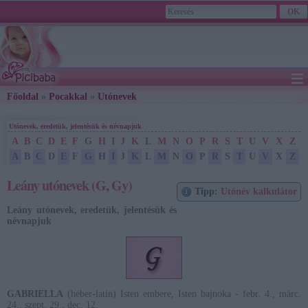
≡
Főoldal
»
Pocakkal
»
Utónevek
» Leány utónevek (G, Gy)
2026. August 07., Friday - Ibolya napja
Utónevek, eredetük, jelentésük és névnapjuk
A
B
C
D
E
F
G
H
I
J
K
L
M
N
O
P
R
S
T
U
V
X
Z
A
B
C
D
E
F
G
H
I
J
K
L
M
N
O
P
R
S
T
U
V
X
Z
Leány utónevek (G, Gy)
Tipp:
Utónév kalkulátor
Leány utónevek, eredetük, jelentésük és
névnapjuk
GABRIELLA
(héber-latin) Isten embere, Isten bajnoka - febr. 4., márc.
24., szept. 29., dec. 12.