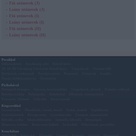
Fiú utónevek (J)
Leány utónevek (J)
Fiú utónevek (I)
Leány utónevek (I)
Fiú utónevek (H)
Leány utónevek (H)
Pocakkal
Előkészületek
A terhesség jelei
Hétről-hétre
2D 3D 4D Ultrahang Felvételek Hétről-hétre
Vizsgálatok
Vitamin ABC
Kórházak, szülészetek
Pocakos szótár
Panaszok
Utónevek
A szülés
Őssejt, köldökzsinórvér
Történetek
Picibabával
Hónapról-hónapra
Anyatej, hozzátáplálás
Vizsgálatok, oltások
Primitív reflexek
Babahoroszkóp
Babaápolás
Babaholmi
Ellátások, támogatások
Panaszok, félelmek
Gólyahír
Könyvajánló
Kisgyerekkel
Gyerekszoba
Mondókák, versek, mesék
Dalok, énekek
Táplálkozás
Gyerekjátékok
Kézügyesség
Gyereknevelés
Ünnepek, népszokások
Bölcsibe, oviba
Iskolaelőkészítés
Színezők, kifestők
Betegségek
Humoros, érdekes
Rosszcsont kölkök
Szabadidő
Pályázatok, portálélet
Konyhában
Bébiételek
Bébiitalok
Előételek
Levesek
Főételek
Saláták
Desszertek