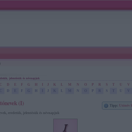
)
edetük, jelentésük és névnapjuk
C
D
E
F
G
H
I
J
K
L
M
N
O
P
R
S
T
U
V
C
D
E
F
G
H
I
J
K
L
M
N
O
P
R
S
T
U
V
tónevek (I)
Tipp:
Utónév 
vek, eredetük, jelentésük és névnapjuk