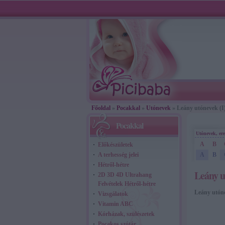
Főoldal
»
Pocakkal
»
Utónevek
» Leány utónevek (I
Pocakkal
Utónevek, er
A
B
Előkészületek
A terhesség jelei
A
B
Hétről-hétre
Leány u
2D 3D 4D Ultrahang
Felvételek Hétről-hétre
Leány utóne
Vizsgálatok
Vitamin ABC
Kórházak, szülészetek
Pocakos szótár