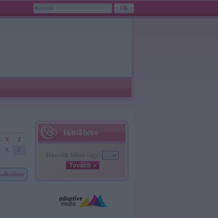
Hétről-hétre
X
Z
X
Z
Hányadik hétben vagy?
Tovább »
kalkulátor