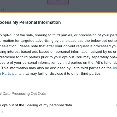
ar)
yar)
gyar) ld. még: Viola ibolya aug. 7., 13., szept. 12.
harci istennő; tevékeny, serény márc. 13., ápr. 13., máj. 6., szept. 4., 6., nov. 3.
ocess My Personal Information
ndináv) az örök ifjúság istennőjének a nevéből máj. 5., 6., 8.
(görög) erősként jött a világra szept. 21.
latin) tűz júl. 31.
to opt-out of the sale, sharing to third parties, or processing of your per
ld.: Ilona, Heléna ápr. 23., júl. 31., aug. 18., szept. 23.
formation for targeted advertising by us, please use the below opt-out s
met) harcos, harci sisak márc. 10., ápr. 30., szept. 17., 21., 23., nov. 17.
-magyar) ld.: Ilona ápr. 23., júl. 31., aug. 18., szept. 21.
r selection. Please note that after your opt-out request is processed y
-magyar) ld.: Ilona ápr. 23., júl. 31., aug. 18.
eing interest-based ads based on personal information utilized by us or
(magyar) pillangó aug. 18.
agyar)
disclosed to third parties prior to your opt-out. You may separately opt-
r) ld.: Ilona, Vilma Vörösmarty Mihály névalkotása ápr. 18., 23., júl. 21., aug. 18., okt. 14.
losure of your personal information by third parties on the IAB’s list of
-magyar) ld.: Ilona ápr. 23., júl. 31., aug. 18.
. This information may also be disclosed by us to third parties on the
IA
ög-magyar) ld.: Heléna ápr. 23., júl. 21., 31., aug. 18., szept. 23., okt. 14.
örög-magyar) ld.: Ilona ápr. 23., júl. 31., aug. 18., szept. 23.
Participants
that may further disclose it to other third parties.
magyar) ld.: Ilona ápr. 23., júl. 31., aug. 18., szept. 23.
) ld.: Erzsébet nov. 19.
émet) a Hermion néptörzshöz tartozó; szövetséges, erős, hatalmas máj. 13., szept. 16.
ÁTA
(latin) szeplőtlen dec. 8.
N
(kelta) ld.: Imogén febr. 1., jún. 19., szept. 16.
l Data Processing Opt Outs
elta) ártatlan; lány, hajadon febr. 1., jún. 19., szept. 16.
yar) mocsár, hínár, vizes terület; imolafű (növény) máj. 13.
diai) csillogó, szikrázó ápr. 3., júl. 30.
o opt-out of the Sharing of my personal data.
h-indiai) ld. még: Henriett egy indiai isten neve júl. 13., aug. 4.
In
ol) ld.: Ágnes jan. 21., 28., márc. 6.
ináv) ld.: Ingeborg júl. 30., okt. 22.