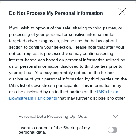
A köldökzsinórvér-őssejteket emberben először a csontvelő-elégtelenségben
szenvedők kezelésére használták, mivel a köldökzsinórvér-őssejtek könnyen
Do Not Process My Personal Information
alakulnak át csontvelői sejtekké.
Alkalmazásuk előnyösebb volt a korábban szokásos, más emberből
származó csontvelővel végzett transzplantációknál. A köldökzsinórvér-
If you wish to opt-out of the sale, sharing to third parties, or
őssejtek ilyen célú hasznosítása is ritkábban okozott kilökődést. Másrészt az
processing of your personal or sensitive information for
eddigi tapasztalatok szerint a köldökzsinórvér-őssejtek ilyen célú
targeted advertising by us, please use the below opt-out
alkalmazása hatékonyabb a felnőttek csontvelő beültetésénél.
section to confirm your selection. Please note that after your
Az őssejteket a károsodott területre juttatva képesek arra, hogy a károsodott
opt-out request is processed you may continue seeing
szöveteket regenerálja, újra életképessé tegye. A csontvelő rosszindulatú
interest-based ads based on personal information utilized by
daganatos betegségeiben, pl. a fehérvérűség különböző típusaiban, alkalmas
us or personal information disclosed to third parties prior to
a betegek hatékony kezelésére. Az olyan rosszindulatú daganatos
betegségekben, amelyek sugárterápiát és/vagy citosztatikus (kemoterápia)
your opt-out. You may separately opt-out of the further
kezelést igényelnek, hasznos lenne ezeket minél nagyobb adagban
disclosure of your personal information by third parties on the
alkalmazni a gyorsan osztódó rákos sejtek elpusztítására. Ennek azonban
IAB’s list of downstream participants. This information may
határt szab az ugyancsak gyorsan osztódó vérképzőszervek sejtjeinek nem-
kívánt károsodása. Az őssejtek rendelkezésre állása azonban
also be disclosed by us to third parties on the
IAB’s List of
megengedhetővé teszi a sugár- és kemoterápia dózisának a növelését,
Downstream Participants
that may further disclose it to other
ezáltal pedig a daganatos sejtek hatékonyabb elpusztítását, mivel a
third parties.
károsodott sejtek az őssejtekből származó csontvelő beültetésével
pótolhatók.
Personal Data Processing Opt Outs
Az őssejtek jövőbeni felhasználási lehetőségei
I want to opt-out of the Sharing of my
Az őssejt-kutatás sokat ígérő eredményei alapján az őssejtek azon
personal data.
képességének kihasználásával, hogy különböző szöveti funkcióba