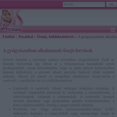
≡
Főoldal
»
Pocakkal
»
Őssejt, köldökzsinórvér
2026. August 08., Saturday - László napja
» A gyógyászatban alkalma
A gyógyászatban alkalmazott őssejt-források
Szöveti őssejtek a szervezet számos szövetében megtalálhatók. Ezek az
őssejtek biztosítják egy életen át a folyamatosan használódó sejtek
újraképződését, annak köszönhetően, hogy az adott szöveti környezetben
képesek különböző, a szövetet alkotó speciális funkciót ellátó sejtekké
alakulni. Három jól ismert és terápiában alkalmazott őssejt-forrás a
csontvelő, a perifériás vér és a köldökzsinórvér.
Csontvelő: A csontvelő, főként vérképző őssejteket tartalmaz. A
vérképző őssejtekből alakulnak ki elsősorban a vörösvértestek, a
fehérvérsejtek, valamint a vérlemezkék. A csontvelői őssejtek
nyerése altatásban vagy gyakrabban spinális érzéstelenítésben, a
hátsó csípőtövisekből, esetleg a szegycsontból történik.
Perifériás vér: Nagy dózisú, kolóniastimuláló-faktor (CSF)
előkezelés hatására a csontvelőből nagy mennyiségű őssejt és