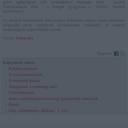
gének egészségesre való lecserélésével lehetséges lehet - autológ
transzplantáció útján - a betegek gyógyítása a "javított" őssejtek
beültetésével.
Az őssejtek hatékonyabb felhasználása érdekében számos kutató-intézetben
dolgoznak olyan módszerek kifejlesztésén, melyekkel az őssejtek
mesterségesen szaporíthatók lesznek.
Forrás:
Wikipédia
Megosztás:
Kapcsolódó cikkek
Köldökzsinórvér
A császármetszésről
A terhesség hossza
Vizsgálatok a terhesség alatt
A köldökzsinór
Amit a köldökzsinórvér-őssejt gyűjtéséről tudni kell
Őssejt
Szép szülésélmény dúlával - 1. rész