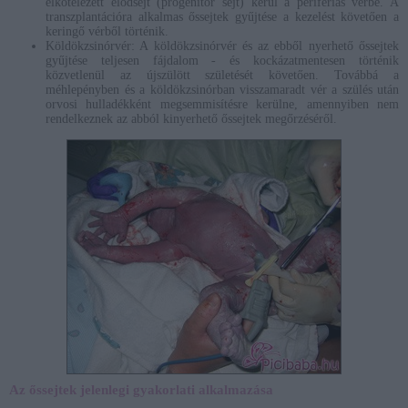
elkötelezett elődsejt (progenitor sejt) kerül a perifériás vérbe. A
transzplantációra alkalmas őssejtek gyűjtése a kezelést követően a
keringő vérből történik.
Köldökzsinórvér: A köldökzsinórvér és az ebből nyerhető őssejtek
gyűjtése teljesen fájdalom - és kockázatmentesen történik
közvetlenül az újszülött születését követően. Továbbá a
méhlepényben és a köldökzsinórban visszamaradt vér a szülés után
orvosi hulladékként megsemmisítésre kerülne, amennyiben nem
rendelkeznek az abból kinyerhető őssejtek megőrzéséről.
Az őssejtek jelenlegi gyakorlati alkalmazása