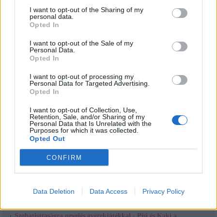
Hogy mire jó még ez a párnácska? Játékra.
I want to opt-out of the Sharing of my
Készítsünk belőle többet, hogy gyerekzsúrok alkalmával, vagy szünidőben
personal data.
unaloműzés gyanánt a gyerekek célba dobhassanak vele, tornázhassanak
Opted In
vele, talpuk alatt dörzsölgetve edzhessék a talpizmaikat, hogy a lúdtalpat
elkerüljék, fejük tetejére téve tartásjavító sétát gyakorolhatnak vele. És ez
I want to opt-out of the Sale of my
még csak néhány a végtelen felhasználási lehetőség közül.
Personal Data.
Opted In
Jó szórakozást kívánok!
Ha neked még nincs cseresznyemag párnád, és szívesen vásárolnál,
itt
I want to opt-out of processing my
Personal Data for Targeted Advertising.
megteheted.
Opted In
Feltöltötte:
Adrienn
. Köszönet érte.
Töltsd fel
Te is kreatív- és játékötleteidet, receptjeidet, hogy mi is
I want to opt-out of Collection, Use,
kipróbálhassuk!
Retention, Sale, and/or Sharing of my
Personal Data that Is Unrelated with the
Purposes for which it was collected.
Opted Out
Megosztás:
Kapcsolódó cikkek
CONFIRM
Mitől jó egy rugi?
Mitől jó egy body? Milyet vegyünk?
A légzésfigyelőkről általában
Data Deletion
Data Access
Privacy Policy
A cumisüvegek a babatáplálás kis segítői
Alkoholos kézfertőtlenítő spray házilag
Szobatisztaságra nevelés gyerekjátékkal - Pisi és Kaki a