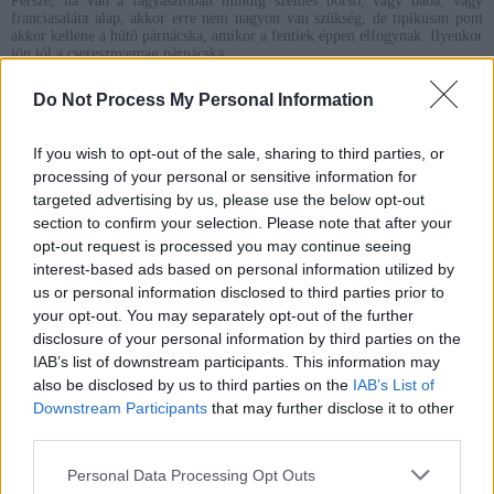
Persze, ha van a fagyasztóban mindig szemes borsó, vagy baba, vagy
franciasaláta alap, akkor erre nem nagyon van szükség, de tipikusan pont
akkor kellene a hűtő párnácska, amikor a fentiek éppen elfogynak. Ilyenkor
jön jól a cseresznyemag párnácska.
Do Not Process My Personal Information
Cseresznyemag párna
Hozzávalók
:
If you wish to opt-out of the sale, sharing to third parties, or
8 dkg cseresznyemag,
processing of your personal or sensitive information for
2 db 12x12 centiméteres
targeted advertising by us, please use the below opt-out
anyag,
section to confirm your selection. Please note that after your
esetleg némi szalag.
opt-out request is processed you may continue seeing
interest-based ads based on personal information utilized by
us or personal information disclosed to third parties prior to
Az elkészítés menete:
your opt-out. You may separately opt-out of the further
disclosure of your personal information by third parties on the
Varrjunk kis zsákot a textilből, töltsük bele a cseresznyemagot, és varrjuk
be a zsákocska száját. Ha szeretnétek, még kis szalagot is tehettek bele a
IAB’s list of downstream participants. This information may
móka kedvéért.
also be disclosed by us to third parties on the
IAB’s List of
Downstream Participants
that may further disclose it to other
Persze, ha nincs varrógépünk, akkor egy fél pár zokni is megteszi. Csak
bele kell tölteni a megszárított magokat, és egy csomót kötni a zokni
third parties.
végére, hogy ne tudjanak kigurulni a magok. A célnak tökéletesen
megfelel, csak talán nem annyira esztétikus.
Personal Data Processing Opt Outs