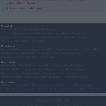
játékboltok polcain
Gyerekpóráz, babahám
Pocakkal
Előkészületek
A terhesség jelei
Hétről-hétre
2D 3D 4D Ultrahang Felvételek Hétről-hétre
Vizsgálatok
Vitamin ABC
Pocakos szótár
Kórházak, szülészetek
Panaszok
Utónevek
A szülés
Őssejt, köldökzsinórvér
Történetek
Picibabával
Hónapról-hónapra
Anyatej, hozzátáplálás
Vizsgálatok, oltások
Primitív reflexek
Babahoroszkóp
Babaápolás
Babaholmi
Ellátások, támogatások
Panaszok, félelmek
Gólyahír
Könyvajánló
Kisgyerekkel
Gyerekszoba
Mondókák, versek, mesék
Dalok, énekek
Táplálkozás
Gyerekjátékok
Kézügyesség
Gyereknevelés
Ünnepek, népszokások
Bölcsibe, oviba
Iskolaelőkészítés
Színezők, kifestők
Betegségek
Humoros, érdekes
Rosszcsont kölkök
Szabadidő
Pályázatok, portálélet
Konyhában
Bébiételek
Bébiitalok
Előételek
Levesek
Főételek
Saláták
Desszertek
Szendvicsek
Sós apróságok
Aprósütemények
Péksütemények
Italok
Lekvárok
Picibaba.hu © 2006 - 2026