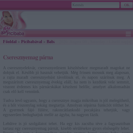
≡
Főoldal
»
Picibabával
»
Babaholmi
2026. August 08., Saturday - László napja
» Cseresznyemag párna
Cseresznyemag párna
A cseresznyelekvár, cseresznyedzsem készítésekor megmaradt magokat ne
dobjuk el. Később jó hasznát vehetjük. Még frissen mossuk meg alaposan,
a rajta maradt cseresznyehúst távolítsuk el, és napon szárítsuk meg. A
megszárított cseresznyemag évekig eláll, ha nem is kezdünk vele semmit,
viszont érdemes kis párnácskákat készíteni belőle, amelyet alkalomadtán
csak elő kell vennünk.
Tudva levő ugyanis, hogy a cseresznye magja mikróban is jól melegíthető,
és a hőt viszonylag sokáig megtartja. Amolyan sópárna funkciót tölthet be.
A gyermek fájó fülére, rakoncátlankodó pocakjára tehetjük, vagy
egyszerűen bedughatjuk mellé az ágyba, ha nagyon fázik.
Lehűtve is jó szolgálatot tehet. Ha egy kis zacsiba téve a fagyasztóban
tartasz egy cseresznyemag párnát, kisebb sérülésekre gyors elsősegély lehet.