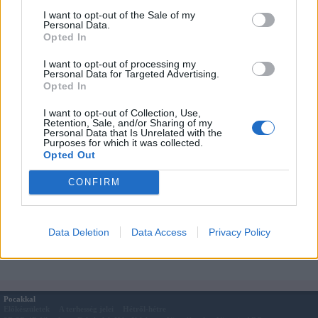
kellemes vaníliás íze lesz a tejnek.
I want to opt-out of the Sale of my
Personal Data.
Egészségetekre!
Opted In
Feltöltötte:
Adrienn
.
I want to opt-out of processing my
Töltsd fel
Te is kreatív- és játékötleteidet, receptjeidet, hogy mi is
Personal Data for Targeted Advertising.
kipróbálhassuk!
Opted In
Megosztás:
I want to opt-out of Collection, Use,
Retention, Sale, and/or Sharing of my
Kapcsolódó cikkek
Personal Data that Is Unrelated with the
Bodzaszörp bogyóból
Purposes for which it was collected.
Opted Out
Barack turmix
Házi készítésű szörp meggyből
CONFIRM
Rizstej házilag
Bodzaszörp, ahogy én csinálom
Eper turmix
Orgona szörp
Data Deletion
Data Access
Privacy Policy
Hagymából tea köhögésre
Pocakkal
Előkészületek
A terhesség jelei
Hétről-hétre