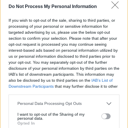
1/2 csésze napraforgó csíra,
Do Not Process My Personal Information
1 ek méz,
1/2 kk vanília kivonat,
1 csipet só,
If you wish to opt-out of the sale, sharing to third parties, or
2 csésze víz.
processing of your personal or sensitive information for
targeted advertising by us, please use the below opt-out
Az elkészítés menete:
section to confirm your selection. Please note that after your
Diótej:
opt-out request is processed you may continue seeing
interest-based ads based on personal information utilized by
A vanília kivonaton kívül az összes hozzávalót tegyük egy közepes méretű
us or personal information disclosed to third parties prior to
turmixolóedénybe, öntsük föl 1 csésze vízzel, majd alaposan turmixoljuk
krémes állagúra. Adjuk hozzá a többi vizet, és keverjük egyenletesre. Majd
your opt-out. You may separately opt-out of the further
vegyünk el belőle 1 dl-t, és azt forraljuk fel a vanília kivonattal. Ha kihűlt,
disclosure of your personal information by third parties on the
keverjük a már elkészített, krémes diótejünkhöz, ezzel tegyük ízletesebbé.
IAB’s list of downstream participants. This information may
Ha valaki édesebben szereti, nyugodtan tehet bele több mézet.
also be disclosed by us to third parties on the
IAB’s List of
Mandulatej:
Downstream Participants
that may further disclose it to other
A héjától megtisztított mandulát daráljuk le, majd a napraforgó csírákkal
third parties.
turmixoljuk össze 2 dl vizet használva. A kész turmixunkat sűrű szűrőn,
vagy gézlapon szűrjük át, keverjük hozzá a sót és a mézet. A kész
Personal Data Processing Opt Outs
mandulatejet forraljuk fel egy kk vanília kivonattal, hogy kellemesebb íze
legyen.
I want to opt-out of the Sharing of my
personal data.
Reggeli ital gyanánt, süteményekbe tej helyett kiválló!
Opted In
Tipp:
vanília kivonat helyett használhatunk egész vanília rudat is, attól is