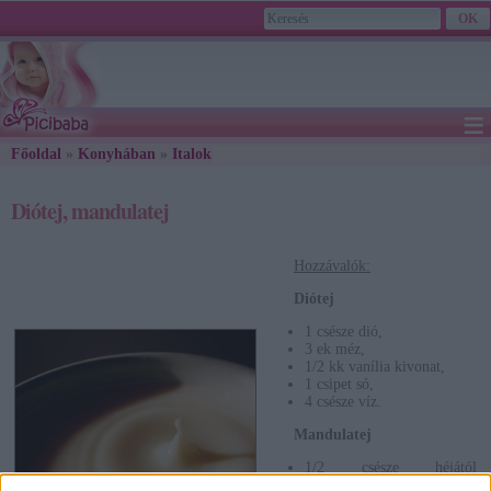
≡
Főoldal
»
Konyhában
»
Italok
» Diótej, mandulatej
2026. August 09., Sunday - Emőd napja
Diótej, mandulatej
Hozzávalók:
Diótej
1 csésze dió,
3 ek méz,
1/2 kk vanília kivonat,
1 csipet só,
4 csésze víz.
Mandulatej
1/2 csésze héjától
megtisztított mandula,