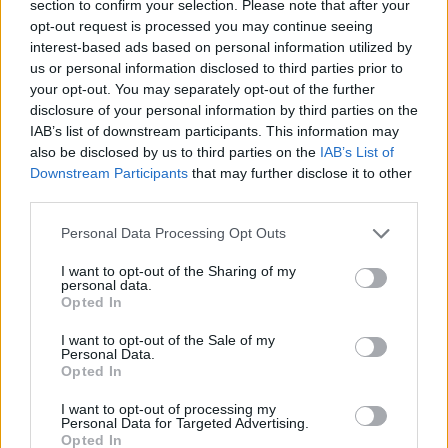
section to confirm your selection. Please note that after your
A kimagozott meggyet botturmixszal simára turmixolom. Édesítem,
opt-out request is processed you may continue seeing
hígítom, és már isszuk is.
interest-based ads based on personal information utilized by
Aki nem szereti a rostos szörpöket, az a magozott meggy levét igya, a
us or personal information disclosed to third parties prior to
meggy húsát pedig süteményekbe is teheti, vagy joghurttal, kefirrel,
your opt-out. You may separately opt-out of the further
müzlivel elkanalazgathatja.
disclosure of your personal information by third parties on the
Aki főzött szörpöt szeretne, az a meggy kipréselt levéhez keverjen
IAB’s list of downstream participants. This information may
literenként 50 dkg cukrot (van, aki sokkal kevesebbet, van, aki sokkal
also be disclosed by us to third parties on the
IAB’s List of
többet szokott bele tenni), 20 percig forralja, és tiszta üvegekbe, kevés
Downstream Participants
that may further disclose it to other
tartósítószert a tetejére szórva télére is elteheti, de frissen az igazi.
third parties.
Vízzel hígítva készítünk belőle finom, frissítő üdítőt.
Personal Data Processing Opt Outs
Feltöltötte:
BettyBlue
. Köszönet érte.
Töltsd fel
Te is kreatív- és játékötleteidet, receptjeidet, hogy mi is
I want to opt-out of the Sharing of my
kipróbálhassuk!
personal data.
Opted In
Megosztás:
I want to opt-out of the Sale of my
Personal Data.
Kapcsolódó cikkek
Opted In
Bodzaszörp bogyóból
I want to opt-out of processing my
Bodzaszörp, ahogy én csinálom
Personal Data for Targeted Advertising.
Orgona szörp
Opted In