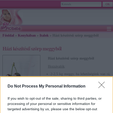
≡
Főoldal
»
Konyhában
»
Italok
» Házi készítésű szörp meggyből
2026. August 08., Saturday - László napja
Házi készítésű szörp meggyből
Házi készítésű szörp meggyből
Hozzávalók
:
2-2,5 kg meggy, ha lehetőségünk van rá,
cigánymeggyet vegyünk,
ízlés szerint édesíthetjük cukorral,
Do Not Process My Personal Information
mézzel, xilitollal, nádcukorral, ki, mit
kedvel.
If you wish to opt-out of the sale, sharing to third parties, or
Az elkészítés menete:
processing of your personal or sensitive information for
targeted advertising by us, please use the below opt-out
A meggyet megmosom, egy nagy tálba teszem és kimagozom.