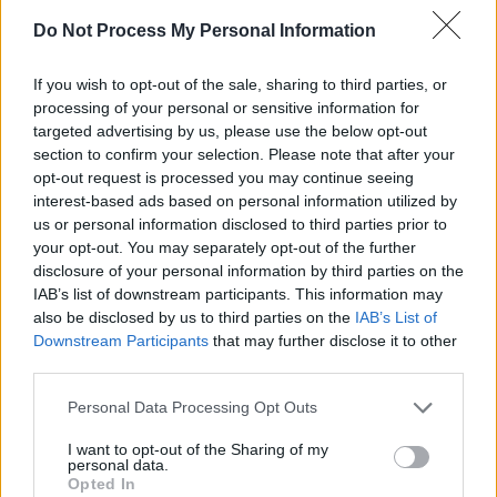
Do Not Process My Personal Information
If you wish to opt-out of the sale, sharing to third parties, or
processing of your personal or sensitive information for
targeted advertising by us, please use the below opt-out
section to confirm your selection. Please note that after your
opt-out request is processed you may continue seeing
interest-based ads based on personal information utilized by
us or personal information disclosed to third parties prior to
Magyarországon kedvelt búcsú nap. Az ünnepségen játszott játékok és
your opt-out. You may separately opt-out of the further
desszertek jeles darabja a dió volt. Így diós süteményekben nem volt hiány,
a gyerekek meg diógurító versenyt, arany dió kereső versenyt játszottak.
disclosure of your personal information by third parties on the
IAB’s list of downstream participants. This information may
Az hívő asszonyok "Mária jelenést" remélve a szabadban, a határra
also be disclosed by us to third parties on the
IAB’s List of
kigyalogolva várták a napfelkeltét. Azt tartották, hogy az arra érdemesek
megpillanthatják a nap első sugarainál Kisasszonyunkat.
Downstream Participants
that may further disclose it to other
third parties.
Ha ezen a napon esik az eső, esős ősz várható.
A hegyekben élő szőlős gazdák reménykedtek benne, hogy Kisasszony nap
Personal Data Processing Opt Outs
hajnalán nem fog fagyni, mert akkor az hosszú, meleg ősz várható,
ellenkező esetben hideg és rossz szőlőtermés:
I want to opt-out of the Sharing of my
personal data.
Az őszi gabona vetést is ezen a napon kezdték meg, hagyomány volt az
Opted In
elvetendő búzát Kisasszony napján kiteríteni hajnalban a szabad ég alá,