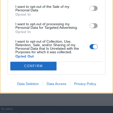
hogy a hajnali harmat által a Jóisten megszentelje azt, hogy bőséges termést
I want to opt-out of the Sale of my
hozzon.
Personal Data.
"Szeptemberi meleg éjszakák finom bort érlelnek.
Opted In
Ha hidegre fordulnak Máriák, savanyúak lesznek."
I want to opt-out of processing my
Personal Data for Targeted Advertising.
Opted In
Megosztás:
I want to opt-out of Collection, Use,
Retention, Sale, and/or Sharing of my
Kapcsolódó cikkek
Personal Data that Is Unrelated with the
Purposes for which it was collected.
Szent Iván éj (Keresztelő Szent János ünnepe) - június 24. előestéje
Opted Out
Apák napja
Sándor - József - Benedek, zsákban hozzák a meleget
CONFIRM
Nagyböjt régen és ma
Franciska napja - március 9.
Hamvazószerda
Data Deletion
Data Access
Privacy Policy
Farsang
Bálint napja (február 14.)
Pocakkal
Előkészületek
A terhesség jelei
Hétről-hétre