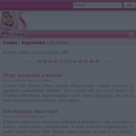
≡
Főoldal
»
Kisgyerekkel
» Archívum
2026. August 09., Sunday - Emőd napja
Korábbi cikkek száma a témában:
602
.
«
‹
...
39
40
41
42
43
[44]
45
46
47
48
49
...
›
»
Mi így ünnepeljük a húsvétot
Kisgyerekkel
»
Humoros, érdekes
A zsidó nép minden évben egyszer elfogyasztotta a páska vacsorát az
egyiptomi szabadulásuk emlékére. Mi is történt sok ezer évvel ezelőtt? A
fáraóhoz ment Mózes, hogy elengedje a zsidó népet a fogságból. De a fáraó
nem engedett ennek a kérésnek, nem engede...
Foltoskodjunk hímes tojást
Kisgyerekkel
»
Kézügyesség
A húsvéti tojást crazy patchwork technikával készítettem, csak nem annyira
őrülten, hanem szépen, párhuzamosan. A tojást a háttérre ráapplikáltam, és
szabad kézzel tűztem. Nem sikerült valami szépen, de nem is ez a lényeg.