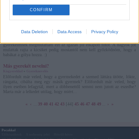
Három eredményhirdetéssel is adósotok maradtam. Ezt szeretném most
pótolni. Szeretettel gratulálok Gönczy Dorián Bencének Budapestről a
CONFIRM
Babavédő Szépe 2014. versenyen, Kiss Kirának Kunfehértóról a Kezdődik
az iskola 2014. versenyen és Molnár Adriánnak Füze...
Vicces fotók 1.
Data Deletion
Data Access
Privacy Policy
Kisgyerekkel
»
Humoros, érdekes
Nézzétek csak milyen jól elkapott fotót találtam az interneten! A
gyerekeimnek megmutattam ezt az igazán jól elkapott fotót. A nagyok jót
mulattak rajta a kicsiket pedig mostantól nem kell győzködnöm, hogy a
babákat a gólya hozza. :)
Más gyerekét nevelni?
Kisgyerekkel
»
Gyereknevelés
Előfordult már veled, hogy a gyermekedet a szemed láttára ütötte, lökte,
rángatta, cibálta meg egy másik gyermek? Előfordult már veled, hogy
ilyen esetben lefagytál, mert a döbbenettől semmi nem jutott az eszedbe?
Marta már a lelkedet utólag, hogy miért...
«
‹
...
39
40
41
42
43
[44]
45
46
47
48
49
...
›
»
Pocakkal
Előkészületek
A terhesség jelei
Hétről-hétre