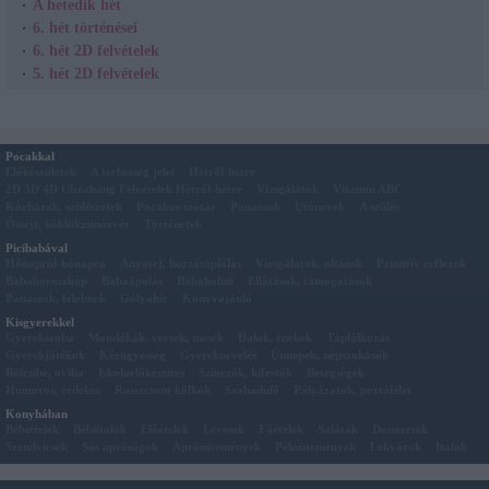
A hetedik hét
6. hét történései
6. hét 2D felvételek
5. hét 2D felvételek
Pocakkal
Előkészületek
A terhesség jelei
Hétről-hétre
2D 3D 4D Ultrahang Felvételek Hétről-hétre
Vizsgálatok
Vitamin ABC
Kórházak, szülészetek
Pocakos szótár
Panaszok
Utónevek
A szülés
Őssejt, köldökzsinórvér
Történetek
Picibabával
Hónapról-hónapra
Anyatej, hozzátáplálás
Vizsgálatok, oltások
Primitív reflexek
Babahoroszkóp
Babaápolás
Babaholmi
Ellátások, támogatások
Panaszok, félelmek
Gólyahír
Könyvajánló
Kisgyerekkel
Gyerekszoba
Mondókák, versek, mesék
Dalok, énekek
Táplálkozás
Gyerekjátékok
Kézügyesség
Gyereknevelés
Ünnepek, népszokások
Bölcsibe, oviba
Iskolaelőkészítés
Színezők, kifestők
Betegségek
Humoros, érdekes
Rosszcsont kölkök
Szabadidő
Pályázatok, portálélet
Konyhában
Bébiételek
Bébiitalok
Előételek
Levesek
Főételek
Saláták
Desszertek
Szendvicsek
Sós apróságok
Aprósütemények
Péksütemények
Lekvárok
Italok