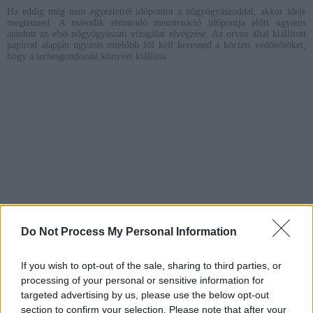
Ha eddig még nem egyeztettél időpontot a nőgyógyászoddal, akkor ideje
megtenned. A második elmaradó menstruáció időpontja előtt ugyanis
ajánlott az első nőgyógyászati vizsgálat elvégzése. Az orvos által kiállított
papírod alapján ugyanis mielőbb föl kell keresned a körzeti védőnőtöket,
hogy a terhesgondozási könyvet kiállítsa.
Do Not Process My Personal Information
If you wish to opt-out of the sale, sharing to third parties, or
processing of your personal or sensitive information for
targeted advertising by us, please use the below opt-out
section to confirm your selection. Please note that after your