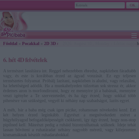
≡
Főoldal
»
Pocakkal
»
2D 3D 4D Ultrahang Felvételek Hétről-hétre
2026. August 10., Monday - Lőrinc napja
» 6. h
6. hét 4D felvételek
A természet lassításra int. Reggel nehezebben ébredsz, napközben fáradtabb
vagy, és este is korábban érzed az ágyad vonzását. Ez egy teljesen
természetes folyamat. Próbálj lazítani, napközben is aludni, vagy relaxálni,
ha lehetőséged adódik. Ha a munkahelyeden túlzottan sok stressz ér, akkor
érdemes azon is morfondírozni, hogy ez mennyire jó a babának, mennyire
veszi igénybe a Te szervezetedet, és ha úgy érzed, hogy sokkal több
pihenésre van szükséged, vegyél ki néhány nap szabadságot, lazíts egyet.
A méh, bár a baba még csak igen picike, rohamosan növekedni kezd. Ezt
két helyen érzed leginkább. Egyrészt a megnövekedett méret a
húgyhólyagod befogadóképességét csökkenti, így úgy érzed, hogy non-stop
pipilned kell. Másrészt pedig a ruháid bizonyulhatnak szűknek. Ideje tehát
lassan bővíteni a ruhatáradat néhány nagyobb méretű, vagy kifejezetten
kismamáknak készült ruhadarabokkal.