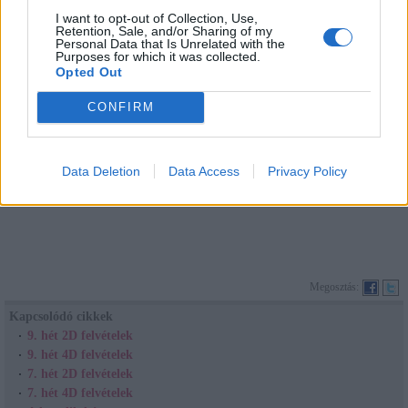
I want to opt-out of Collection, Use,
Retention, Sale, and/or Sharing of my
Personal Data that Is Unrelated with the
Purposes for which it was collected.
Opted Out
CONFIRM
Data Deletion
Data Access
Privacy Policy
Megosztás:
Kapcsolódó cikkek
9. hét 2D felvételek
9. hét 4D felvételek
7. hét 2D felvételek
7. hét 4D felvételek