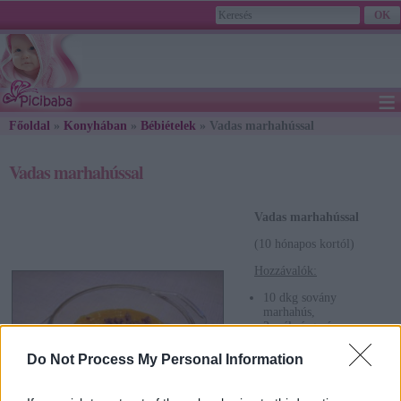
≡
Főoldal
»
Konyhában
»
Bébiételek
2026. August 08., Saturday - László napja
» Vadas marhahússal
Vadas marhahússal
Vadas marhahússal
(10 hónapos kortól)
Hozzávalók:
10 dkg sovány
marhahús,
2 szál sárgarépa,
1 szál fehérrépa,
1 pici fej vöröshagyma,
Do Not Process My Personal Information
1 db közepes nagyságú
burgonya,
1 kicsi zellergumó,