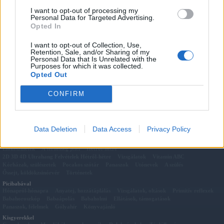
Megosztás:
I want to opt-out of processing my
Personal Data for Targeted Advertising.
Kapcsolódó cikkek
Opted In
Édesköménygumó főzelék
Vitaminbomba
I want to opt-out of Collection, Use,
Eperpüré
Retention, Sale, and/or Sharing of my
Personal Data that Is Unrelated with the
Rakott kel (10 hónapos kortól)
Purposes for which it was collected.
Reggeli müzli
Opted Out
Répás bébiétel receptek 4-6 hónapos babáknak
Szelídgesztenye sütése
CONFIRM
Túrós rudacskák
Data Deletion
Data Access
Privacy Policy
Pocakkal
Előkészületek
A terhesség jelei
Hétről-hétre
2D 3D 4D Ultrahang Felvételek Hétről-hétre
Vizsgálatok
Vitamin ABC
Kórházak, szülészetek
Pocakos szótár
Panaszok
Utónevek
A szülés
Őssejt, köldökzsinórvér
Történetek
Picibabával
Hónapról-hónapra
Anyatej, hozzátáplálás
Vizsgálatok, oltások
Primitív reflexek
Babahoroszkóp
Babaápolás
Babaholmi
Ellátások, támogatások
Panaszok, félelmek
Gólyahír
Könyvajánló
Kisgyerekkel