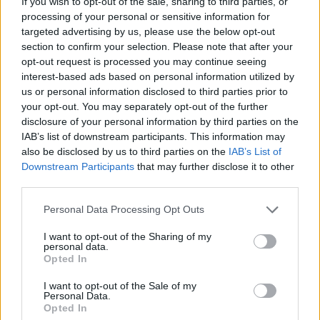
If you wish to opt-out of the sale, sharing to third parties, or
2 ek joghurt,
processing of your personal or sensitive information for
1 tk rizsliszt,
targeted advertising by us, please use the below opt-out
picike só,
mogyorónyi babérlevél.
section to confirm your selection. Please note that after your
opt-out request is processed you may continue seeing
(Elkészítési idő: 50 perc)
interest-based ads based on personal information utilized by
us or personal information disclosed to third parties prior to
Az elkészítés menete:
your opt-out. You may separately opt-out of the further
A marhahúst megmossuk és kis darabokra vágjuk. Bő vízben feltesszük
disclosure of your personal information by third parties on the
főni. Ha forr, habját leszedjük. 20 perc főzés után hozzáadjuk a tisztított és
IAB’s list of downstream participants. This information may
nagyra szeletelt zöldségeket meg a babérlevelet. Egy picit megsózzuk.
also be disclosed by us to third parties on the
IAB’s List of
Puhára főzzük.
Downstream Participants
that may further disclose it to other
Mikor kész, a húst kiszedjük a léből, és ledaráljuk. A babérlevelet kidobjuk.
third parties.
A zöldségeket leturmixoljuk vagy villával összetörjük, és visszatesszük a
lábasba. A joghurtot a rizsliszttel elkeverjük és hozzáöntjük a zöldséghez.
Personal Data Processing Opt Outs
Ha szükséges kevés főzőlét adunk hozzá. Folyamatosan kevergetve
felforraljuk hogy besűrűsödjön.
I want to opt-out of the Sharing of my
Jó étvágyat kívánok!
personal data.
Opted In
A receptet és a fotót beküldte:
Kiss Lászlóné
(Budapest
)
.
Köszönet érte!
I want to opt-out of the Sale of my
Töltsd fel
Te is kreatív- és játékötleteidet, receptjeidet, hogy mi is
Personal Data.
kipróbálhassuk!
Opted In