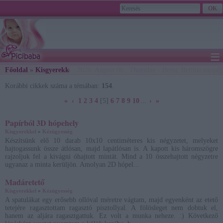
≡
Főoldal
»
Kisgyerekkel
»
2026. August 06., Thursday - Berta, Bettina napja
Kézügyesség
» Archívum
Korábbi cikkek száma a témában:
154
.
«
‹
1
2
3
4
[5]
6
7
8
9
10
...
›
»
Papírból 3D hópehely
Kisgyerekkel
»
Kézügyesség
Készítsünk elő 10 darab 10x10 centiméteres kis négyzetet, melyeket
hajtogassunk össze átlósan, majd lapátlósan is. A kapott kis háromszögre
rajzoljuk fel a kivágni óhajtott mintát. Mind a 10 összehajtott négyzetre
ugyanaz a minta kerüljön. Amolyan 2D hópel...
Madáretető
Kisgyerekkel
»
Kézügyesség
A spatulákat egy erősebb ollóval méretre vágtam, majd egyenként az etető
tetejére ragasztottam ragasztó pisztollyal. A fölösleget nem dobtuk el,
hanem az aljára ragasztgattuk. Ez volt a munka neheze. :) Következő