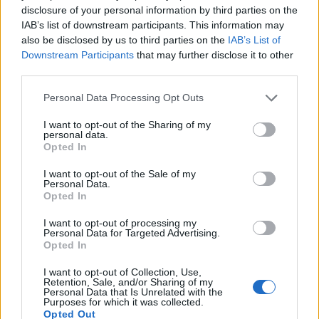
disclosure of your personal information by third parties on the
ajándékot, a tetejére hatalmas masnit téve biztosan mindenkinek elakad a
lélegzete. Használhatod az előző évről megmaradt...
IAB’s list of downstream participants. This information may
also be disclosed by us to third parties on the
IAB’s List of
Vasaltgyöngy díszek a karácsonyfára
Downstream Participants
that may further disclose it to other
Kisgyerekkel
»
Kézügyesség
third parties.
A kiválasztott sablonra a gondosan kiválasztott, színes gyöngyöket egymás
mellé, a tüskékre helyeztem. Igyekeztem mindegyikhez sokféle színt
választani, nehogy úgy járjak, hogy a végén megmarad sok-sok fekete
Personal Data Processing Opt Outs
gyöngy. Figyelj arra, hogy a gyermekeddel együt...
I want to opt-out of the Sharing of my
Illatosító narancshéjakból
personal data.
Kisgyerekkel
»
Kézügyesség
Opted In
A narancs héját apró négyzetekre, háromszögekre vágom, és felfűzögetjük
egy drótra az egészet. Egy narancsból körülbelül egy illatosító készülhet el.
I want to opt-out of the Sale of my
A kis négyzeteket, háromszögeket egy drótra feltűzögetjük, vigyázva arra,
Personal Data.
hogy a végével az ujjunkat ne...
Opted In
Varrott díszek a fára
I want to opt-out of processing my
Kisgyerekkel
»
Kézügyesség
Personal Data for Targeted Advertising.
Sablont készítünk a kívánt formában, megtervezzünk, hogy a kívánt forma
Opted In
melyik része milyen anyagból készítendő. A sablon segítségével kiszabjuk a
formákat, ügyelve arra, hogy legalább fél centiméter varrásszélességet
I want to opt-out of Collection, Use,
ráhagyjunk. A félbevágott részeket var...
Retention, Sale, and/or Sharing of my
Personal Data that Is Unrelated with the
Ezüstös virág alufóliából
Purposes for which it was collected.
Opted Out
Kisgyerekkel
»
Kézügyesség