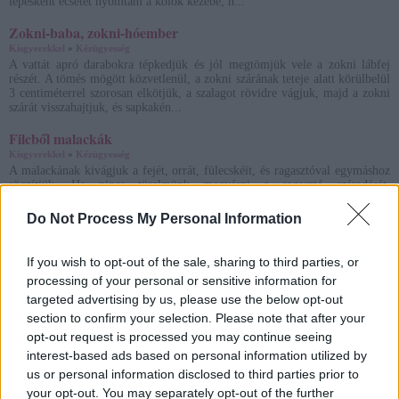
lépésként ecsetet nyomtam a kölök kezébe, h...
Zokni-baba, zokni-hóember
Kisgyerekkel
»
Kézügyesség
A vattát apró darabokra tépkedjük és jól megtömjük vele a zokni lábfej
részét. A tömés mögött közvetlenül, a zokni szárának teteje alatt körülbelül
3 centiméterrel szorosan elkötjük, a szalagot rövidre vágjuk, majd a zokni
szárát visszahajtjuk, és sapkakén...
Filcből malackák
Kisgyerekkel
»
Kézügyesség
A malackának kivágjuk a fejét, orrát, fülecskéit, és ragasztóval egymáshoz
rögzítjük. Ha nincs türelmünk megvárni a ragasztó száradását,
használhatunk ragasztó pisztolyt is, azzal pillanatok alatt elkészülhetünk a
munkánkkal.
Do Not Process My Personal Information
Diódíszek
If you wish to opt-out of the sale, sharing to third parties, or
Kisgyerekkel
»
Kézügyesség
A diókat alaposan megtisztítom, újságpapírra helyezem, és nyílt térben (pl.
processing of your personal or sensitive information for
balkonon) minden oldalról egyenletesen lefújom a bronz színű festékkel. A
targeted advertising by us, please use the below opt-out
festés történhet több lépésben is. Ha az egyik oldalát lefestettük, akkor
section to confirm your selection. Please note that after your
hagyjuk egy fél órát száradni, m...
opt-out request is processed you may continue seeing
Masni készítés ajándékok tetejére
interest-based ads based on personal information utilized by
Kisgyerekkel
»
Kézügyesség
us or personal information disclosed to third parties prior to
A karácsonyi ajándékok csomagolását nagyon egyszerűen megoldhatjuk.
your opt-out. You may separately opt-out of the further
Akár újságpapírba, vagy előre megfestett papírba csomagoljuk is az