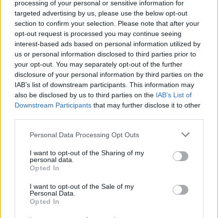
processing of your personal or sensitive information for
targeted advertising by us, please use the below opt-out
section to confirm your selection. Please note that after your
Mi is a hisztizés?
opt-out request is processed you may continue seeing
interest-based ads based on personal information utilized by
A "hiszti" nagyjából azt a helyzetet takarja, amikor gyermeke már nem
képes uralkodni vágyain, és egyre inkább belelovalja magát a dühöngésbe.
us or personal information disclosed to third parties prior to
Visíthat, sírhat, rugdoshat vagy kiabálhat, a padlóra vetheti magát, vagy
your opt-out. You may separately opt-out of the further
akár begörbítheti a hátát, ha ön fel akarja venni, esetleg még meg is ütheti
disclosure of your personal information by third parties on the
önt.
IAB’s list of downstream participants. This information may
A hisztizés tarthat egy perctől akár félóráig is – a megrögzött hisztizőké
also be disclosed by us to third parties on the
IAB’s List of
még tovább is. A gyermeke még a lélegzetét is visszatarthatja, hogy felhívja
Downstream Participants
that may further disclose it to other
magára a figyelmet. Hogy az eset mindkettőjüket nagymértékben felizgatja,
nem kétséges. Ám a kisgyermek nem tudja még, hogyan birkózzon meg az
third parties.
őt elöntő érzelmek árjával, önnek viszont – évei , felnőttsége tükrében -
meg kell oldania egy kínos helyzetet, melyben nagymértékű
Personal Data Processing Opt Outs
energiaáramlással kell - akár nyilvános helyen is – szembesülnie.
Mikor kezdik a gyerekek?
I want to opt-out of the Sharing of my
personal data.
A kétéves kisgyermek már rengeteg aranyos dolgot produkál, de azt is el
Opted In
kell ismerni, hogy ez az az idő, amikor a kis szárnybontogató
érdekérvényesítő módszerként a hisztihez nyúl, melyet akár egy-két éven
I want to opt-out of the Sale of my
keresztül is megpróbál alkalmazni.
Personal Data.
Opted In
Néha már az egy éves kor táján is előfordul, hogy a kicsik,
elégedetlenkedve helyzetükkel, rugdosással, visítással, a fejük ütögetésével