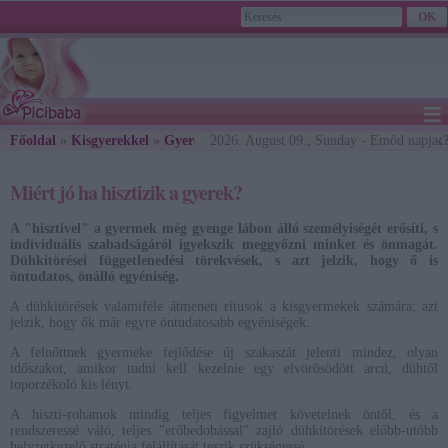
≡
Főoldal
»
Kisgyerekkel
»
Gyereknevelés
2026. August 09., Sunday - Emőd napja
» Miért jó ha hisztizik a gyerek
Miért jó ha hisztizik a gyerek?
A "hisztivel" a gyermek még gyenge lábon álló személyiségét erősíti, s
individuális szabadságáról igyekszik meggyőzni minket és önmagát.
Dühkitörései függetlenedési törekvések, s azt jelzik, hogy ő is
öntudatos, önálló egyéniség.
A dühkitörések valamiféle átmeneti rítusok a kisgyermekek számára; azt
jelzik, hogy ők már egyre öntudatosabb egyéniségek.
A felnőttnek gyermeke fejlődése új szakaszát jelenti mindez, olyan
időszakot, amikor tudni kell kezelnie egy elvörösödött arcú, dühtől
toporzékoló kis lényt.
A hiszti-rohamok mindig teljes figyelmet követelnek öntől, és a
rendszeressé váló, teljes "erőbedobással" zajló dühkitörések előbb-utóbb
helyzetkezelő stratégia felállítását teszik szükségessé.