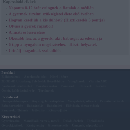
Kapcsolódó cikkek
Naponta 8-12 órát csüngnek a fiatalok a médián
A gyermek érzelmi szükségletei élete első éveiben
Hogyan kezeljük a kis dühöst? (Hisztikezelés 5 pontja)
Olvass a gyerek rajzából!
A hiszti és leszerelése
Okosabb lesz az a gyerek, akit babusgat az édesanyja
6 tipp a nyugalom megőrzéséhez - Hiszti helyzetek
Csinálj magadnak szabadidőt
Pocakkal
Előkészületek
A terhesség jelei
Hétről-hétre
2D 3D 4D Ultrahang Felvételek Hétről-hétre
Vizsgálatok
Vitamin ABC
Kórházak, szülészetek
Pocakos szótár
Panaszok
Utónevek
A szülés
Őssejt, köldökzsinórvér
Történetek
Picibabával
Hónapról-hónapra
Anyatej, hozzátáplálás
Vizsgálatok, oltások
Primitív reflexek
Babahoroszkóp
Babaápolás
Babaholmi
Ellátások, támogatások
Panaszok, félelmek
Gólyahír
Könyvajánló
Kisgyerekkel
Gyerekszoba
Mondókák, versek, mesék
Dalok, énekek
Táplálkozás
Gyerekjátékok
Kézügyesség
Gyereknevelés
Ünnepek, népszokások