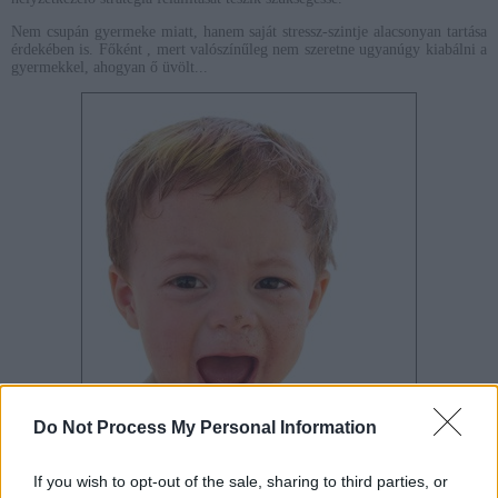
Nem csupán gyermeke miatt, hanem saját stressz-szintje alacsonyan tartása
érdekében is. Főként , mert valószínűleg nem szeretne ugyanúgy kiabálni a
gyermekkel, ahogyan ő üvölt...
Do Not Process My Personal Information
If you wish to opt-out of the sale, sharing to third parties, or