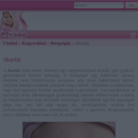
≡
Főoldal
»
Kisgyerekkel
»
Betegségek
2026. August 09., Sunday - Emőd napja
» Skarlát
Skarlát
A
skarlát
(más néven vörheny) egy cseppfertőzéssel terjedő, igen gyakori,
gyermekkori fertőző betegség. A betegséget egy baktérium okozza,
melynek neve Streptococcus pyogenes, ami olyan baktériumot termel,
melynek hatására kiütések jelennek meg a bőrön. Általában óvodáskorban,
vagy alsó tagozatos korban veszélyezteti a gyerekeket. Csecsemőkorban az
anyatejjel átvitt ellenanyagok gyakorlatilag teljesen védetté teszik a babát,
de felnőtt korban nem élvezünk védettséget. Körülbelül egy hét lappangási
ideje van, ami idő alatt magas láz, torokfájdalom, nyakon lévő
nyirokcsomók duzzanata jelentkezik, ezáltal a gyermek étvágytalanabb,
mert a fájdalom miatt nem esik jól nyelnie.