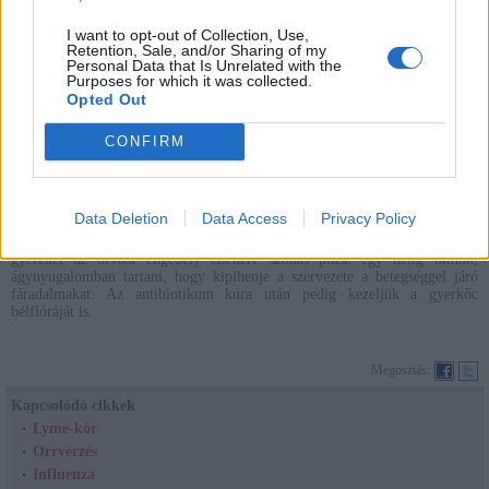
I want to opt-out of Collection, Use,
Retention, Sale, and/or Sharing of my
Personal Data that Is Unrelated with the
Purposes for which it was collected.
Opted Out
Gyógymód
CONFIRM
Az antibiotikum szedésével a panaszok 1-2 napon belül enyhülnek, de a
gyógyszer szedését nem szabad abbahagyni, csak akkor, ha az orvos is
engedi. A betegség ideje alatt a lázat csillapítani kell. A kezelés 3. napjától a
Data Deletion
Data Access
Privacy Policy
beteg nem fertőz, de közösségbe még 2-3 napig nem mehet, a gyógyszert
pedig viszonylag sokáig, gyakran 10 napig is szednie kell. A skarlátos
gyereket az orvosi engedély ellenére szokás plusz egy hétig otthon,
ágynyugalomban tartani, hogy kipihenje a szervezete a betegséggel járó
fáradalmakat. Az antibiotikum kúra után pedig kezeljük a gyerkőc
bélflóráját is.
Megosztás:
Kapcsolódó cikkek
Lyme-kór
Orrvérzés
Influenza