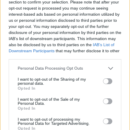
megdagadnak. A torok jellegzetesen skarlátvörös színűre változik, a tüszők
section to confirm your selection. Please note that after your
gennyesen gyulladtak.
opt-out request is processed you may continue seeing
interest-based ads based on personal information utilized by
A skarlátot sajnos többször is el lehet kapni, védettség nem alakul ki a
szervezetben, illetve védőoltás sincs ellene. Kezelni egyszerűen
us or personal information disclosed to third parties prior to
antibiotikummal lehetséges, ha nem allergiás a beteg a penicilinre, akkor
your opt-out. You may separately opt-out of the further
azt tartalmazó készítményt fog felírni az orvos. Ha nem szeretnénk a
disclosure of your personal information by third parties on the
gyermeknek antibiotikumot adni, akkor is meggyógyul magától, csak
hosszabb ideig tart a gyógyulás, és ez esetben szövődmények léphetnek föl.
IAB’s list of downstream participants. This information may
Nevezetesen szívizom gyulladása, tüdőgyulladás, orrmandula vagy
also be disclosed by us to third parties on the
IAB’s List of
garatmandula tályogja, esetleg ízületi betegségek.
Downstream Participants
that may further disclose it to other
third parties.
Personal Data Processing Opt Outs
I want to opt-out of the Sharing of my
personal data.
Opted In
I want to opt-out of the Sale of my
Personal Data.
Opted In
I want to opt-out of processing my
Personal Data for Targeted Advertising.
Opted In