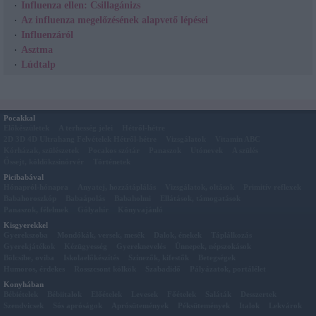
Influenza ellen: Csillagánizs
Az influenza megelőzésének alapvető lépései
Influenzáról
Asztma
Lúdtalp
Pocakkal
Előkészületek
A terhesség jelei
Hétről-hétre
2D 3D 4D Ultrahang Felvételek Hétről-hétre
Vizsgálatok
Vitamin ABC
Kórházak, szülészetek
Pocakos szótár
Panaszok
Utónevek
A szülés
Őssejt, köldökzsinórvér
Történetek
Picibabával
Hónapról-hónapra
Anyatej, hozzátáplálás
Vizsgálatok, oltások
Primitív reflexek
Babahoroszkóp
Babaápolás
Babaholmi
Ellátások, támogatások
Panaszok, félelmek
Gólyahír
Könyvajánló
Kisgyerekkel
Gyerekszoba
Mondókák, versek, mesék
Dalok, énekek
Táplálkozás
Gyerekjátékok
Kézügyesség
Gyereknevelés
Ünnepek, népszokások
Bölcsibe, oviba
Iskolaelőkészítés
Színezők, kifestők
Betegségek
Humoros, érdekes
Rosszcsont kölkök
Szabadidő
Pályázatok, portálélet
Konyhában
Bébiételek
Bébiitalok
Előételek
Levesek
Főételek
Saláták
Desszertek
Szendvicsek
Sós apróságok
Aprósütemények
Péksütemények
Italok
Lekvárok