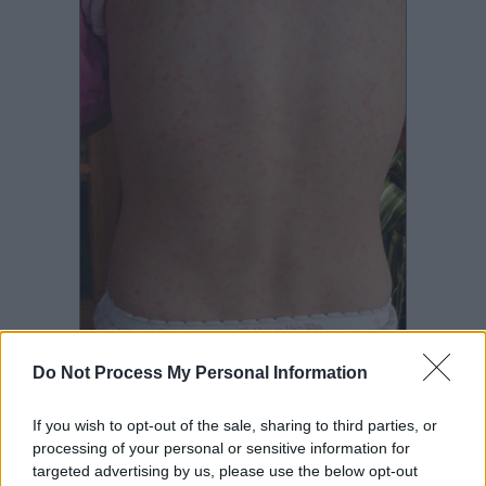
Do Not Process My Personal Information
A lappangási idő leteltével apró bőrkiütések jelennek meg a betegen.
Általában először a testhajlatokban, majd ezek az apró pöttyök
If you wish to opt-out of the sale, sharing to third parties, or
összefolynak, szinte egységes bőrpírnek látszanak. A nyelven vastag fehér
processing of your personal or sensitive information for
lepedéklerakódás figyelhető meg eleinte, majd annak leválását követően
targeted advertising by us, please use the below opt-out
szinte málnára emlékeztető lesz a nyelv kinézete, az apró ízlelőbimbói