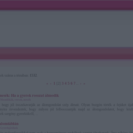
kek száma a témában:
1532
.
«
‹
1
[2]
3
4
5
6
7
...
›
»
esék: Ha a gyerek rosszat álmodik
»
Mondókák, versek, mesék
k, hogy jól összekavarják az álomgondolat szép álmait. Olyan buzgón törték a fejüket úja
nnyira örvendeztek, hogy milyen jól felbosszantják majd az álomgondolatot, hogy köz
ek szegény gyerekükről, ...
alomtáblán
»
Gyerekjátékok