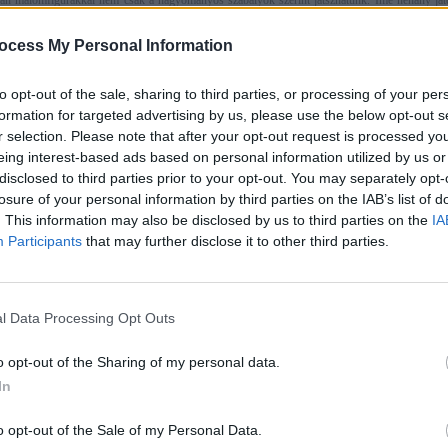
án malomfigurákkal nem csak a hagyományos szabályok szerint játszhatunk. Íme néhány játé
, nagyobbakkal is elkezdhetünk. Betűkirakó: nagyobbakkal, akik már ismerik a betűket, já
a figurákból ...
ocess My Personal Information
felvételek
3D 4D Ultrahang Felvételek Hétről-hétre
to opt-out of the sale, sharing to third parties, or processing of your per
lt a baba első székletének egy része. Ez a magzatszurok, vagy másként mekónium (mecon
en csak emésztett magzatvíz. Színét tekintve sötétzöld, az állaga pedig ragacsos, sűrű. Maj
formation for targeted advertising by us, please use the below opt-out s
dják meg egy picit,...
r selection. Please note that after your opt-out request is processed y
 egészséges táplálása
eing interest-based ads based on personal information utilized by us or
Anyatej, hozzátáplálás
disclosed to third parties prior to your opt-out. You may separately opt-
számára a legjobb élelem az anyatej, ami képes ideális táplálékot biztosítani a kic
losure of your personal information by third parties on the IAB’s list of
lődéséhez, növekedéséhez. A szoptatás páratlan biológiai és érzelmi hatást gyakorol a cs
. This information may also be disclosed by us to third parties on the
IA
szségére, kapcsola...
Participants
that may further disclose it to other third parties.
 szaktanácsadó válaszol- 1. rész
Panaszok, félelmek
bahordozó kendőt hány hónapos korától lehet alkalmazni? Schneiderné Diószegi Eszter: Újszü
g ahogy kibújt a baba. Vannak olyan felkötési módjai, amiknél egy nulla napos újszülöttet bele l
or függ...
l Data Processing Opt Outs
 csomókötés, masnikötés gyakorlása
o opt-out of the Sharing of my personal data.
»
Iskolaelőkészítés
zése és annak megkötése csomóra, majd masnira, egy igen komplex művelet. Összetett go
In
rialitást, fejlett finommotorikus képességet igényel. Az idegrendszeri érettség egy fontos mérfö
rá a csemete...
o opt-out of the Sale of my Personal Data.
letése