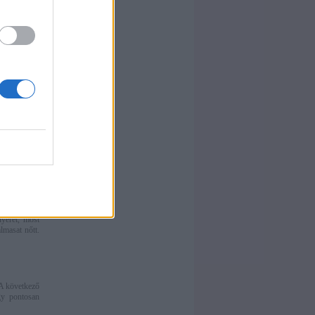
dig elment a
orvos dr. B.
 ellenanyag-
októl (külső
 az önállóan
felnőtteknek
nyeret, most
lmasat nőtt.
 A következő
gy pontosan