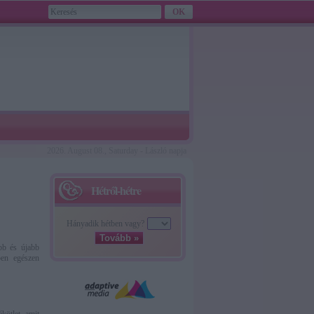
2026. August 08., Saturday - László napja
Hétről-hétre
Hányadik hétben vagy?
Tovább »
bb és újabb
ben egészen