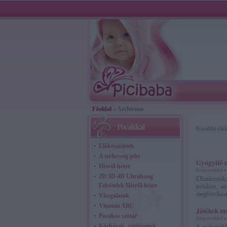
Főoldal
» Archívum
Pocakkal
Korábbi cik
Előkészületek
A terhesség jelei
Gyógyító m
Hétről-hétre
Kisgyerekkel
2D 3D 4D Ultrahang
Elhatároztá
Felvételek Hétről-hétre
tréfákon, a
megfeledkezt
Vizsgálatok
Vitamin ABC
Játékok m
Pocakos szótár
Kisgyerekkel
Kórházak, szülészetek