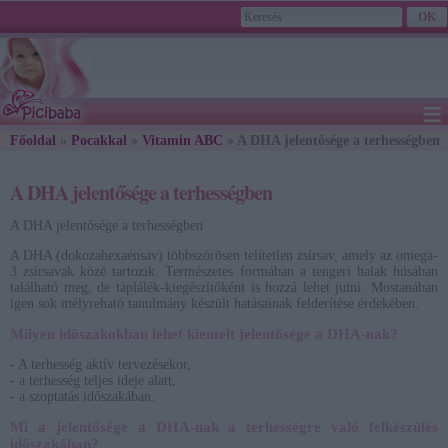
≡
Főoldal
»
Pocakkal
»
Vitamin ABC
2026. August 09., Sunday - Emőd napja
» A DHA jelentősége a terhességben
A DHA jelentősége a terhességben
A DHA jelentősége a terhességben
A DHA (dokozahexaénsav) többszörösen telítetlen zsírsav, amely az omega-
3 zsírsavak közé tartozik. Természetes formában a tengeri halak húsában
található meg, de táplálék-kiegészítőként is hozzá lehet jutni. Mostanában
igen sok mélyreható tanulmány készült hatásainak felderítése érdekében.
Milyen időszakokban lehet kiemelt jelentősége a DHA-nak?
- A terhesség aktív tervezésekor,
- a terhesség teljes ideje alatt,
- a szoptatás időszakában.
Mi a jelentősége a DHA-nak a terhességre való felkészülés
időszakában?