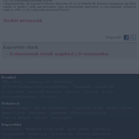
532-538, with permission from Elsevier.
3 Reprinted from: the Journal of Affective Disorders 69 (11-3), Hibbeln JR. Seafood consumption, the DHA
content of mother’s milk and prevalence rates of postpartum depression: a cross-national, ecological
analysis. 2002; 15-29, with permission from Elsevier.
További információk
Megosztás:
Kapcsolódó cikkek
A vénasszonyok elviszik magukkal a D-vitaminunkat
Pocakkal
Előkészületek
A terhesség jelei
Hétről-hétre
2D 3D 4D Ultrahang Felvételek Hétről-hétre
Vizsgálatok
Vitamin ABC
Pocakos szótár
Kórházak, szülészetek
Panaszok
Utónevek
A szülés
Őssejt, köldökzsinórvér
Történetek
Picibabával
Hónapról-hónapra
Anyatej, hozzátáplálás
Vizsgálatok, oltások
Primitív reflexek
Babahoroszkóp
Babaápolás
Babaholmi
Ellátások, támogatások
Panaszok, félelmek
Gólyahír
Könyvajánló
Kisgyerekkel
Gyerekszoba
Mondókák, versek, mesék
Dalok, énekek
Táplálkozás
Gyerekjátékok
Kézügyesség
Gyereknevelés
Ünnepek, népszokások
Bölcsibe, oviba
Iskolaelőkészítés
Színezők, kifestők
Betegségek