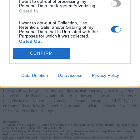
I want to opt-out of processing my
Születés után a gyermek az anyatejből veszi magához a DHA-t. A női tej
Personal Data for Targeted Advertising.
30-szor többet tartalmaz ebből a tápanyagból, mint más emlősöké,
Opted In
amennyiben az anya táplálkozása megfelelő. A későbbiekben bizonyos
halak, tej, hús és tojás fogyasztása, de az utóbbiak DHA tartalma függ az
állatok takarmányának a DHA tartalmától.
I want to opt-out of Collection, Use,
Retention, Sale, and/or Sharing of my
Terhességi és gyermekágyi depresszió
Personal Data that Is Unrelated with the
Purposes for which it was collected.
A terhesgondozóban az egyik határterületi kérdés a hangulati zavarok.
Opted Out
Érdeklődésre tarthatnak számot azok a vizsgálatok, melyek a gyermekágyi
depresszió kialakulásának megelőzésével foglalkoznak a DHA-val
CONFIRM
3
kapcsolatosan.
Elég DHA jut-e a kismama szervezetébe, ha vegyesen
táplálkozik?
Data Deletion
Data Access
Privacy Policy
Ha felmérést végeznénk, hogy melyik kismama mit tart egészséges
táplálkozásnak, akkor nagy különbségeket találnánk. Ehhez a tényhez
hozzájárul az, hogy nem mindig tudjuk azokat a tápanyagokat fogyasztani,
melyeket ideálisnak gondolunk. A terhesség kapcsán a szervezet
megnövekedett vitamin, nyomelem, ásványi anyag és DHA igényét
érdemes olyan készítménnyel biztosítanunk tehát, melynek összetétele
fedezi szervezetünk szükségletét.
Referenciák:
1 Clandinin MT, Chappel JE, : Intaruterine fatty acid accretion in human brain : implication for fatty acid
requirements. Early Hum Dev 1980 4:121-1292
Smuts CM, Huang M, Mundy D: A Randomized trial of decosahexaenoic acid supplementation during the
tird trimester of pregnancy Obstet Gynecol 2003;101 (3) 467-479
polyunsaturated fatty acids related to visual and neural development in breast-fed terms infants? 2001: