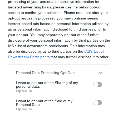
processing of your personal or sensitive information for
targeted advertising by us, please use the below opt-out
section to confirm your selection. Please note that after your
opt-out request is processed you may continue seeing
Hogyan hat a DHA a szervezetre?
interest-based ads based on personal information utilized by
us or personal information disclosed to third parties prior to
Milyen hatásai vannak a DHA-nak a terhesség első harmadában?
your opt-out. You may separately opt-out of the further
Fogamzás után hamarosan megkezdődik a magzati szervek fejlődése ezért
az az ideális, ha már akkor magasabb a nyomelemek, vitaminok – köztük a
disclosure of your personal information by third parties on the
DHA – szintje, amikor még a nő nem is tudja, hogy állapotos. Az ötödik
IAB’s list of downstream participants. This information may
héten, amikor éppen elmaradt a menstruáció, a magzat már 2 mm
also be disclosed by us to third parties on the
IAB’s List of
nagyságú, kezd kifejlődni a gerince, agya, izmai, csontjai és kezdetleges
szíve is.
Downstream Participants
that may further disclose it to other
third parties.
Az agy a leggyorsabban a terhesség alatt fejlődik. Az agy az a szerv, amely
a legtöbb zsírt tartalmazza a szervezetben. Nagy mennyiségben tartalmazza
a DHA-t.
Personal Data Processing Opt Outs
Ne felejtsük el, hogy a magzat teljesen az anyától szerzi be az összes
I want to opt-out of the Sharing of my
tápanyagot a gyors fejlődéshez, így a DHA-t is, ami a terhesség utolsó
personal data.
1
harmadában még gyorsabban épül be a májba, az agyba, ideghártyába.
Az
Opted In
terhesség alatt az anya DHA raktárai gyorsan csökkennek, mert nagy
mennyiségben kerül a fejlődő magzathoz. Csak fél év múlva kezdi
I want to opt-out of the Sale of my
2
megközelíteni a terhesség előtti szintet.
Personal Data.
Opted In
A DHA jelentősége szülés után