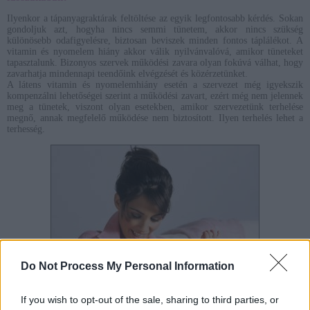
Ilyenkor a tápanyagraktárak feltöltése az egyik legfontosabb kérdés. Sokan
gondoljuk azt, hogyha nincs semmi tünetem, akkor nincs szükség
különösebb odafigyelésre, biztosan beviszek minden fontos táplálékot. A
vitamin és nyomelem hiány akkor válik nyilvánvalóvá, amikor tüneteket
tapasztalunk. Bizonyos szervek működési zavara olyan fokúvá válhat, hogy
zavarhatja mindennapi teendőink elvégzését és közérzetünket.
A látens vitamin és nyomelemhiány esetén a szervezet még igyekszik
kompenzálni lehetőségei szerint a működési zavart, ezért még nem jelennek
meg a tünetek, viszont olyan esetekben, amikor szervezetünk terhelése
megnő, annak megfelelő működése nem biztosított. Ilyen terhelés lehet a
terhesség.
Do Not Process My Personal Information
If you wish to opt-out of the sale, sharing to third parties, or