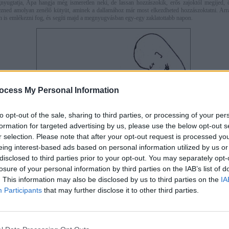
yugtatja, Apa hangja még ismeretlen neki, de lassan hozzászokik, erős zajoktól megijed, 
ezned amolyan zenélő kütyüt, aminek a dallamához már most elkezdheted hozzászoktatni. Arr
án is emlékezni fog, és segíti majd a megnyugvásban egy-egy zaklatottabb napon.
ocess My Personal Information
to opt-out of the sale, sharing to third parties, or processing of your per
formation for targeted advertising by us, please use the below opt-out s
r selection. Please note that after your opt-out request is processed y
 kicsi vígan lubickol odabent. Helye van bőven, így ügyesen gyakorolja a forgolódás, n
eing interest-based ads based on personal information utilized by us or
Járóreflexe már mostanra kialakult. Ha a pici tappancsa a magzatburok belső falához ér, akkor ak
disclosed to third parties prior to your opt-out. You may separately opt-
zd. De nem csak a lábacskáit használja, hanem gyakorolja a fogóreflexet is, képes maro
, illetve egy-egy arra tévedt testrészt. Képes az ujját szopizni, már most gyakorolja a szopómoz
losure of your personal information by third parties on the IAB’s list of
. This information may also be disclosed by us to third parties on the
IA
onyka, zsírpárnái nincsenek, így a bőre alatt futó vérerek vörösre festik az egész kis testec
 elkezd növekedni a baba szőrzete. Pici, pihés haja, szemöldöke lesz, és az egész testét beborí
Participants
that may further disclose it to other third parties.
, a lanugó. Fő szerepe a magzati szőrnek, hogy a magzatmáz ezen képes megtapadni, ezáltal
 a magzatvízben.
ismama érez