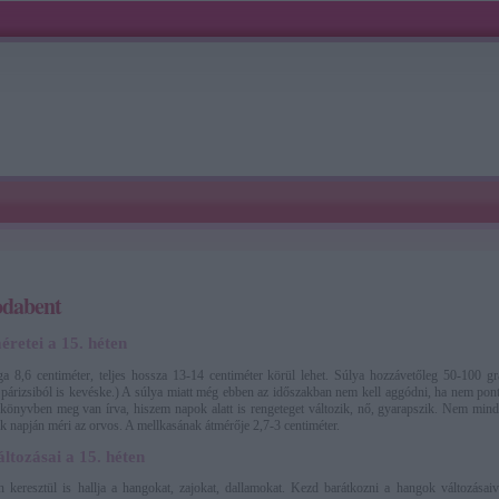
 odabent
retei a 15. héten
a 8,6 centiméter, teljes hossza 13-14 centiméter körül lehet. Súlya hozzávetőleg 50-100 
árizsiból is kevéske.) A súlya miatt még ebben az időszakban nem kell aggódni, ha nem pon
könyvben meg van írva, hiszem napok alatt is rengeteget változik, nő, gyarapszik. Nem min
ik napján méri az orvos. A mellkasának átmérője 2,7-3 centiméter.
ltozásai a 15. héten
 keresztül is hallja a hangokat, zajokat, dallamokat. Kezd barátkozni a hangok változása