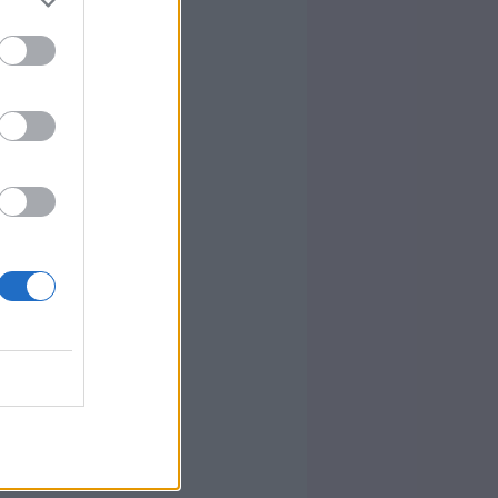
g, felhőtlen
ozgásokkal.
úgy lehetne
figyelsz, rá
r, amikor az
 vércukrára,