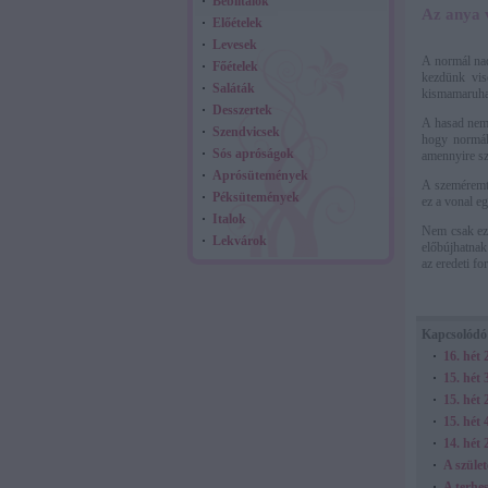
Bébiitalok
Az anya 
Előételek
Levesek
A normál nad
Főételek
kezdünk vis
Saláták
kismamaruha 
Desszertek
A hasad nem 
Szendvicsek
hogy normál
Sós apróságok
amennyire sz
Aprósütemények
A szeméremtá
Péksütemények
ez a vonal e
Italok
Nem csak ez 
Lekvárok
előbújhatnak
az eredeti fo
Kapcsolódó
16. hét 
15. hét
15. hét 
15. hét 
14. hét 
A szüle
A terhe