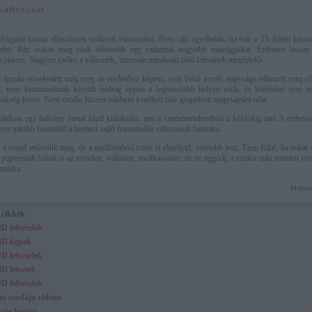
változásai
rágjaid lassan elkezdenek szűknek bizonyulni. Nem ciki egyáltalán, ha már a 15. héten kis
elni. Bár, sokan még csak előszedik egy számmal nagyobb nadrágjaikat. Érdemes lassan 
piacon. Nagyon széles a választék, biztosan mindenki talál ízlésének megfelelőt.
igazán növekedett még meg az eredetihez képest, csak belül a méh nagysága változott meg 
, nem kismamáknak készült nadrág éppen a legrosszabb helyen szűk, és leüléskor sem en
ükség lenne. Nem csoda, hiszen odabent a méhed már grapefruit nagyságúra nőtt.
jékon egy halvány vonal kezd kialakulni, ami a szeméremdombtól a köldökig tart. A terhes
gyre inkább besötétül a benned zajló hormonális változások hatására.
a vonal erősödik meg, de a mellbimbód színe is elmélyül, sötétebb lesz. Ezen fölül, ha sokat
 pigmentált foltok is az arcodon, válladon, mellkasodon, de ne aggódj, a szülés után minden viss
rmádra.
Megosz
 cikkek
2D felvételek
 3D képek
2D felvételek
4D felvétel
2D felvételek
tés csodája videón
sség hossza