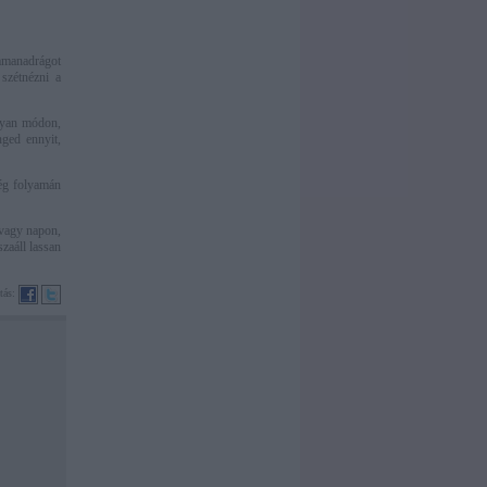
mamanadrágot
szétnézni a
olyan módon,
ged ennyit,
ség folyamán
 vagy napon,
zaáll lassan
tás: