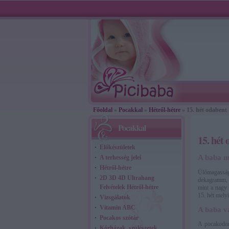
Főoldal
»
Pocakkal
»
Hétről-hétre
» 15. hét odabent
Pocakkal
15. hét
Előkészületek
A baba mé
A terhesség jelei
Hétről-hétre
Ülőmagasság
2D 3D 4D Ultrahang
dekagramm, p
Felvételek Hétről-hétre
mint a nagy 
15. hét mely
Vizsgálatok
Vitamin ABC
A baba vá
Pocakos szótár
A pocakodon
Kórházak, szülészetek