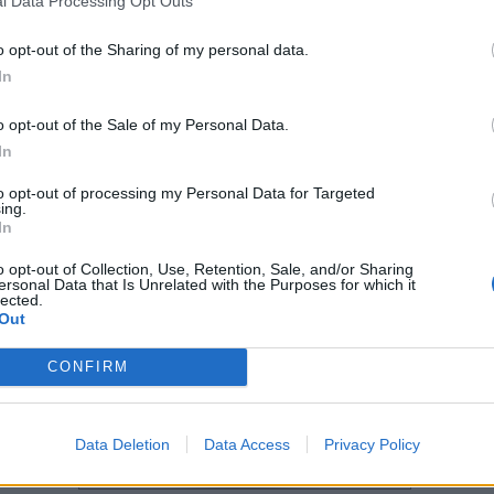
l Data Processing Opt Outs
vagy, akkor mostmár teljesen elmúlt minden émelygés. Most következik a várandósság boldo
ttől a héttől már érezheted a baba mozgását, amiket még könnyen összekeverhetsz a bélm
anyukák már tudják, hogy mire kell figyelni, az elsőszülők még bizonytalanok. Valahogy 
o opt-out of the Sharing of my personal data.
i ezt az egész érzést, mintha buborékon lovagoló pillangó bontogatná szárnyait. Ha nagyon 
In
i.
ed azt is, hogy a mocorgások leginkább étkezések után, közben jelentkeznek, s leginkább akko
zertnél jár, és valami édeset eszik. Az oka egyszerű: A baba reagál az anyai vér megemelkedett
o opt-out of the Sale of my Personal Data.
bresztik a bélmozgások, és/vagy meghallja az emésztéssel járó gyomorkorgást.
In
to opt-out of processing my Personal Data for Targeted
ing.
In
o opt-out of Collection, Use, Retention, Sale, and/or Sharing
ersonal Data that Is Unrelated with the Purposes for which it
lected.
Out
CONFIRM
Data Deletion
Data Access
Privacy Policy