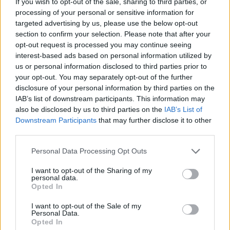
If you wish to opt-out of the sale, sharing to third parties, or
Szúnyogos versek, mondókák:
processing of your personal or sensitive information for
targeted advertising by us, please use the below opt-out
section to confirm your selection. Please note that after your
Megfogtam egy szúnyogot, nagyobb volt egy lónál.
opt-out request is processed you may continue seeing
Kisütöttem a zsírját, több volt egy akónál
Aki eztet elhiszi, szamarabb a lónál.
interest-based ads based on personal information utilized by
Aki eztet elhiszi, szamarabb a lónál.
us or personal information disclosed to third parties prior to
your opt-out. You may separately opt-out of the further
Gazdag Erzsébet - Kodály Zoltán: Árkot ugrott a szúnyog
disclosure of your personal information by third parties on the
IAB’s list of downstream participants. This information may
Árkot ugrott a szúnyog, kitörött a lába,
Szaladtak a szúnyogok szúnyogpatikába.
also be disclosed by us to third parties on the
IAB’s List of
Downstream Participants
that may further disclose it to other
Szúnyog úr a patikus maga rakta sínbe,
third parties.
Nem vitték a kórházba kinn fekszik a színbe’.
Jönnek is a rokonok, ismerősök sorra,
Personal Data Processing Opt Outs
Gyűlik a sok sütemény, rétes, béles, torta.
I want to opt-out of the Sharing of my
Meg is gyógyult egy-kettőre, összeforrt a lába,
personal data.
S örömében fölmászott s jegenyefára.
Opted In
I want to opt-out of the Sale of my
Ha tudsz még szúnyogos mondókát, verset, írd le Te is!
Personal Data.
Opted In