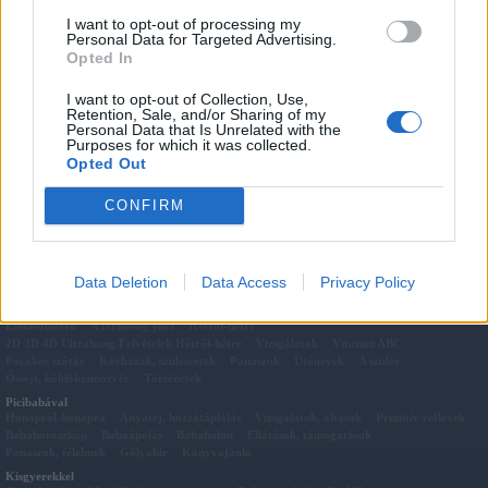
Megosztás:
I want to opt-out of processing my
Personal Data for Targeted Advertising.
Kapcsolódó cikkek
Opted In
Dalolva rajzoljunk egeret
Verseljünk a cicákról!
I want to opt-out of Collection, Use,
Retention, Sale, and/or Sharing of my
Almási Alexandra: Ő az apukám!
Personal Data that Is Unrelated with the
Etető mondókák, versek, dalok
Purposes for which it was collected.
Katicás versek
Opted Out
Versek az esőről
CONFIRM
Anyák napi versek
Áprily Lajos: Fiatal nő
Data Deletion
Data Access
Privacy Policy
Pocakkal
Előkészületek
A terhesség jelei
Hétről-hétre
2D 3D 4D Ultrahang Felvételek Hétről-hétre
Vizsgálatok
Vitamin ABC
Pocakos szótár
Kórházak, szülészetek
Panaszok
Utónevek
A szülés
Őssejt, köldökzsinórvér
Történetek
Picibabával
Hónapról-hónapra
Anyatej, hozzátáplálás
Vizsgálatok, oltások
Primitív reflexek
Babahoroszkóp
Babaápolás
Babaholmi
Ellátások, támogatások
Panaszok, félelmek
Gólyahír
Könyvajánló
Kisgyerekkel