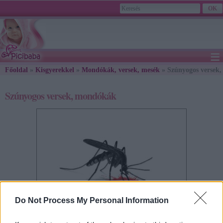
≡
Főoldal
»
Kisgyerekkel
»
Mondókák, versek, mesék
2026. August 07., Friday - Ibolya napja
» Szúnyogos versek
Szúnyogos versek, mondókák
Do Not Process My Personal Information