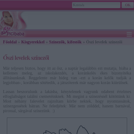
≡
Főoldal
»
Kisgyerekkel
»
Színezők, kifestők
» Őszi levelek színezői
Őszi levelek színezői
Már teljesen biztos, hogy itt az ősz, a naptár legalábbis ezt mutatja, hiába a
kellemes meleg, az iskolakezdés, a koránkelés ékes bizonyítéka
állításunknak. Reggelente már hideg van -ezt a korán kelők tudják a
legjobban-, korábban sötétedik, a játszóterek már nagyon korán kiürülnek.
Lassan beszorulunk a lakásba, kénytelenek vagyunk odabent értelmes
elfoglaltságot találni csemetéinknek. Mi megint a színezésnél kötöttünk ki.
Most néhány falevelet rajzoltam körbe nektek, hogy nyomtassátok,
színezgessétek bátran. Ne feledjétek: Már nem zölddel, hanem barnával,
pirossal, sárgával színezünk. :)