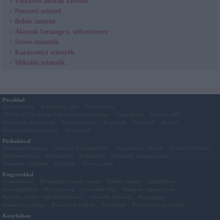
Vízközeli állatok kifestői
Nemzeti színező
Bohóc színező
Álarcok farsangra, szilveszterre
Szíves színezők
Karácsonyi színezők
Mikulás színezők
Pocakkal
Előkészületek
A terhesség jelei
Hétről-hétre
2D 3D 4D Ultrahang Felvételek Hétről-hétre
Vizsgálatok
Vitamin ABC
Kórházak, szülészetek
Pocakos szótár
Panaszok
Utónevek
A szülés
Őssejt, köldökzsinórvér
Történetek
Picibabával
Hónapról-hónapra
Anyatej, hozzátáplálás
Vizsgálatok, oltások
Primitív reflexek
Babahoroszkóp
Babaápolás
Babaholmi
Ellátások, támogatások
Panaszok, félelmek
Gólyahír
Könyvajánló
Kisgyerekkel
Gyerekszoba
Mondókák, versek, mesék
Dalok, énekek
Táplálkozás
Gyerekjátékok
Kézügyesség
Gyereknevelés
Ünnepek, népszokások
Bölcsibe, oviba
Iskolaelőkészítés
Színezők, kifestők
Betegségek
Humoros, érdekes
Rosszcsont kölkök
Szabadidő
Pályázatok, portálélet
Konyhában