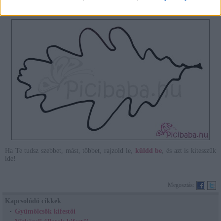
Ha Te tudsz szebbet, mást, többet, rajzold le,
küldd be
, és azt is kitesszük
ide!
Megosztás:
Kapcsolódó cikkek
Gyümölcsök kifestői