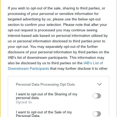
Sablont készítünk a kívánt formában, megtervezzünk, hogy a kívánt forma
If you wish to opt-out of the sale, sharing to third parties, or
melyik része milyen anyagból készítendő.
processing of your personal or sensitive information for
A sablon segítségével kiszabjuk a formákat, ügyelve arra, hogy legalább fél
targeted advertising by us, please use the below opt-out
centiméter varrásszélességet ráhagyjunk.
section to confirm your selection. Please note that after your
A félbevágott részeket varrjuk össze először úgy, hogy a hátoldalon 4-5
opt-out request is processed you may continue seeing
centiméteres nyílást hagyunk, hogy a végén az egészet ki tudjuk majd
interest-based ads based on personal information utilized by
fordítani.
us or personal information disclosed to third parties prior to
Az akasztót is elkészítjük, és bélésanyagból ugyanakkora darabot vágunk,
your opt-out. You may separately opt-out of the further
mint a kiszabott minta.
disclosure of your personal information by third parties on the
Az egymásra helyezendő anyagok sorrendje a következő.
IAB’s list of downstream participants. This information may
also be disclosed by us to third parties on the
IAB’s List of
Hátlap, előlap színével befelé egymásra fordítva, közé téve az akasztó úgy,
hogy a hurok, aminél fogva majd a fára tesszük befelé lógjon. Az egészre
Downstream Participants
that may further disclose it to other
rátesszök a flízt, és körbe összevarrjuk.
third parties.
Azokon a részeken, ahol ívesebb, homorúbb a forma fél centinként
Personal Data Processing Opt Outs
megcsípkedjük a formát a varrásszélességnél, hogy kifordításkor ne
feszüljön, majd a flízt a varrás mellett a lehető legközelebb levágjuk.
I want to opt-out of the Sharing of my
Kifordítjuk, kivasaljuk, és a nyitott részt rejtett öltéssel elvarrjuk.
personal data.
Opted In
Jó munkát kívánok!
I want to opt-out of the Sale of my
Feltöltötte:
Adrienn
. Köszönet érte.
Personal Data.
Töltsd fel
Te is kreatív- és játékötleteidet, receptjeidet, hogy mi is