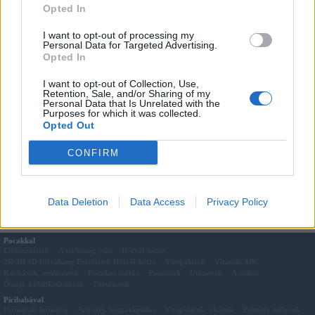
Opted In
kipróbálhassuk!
I want to opt-out of processing my
Personal Data for Targeted Advertising.
Megosztás:
Opted In
Kapcsolódó cikkek
I want to opt-out of Collection, Use,
Dobozból akvárium
Retention, Sale, and/or Sharing of my
Kavicsos szívecske kép
Personal Data that Is Unrelated with the
Purposes for which it was collected.
Szívecske füzér
Opted Out
Szíves papírterítő
Égetett cserépszívek
CONFIRM
Hópehely
Horgolt hópelyhek ablakra, csillárra
Papírból 3D hópehely
Data Deletion
Data Access
Privacy Policy
Pocakkal
Előkészületek
A terhesség jelei
Hétről-hétre
2D 3D 4D Ultrahang Felvételek Hétről-hétre
Vizsgálatok
Vitamin ABC
Kórházak, szülészetek
Pocakos szótár
Panaszok
Utónevek
A szülés
Őssejt, köldökzsinórvér
Történetek
Picibabával
Hónapról-hónapra
Anyatej, hozzátáplálás
Vizsgálatok, oltások
Primitív reflexek