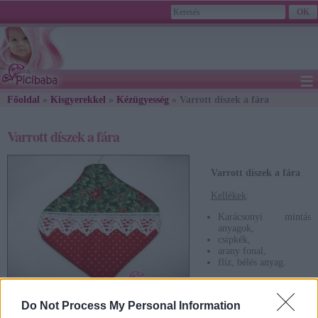
≡
Főoldal
»
Kisgyerekkel
»
Kézügyesség
2026. August 08., Saturday - László napja
» Varrott díszek a fára
Varrott díszek a fára
Varrott díszek a fára
Kellékek
:
Karácsonyi mintás
anyagok,
csipkék,
arany fonal,
flíz, bélés anyag.
Do Not Process My Personal Information
Az elkészítés menete: